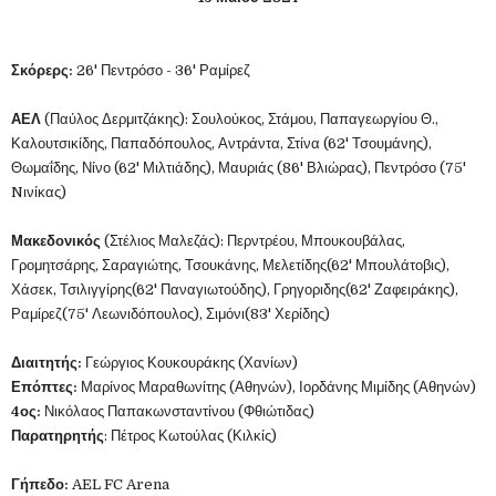
Σκόρερς:
26' Πεντρόσο - 36' Ραμίρεζ
ΑΕΛ
(Παύλος Δερμιτζάκης): Σουλούκος, Στάμου, Παπαγεωργίου Θ.,
Καλουτσικίδης, Παπαδόπουλος, Αντράντα, Στίνα (62' Τσουμάνης),
Θωμαΐδης, Νίνο (62' Μιλτιάδης), Μαυριάς (86' Βλιώρας), Πεντρόσο (75'
Nινίκας)
Μακεδονικός
(Στέλιος Μαλεζάς): Περντρέου, Μπουκουβάλας,
Γρομητσάρης, Σαραγιώτης, Τσουκάνης, Μελετίδης(62' Μπουλάτοβις),
Χάσεκ, Τσιλιγγίρης(62' Παναγιωτούδης), Γρηγοριδης(62' Ζαφειράκης),
Ραμίρεζ(75' Λεωνιδόπουλος), Σιμόνι(83' Χερίδης)
Διαιτητής:
Γεώργιος Κουκουράκης (Χανίων)
Επόπτες:
Μαρίνος Μαραθωνίτης (Αθηνών), Ιορδάνης Μιμίδης (Αθηνών)
4ος:
Νικόλαος Παπακωνσταντίνου (Φθιώτιδας)
Παρατηρητής
: Πέτρος Κωτούλας (Κιλκίς)
Γήπεδο:
AEL FC Arena