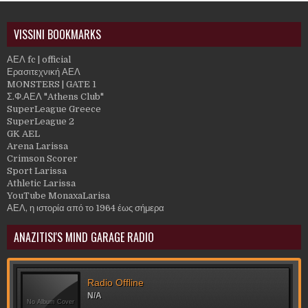
VISSINI BOOKMARKS
ΑΕΛ fc | official
Ερασιτεχνική ΑΕΛ
MONSTERS | GATE 1
Σ.Φ.ΑΕΛ "Athens Club"
SuperLeague Greece
SuperLeague 2
GK AEL
Arena Larissa
Crimson Scorer
Sport Larissa
Athletic Larissa
YouTube MonaxaLarisa
ΑΕΛ, η ιστορία από το 1964 έως σήμερα
ANAZITISI'S MIND GARAGE RADIO