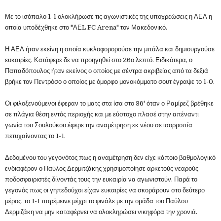
Με το ισόπαλο 1-1 ολοκλήρωσε τις αγωνιστικές της υποχρεώσεις η ΑΕΛ η
οποία υποδέχθηκε στο "ΑΕL FC Arena" τον Μακεδονικό.
Η ΑΕΛ ήταν εκείνη η οποία κυκλοφορορούσε την μπάλα και δημιουργούσε
ευκαιρίες. Κατάφερε δε να προηγηθεί στο 26ο λεπτό. Ειδικότερα, ο
Παπαδόπουλος ήταν εκείνος ο οποίος με σέντρα ακριβείας από τα δεξιά
βρήκε τον Πεντρόσο ο οποίος με όμορφο μονοκόμματο σουτ έγραψε το 1-0.
Οι φιλοξενούμενοι έφεραν το ματς στα ίσα στο 36' όταν ο Ραμίρεζ βρέθηκε
σε πλάγια θέση εντός περιοχής και με εύστοχο πλασέ στην απέναντι
γωνία του Σουλούκου έφερε την αναμέτρηση εκ νέου σε ισορροπία
πετυχαίνοντας το 1-1.
Δεδομένου του γεγονότος πως η αναμέτρηση δεν είχε κάποιο βαθμολογικό
ενδιαφέρον ο Παύλος Δερμιτζάκης χρησιμοποίησε αρκετούς νεαρούς
ποδοσφαιριστές δίνοντάς τους την ευκαιρία να αγωνιστούν. Παρά το
γεγονός πως οι γηπεδούχοι είχαν ευκαιρίες να σκοράρουν στο δεύτερο
μέρος, το 1-1 παρέμεινε μέχρι το φινάλε με την ομάδα του Παύλου
Δερμιζάκη να μην καταφέρνει να ολοκληρώσει νικηφόρα την χρονιά.