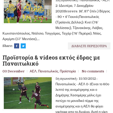
11η αγωνιστική : Παναιτωλικός - ΑΕΛ
2-1Δευτέρα, 7 Δεκεμβρίου
2020Scorers: 16', 87' (πέν.) Βέργος
- 90 + 4' ΓιουνέςΠαναιτωλικός
(Τραϊανός Δέλλας): Κνετ (76’
Μελίσσας), Τζανακάκης, Λιάβας,
Κωνσταντόπουλος, Ντάλσιο, Τσιγγάρας, Ταχάρ (76’ Περέιρα), Ντίας,
Αριγίμπι (57’ Μεντόσα),...
ΔΙΑΒΑΣΤΕ ΠΕΡΙΣΣΟΤΕΡΑ
Share:
Προϊστορία & videos εκτός έδρας με
Παναιτωλικό
03 December
ΑΕΛ
,
Παναιτωλικός
,
Προϊστορία
No comments
5η αγωνιστική : 15/10/2012 :
Παναιτωλικός - ΑΕΛ 0-1Ειναι το 60ο
λεπτό της αναμέτρησης και ο
Δημήτρης Χασομέρης μόλις έχει
πετύχει το μοναδικό τέρμα της
αναμέτρησης και η ΑΕΛ θα φύγει
νικήτρια απο το Αγρίνιο. Αυτή η νίκη