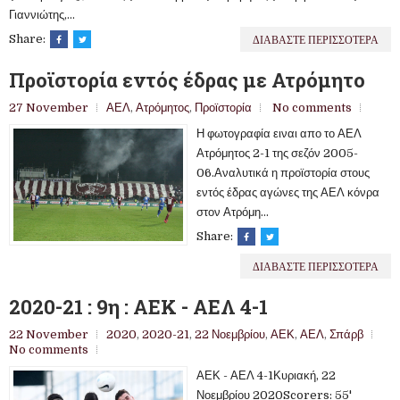
Γιαννιώτης,...
ΔΙΑΒΑΣΤΕ ΠΕΡΙΣΣΟΤΕΡΑ
Share:
Προϊστορία εντός έδρας με Ατρόμητο
27 November
ΑΕΛ
,
Ατρόμητος
,
Προϊστορία
No comments
Η φωτογραφία ειναι απο το ΑΕΛ
Ατρόμητος 2-1 της σεζόν 2005-
06.Αναλυτικά η προϊστορία στους
εντός έδρας αγώνες της ΑΕΛ κόνρα
στον Ατρόμη...
Share:
ΔΙΑΒΑΣΤΕ ΠΕΡΙΣΣΟΤΕΡΑ
2020-21 : 9η : ΑΕΚ - ΑΕΛ 4-1
22 November
2020
,
2020-21
,
22 Νοεμβρίου
,
ΑΕΚ
,
ΑΕΛ
,
Σπάρβ
No comments
ΑΕΚ - ΑΕΛ 4-1Κυριακή, 22
Νοεμβρίου 2020Scorers: 55'