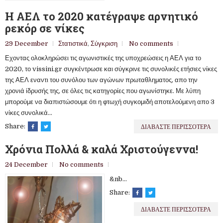
Η ΑΕΛ το 2020 κατέγραψε αρνητικό
ρεκόρ σε νίκες
29 December
Στατιστικά
,
Σύγκριση
No comments
Εχοντας ολοκληρώσει τις αγωνιστικές της υποχρεώσεις η ΑΕΛ για το
2020, το vissini.gr συγκέντρωσε και σύγκρινε τις συνολικές ετήσιες νίκες
της ΑΕΛ εναντι του συνόλου των αγώνων πρωταθληματος, απο την
χρονιά ίδρυσής της, σε όλες τις κατηγορίες που αγωνίστηκε. Με λύπη
μπορούμε να διαπιστώσουμε ότι η φτωχή συγκομιδή αποτελούμενη απο 3
νίκες συνολικά...
ΔΙΑΒΑΣΤΕ ΠΕΡΙΣΣΟΤΕΡΑ
Share:
Χρόνια Πολλά & καλά Χριστούγεννα!
24 December
No comments
&nb...
Share:
ΔΙΑΒΑΣΤΕ ΠΕΡΙΣΣΟΤΕΡΑ