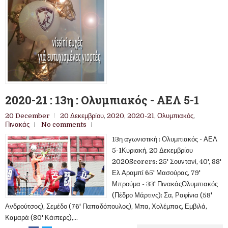
2020-21 : 13η : Ολυμπιακός - ΑΕΛ 5-1
20 December
20 Δεκεμβρίου
,
2020
,
2020-21
,
Ολυμπιακός
,
Πινακάς
No comments
13η αγωνιστική : Ολυμπιακός - ΑΕΛ
5-1Κυριακή, 20 Δεκεμβρίου
2020Scorers: 25' Σουντανί, 40', 88'
Ελ Αραμπί 65' Μασούρας, 79'
Μπρούμα - 33' ΠινακάςΟλυμπιακός
(Πέδρο Μάρτινς): Σα, Ραφίνια (58'
Ανδρούτσος), Σεμέδο (76' Παπαδόπουλος), Μπα, Χολέμπας, Εμβιλά,
Καμαρά (80' Κάιπερς),...