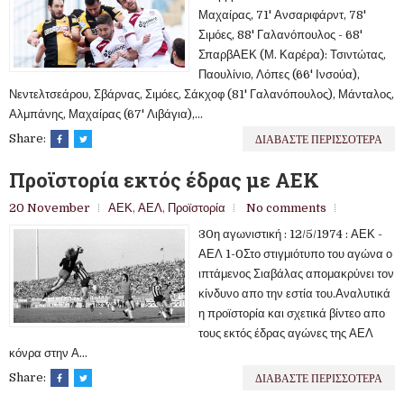
Μαχαίρας, 71' Ανσαριφάρντ, 78'
Σιμόες, 88' Γαλανόπουλος - 68'
ΣπαρβΑΕΚ (Μ. Καρέρα): Τσιντώτας,
Παουλίνιο, Λόπες (66' Ινσούα),
Νεντελτσεάρου, Σβάρνας, Σιμόες, Σάκχοφ (81' Γαλανόπουλος), Μάνταλος,
Αλμπάνης, Μαχαίρας (67' Λιβάγια),...
ΔΙΑΒΑΣΤΕ ΠΕΡΙΣΣΟΤΕΡΑ
Share:
Προϊστορία εκτός έδρας με ΑΕΚ
20 November
ΑΕΚ
,
ΑΕΛ
,
Προϊστορία
No comments
30η αγωνιστική : 12/5/1974 : ΑΕΚ -
ΑΕΛ 1-0Στο στιγμιότυπο του αγώνα ο
ιπτάμενος Σιαβάλας απομακρύνει τον
κίνδυνο απο την εστία του.Αναλυτικά
η προϊστορία και σχετικά βίντεο απο
τους εκτός έδρας αγώνες της ΑΕΛ
κόνρα στην Α...
ΔΙΑΒΑΣΤΕ ΠΕΡΙΣΣΟΤΕΡΑ
Share: