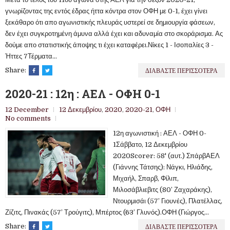
γνωρίζοντας της εντός έδρας ήττα κόντρα στον ΟΦΗ με 0-1, έχει γίνει
ξεκάθαρο ότι απο αγωνιστικής πλευράς υστερεί σε δημιουργία φάσεων,
δεν έχει συγκροτημένη άμυνα αλλά έχει και αδυναμία στο σκοράρισμα. Ας
δούμε απο στατιστικής άποψης τι έχει καταφέρει.Νίκες 1 - Ισοπαλίες 3 -
Ήττες 7Τέρματα...
ΔΙΑΒΑΣΤΕ ΠΕΡΙΣΣΟΤΕΡΑ
Share:
2020-21 : 12η : ΑΕΛ - ΟΦΗ 0-1
12 December
12 Δεκεμβρίου
,
2020
,
2020-21
,
ΟΦΗ
No comments
12η αγωνιστική : ΑΕΛ - ΟΦΗ 0-
1Σάββατο, 12 Δεκεμβρίου
2020Scorer: 58' (αυτ.) ΣπάρβΑΕΛ
(Γιάννης Τάτσης): Νάγκι, Ηλιάδης,
Μιχαήλ, Σπαρβ, Φίλιπ,
Μιλοσάβλιεβιτς (80’ Ζαχαράκης),
Ντουρμισάι (57’ Γιουνές), Πλατέλλας,
Ζίζιτς, Πινακάς (57’ Τρούγιτς), Μπέρτος (63’ Γλυνός).ΟΦΗ (Γιώργος...
ΔΙΑΒΑΣΤΕ ΠΕΡΙΣΣΟΤΕΡΑ
Share: