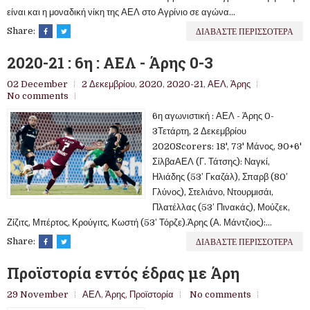
είναι και η μοναδική νίκη της ΑΕΛ στο Αγρίνιο σε αγώνα...
ΔΙΑΒΑΣΤΕ ΠΕΡΙΣΣΟΤΕΡΑ
Share:
2020-21 : 6η : ΑΕΛ - Άρης 0-3
02 December
2 Δεκεμβρίου
,
2020
,
2020-21
,
ΑΕΛ
,
Άρης
No comments
6η αγωνιστική : ΑΕΛ - Άρης 0-
3Τετάρτη, 2 Δεκεμβρίου
2020Scorers: 18', 73' Μάνος, 90+6'
ΣίλβαΑΕΛ (Γ. Τάτσης): Ναγκί,
Ηλιάδης (53’ Γκαζάλ), Σπαρβ (80’
Γλύνος), Στελιάνο, Ντουρμισάι,
Πλατέλλας (53’ Πινακάς), Μούζεκ,
Ζίζιτς, Μπέρτος, Κρούγιτς, Κωστή (53’ Τόρζε).Άρης (Α. Μάντζιος):...
ΔΙΑΒΑΣΤΕ ΠΕΡΙΣΣΟΤΕΡΑ
Share:
Προϊστορία εντός έδρας με Άρη
29 November
ΑΕΛ
,
Άρης
,
Προϊστορία
No comments