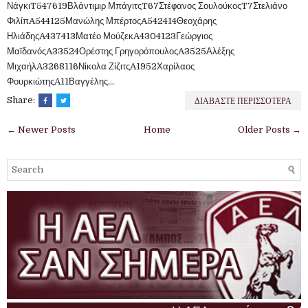
ΝάγκιT547619Βλάντιμιρ ΜπάγιτςT67Στέφανος ΣουλούκοςT7Στελιάνο
ΦιλίπA544125Μανώλης ΜπέρτοςA542414Θεοχάρης
ΗλιάδηςA437413Ματέο ΜούζεκA4304123Γεώργιος
ΜαϊδανόςA33524Ορέστης ΓρηγορόπουλοςA3525Αλέξης
ΜιχαήλA3268116Νίκολα ΖίζιτςA1952Χαρίλαος
ΦουρκιώτηςA11Βαγγέλης...
ΔΙΑΒΑΣΤΕ ΠΕΡΙΣΣΟΤΕΡΑ
Share:
← Newer Posts
Home
Older Posts →