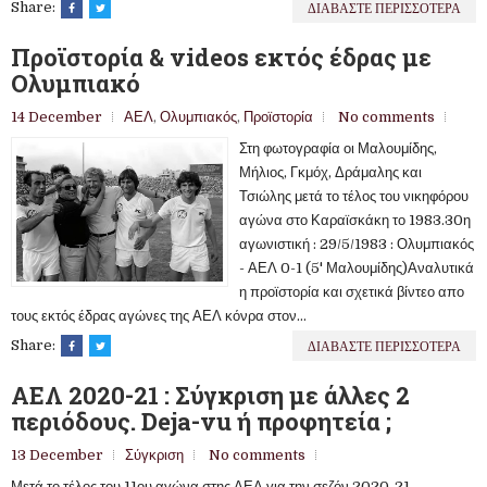
ΔΙΑΒΑΣΤΕ ΠΕΡΙΣΣΟΤΕΡΑ
Share:
Προϊστορία & videos εκτός έδρας με
Ολυμπιακό
14 December
ΑΕΛ
,
Ολυμπιακός
,
Προϊστορία
No comments
Στη φωτογραφία οι Μαλουμίδης,
Μήλιος, Γκμόχ, Δράμαλης και
Τσιώλης μετά το τέλος του νικηφόρου
αγώνα στο Καραϊσκάκη το 1983.30η
αγωνιστική : 29/5/1983 : Ολυμπιακός
- ΑΕΛ 0-1 (5' Μαλουμίδης)Αναλυτικά
η προϊστορία και σχετικά βίντεο απο
τους εκτός έδρας αγώνες της ΑΕΛ κόνρα στον...
ΔΙΑΒΑΣΤΕ ΠΕΡΙΣΣΟΤΕΡΑ
Share:
ΑΕΛ 2020-21 : Σύγκριση με άλλες 2
περιόδους. Deja-vu ή προφητεία ;
13 December
Σύγκριση
No comments
Μετά το τέλος του 11ου αγώνα στης ΑΕΛ για την σεζόν 2020-21,