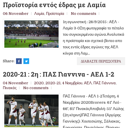
Προϊστορία εντός έδρας με Λαμία
06 November
Λαμία
,
Προϊστορία
No comments
1η αγωνιστική : 26/9/2015 : ΑΕΛ -
Λαμία 3-0Στη φωτογραφία το πέταλο
του συγκεκριμένου αγώνα.Αναλυτικά
η προϊστορία και σχετικά βίντεο απο
τους εντός έδρας αγώνες της ΑΕΛ
κόνρα στη Λαμ...
ΔΙΑΒΑΣΤΕ ΠΕΡΙΣΣΟΤΕΡΑ
Share:
2020-21 : 2η : ΠΑΣ Γιαννινα - ΑΕΛ 1-2
04 November
2020
,
2020-21
,
4 Νοεμβρίου
,
ΑΕΛ
,
ΠΑΣ Γιάννινα
,
Πινακάς
No comments
ΠΑΣ Γιάννινα - ΑΕΛ 1-2Τετάρτη, 4
Νοεμβρίου 2020Scorers: 61' Λεό -
66', 85' ΠινακάςΑποβολή: 55' Λώλης
(2η κίτρινη)ΠΑΣ Γιάννινα (Αργύρης
Γιαννίκης): Χουτεσιώτης, Σάλιακας,
Εραμούσπε, Παντελάκης, Πίρσμαν,