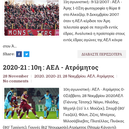
11η αγωνιστική : 9/12/2007 : ΑΕΛ -
Άρης 1-0Στη φωτογραφία η θύρα 8
στο Αλκαζάρ, 9 Δεκεμβρίου 2007
όταν η ΑΕΛ κέρδισε τον Άρη
τελευταία φορά σε παιχνίδι εντός
έδρας. Αναλυτικά η προϊστορία στους
εντός έδρας αγώνες της ΑΕΛ κόνρα
στον Ά...
ΔΙΑΒΑΣΤΕ ΠΕΡΙΣΣΟΤΕΡΑ
Share:
2020-21 : 10η : ΑΕΛ - Ατρόμητος
28 November
2020
,
2020-21
,
28 Νοεμβρίου
,
ΑΕΛ
,
Ατρόμητος
No comments
10η αγωνιστική : ΑΕΛ - Ατρόμητος 0-
0Σάββατο, 28 Νοεμβρίου 2020ΑΕΛ
(Γιάννης Τάτσης): Νάγκι, Ηλιάδης,
Μιχαήλ (55′ λ.τ. Μούζεκ), Σπαρβ (80′
Γκαζάλ), Φίλιπ, Ζίζιτς, Μπέρτος,
Μιλοσάβλιεβιτς, Πλατέλλας, Πινάκας
(80′ Τρούγιτς), Γιουνές (62′ Ντουρμισάι).Ατρόμητος (Νταμίρ Κάναντι):