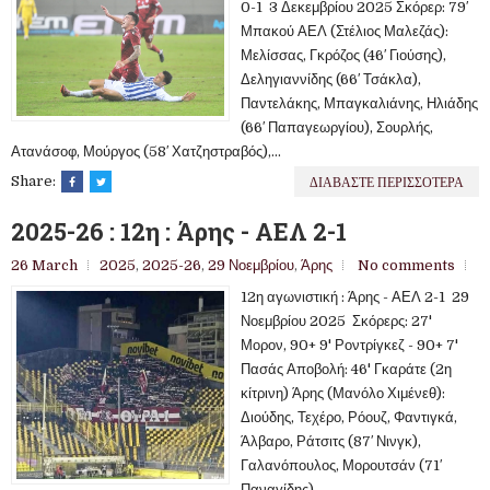
0-1 3 Δεκεμβρίου 2025 Σκόρερ: 79′
Μπακού ΑΕΛ (Στέλιος Μαλεζάς):
Μελίσσας, Γκρόζος (46′ Γιούσης),
Δεληγιαννίδης (66′ Τσάκλα),
Παντελάκης, Μπαγκαλιάνης, Ηλιάδης
(66′ Παπαγεωργίου), Σουρλής,
Ατανάσοφ, Μούργος (58′ Χατζηστραβός),...
ΔΙΑΒΑΣΤΕ ΠΕΡΙΣΣΟΤΕΡΑ
Share:
2025-26 : 12η : Άρης - ΑΕΛ 2-1
26 March
2025
,
2025-26
,
29 Νοεμβρίου
,
Άρης
No comments
12η αγωνιστική : Άρης - ΑΕΛ 2-1 29
Νοεμβρίου 2025 Σκόρερς: 27'
Μορον, 90+ 9' Ροντρίγκεζ - 90+ 7'
Πασάς Αποβολή: 46' Γκαράτε (2η
κίτρινη) Άρης (Μανόλο Χιμένεθ):
Διούδης, Τεχέρο, Ρόουζ, Φαντιγκά,
Άλβαρο, Ράτσιτς (87′ Νινγκ),
Γαλανόπουλος, Μορουτσάν (71′
Παναγίδης),...