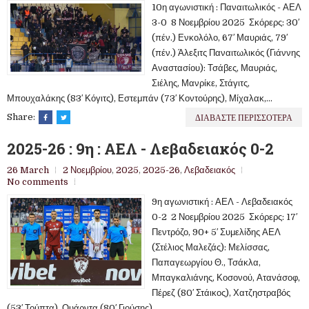
10η αγωνιστική : Παναιτωλικός - ΑΕΛ
3-0 8 Νοεμβρίου 2025 Σκόρερς: 30′
(πέν.) Ενκολόλο, 67′ Μαυριάς, 79′
(πέν.) Άλεξιτς Παναιτωλικός (Γιάννης
Αναστασίου): Τσάβες, Μαυριάς,
Σιέλης, Μανρίκε, Στάγιτς,
Μπουχαλάκης (83′ Κόγιτς), Εστεμπάν (73′ Κοντούρης), Μίχαλακ,...
ΔΙΑΒΑΣΤΕ ΠΕΡΙΣΣΟΤΕΡΑ
Share:
2025-26 : 9η : ΑΕΛ - Λεβαδειακός 0-2
26 March
2 Νοεμβρίου
,
2025
,
2025-26
,
Λεβαδειακός
No comments
9η αγωνιστική : ΑΕΛ - Λεβαδειακός
0-2 2 Νοεμβρίου 2025 Σκόρερς: 17′
Πεντρόζο, 90+ 5′ Συμελίδης ΑΕΛ
(Στέλιος Μαλεζάς): Μελίσσας,
Παπαγεωργίου Θ., Τσάκλα,
Μπαγκαλιάνης, Κοσονού, Ατανάσοφ,
Πέρεζ (80′ Στάικος), Χατζηστραβός
(53′ Τούπτα), Ουάρντα (80′ Γιούσης),...