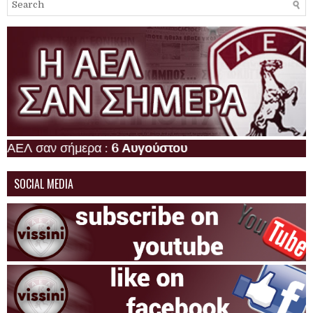
 σαν σήμερα :
6 Αυγούστου
SOCIAL MEDIA