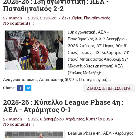
2025-26 : 13η αγωνιστική : ΑΕΛ -
Παναθηναϊκός 2-2
27 March
2025
,
2025-26
,
7 Δεκεμβρίου
,
Παναθηναϊκός
No comments
13η αγωνιστική : ΑΕΛ -
Παναθηναϊκός 2-2 7 Δεκεμβρίου
2025 Σκόρερς: 37' Πέρεζ, 90+ 9'
(πέν.) Πασάς - 43' Καλαμπρία, 74'
(πέν.) Μπακασέτας Αποβολή: 97'
Μλαντένοβιτς (2η κίτρινη) ΑΕΛ
(Στέλιος Μαλεζάς):
Αναγνωστόπουλος, Αποστολάκης (63′ λ.τ. Παπαγεωργίου),...
ΔΙΑΒΑΣΤΕ ΠΕΡΙΣΣΟΤΕΡΑ
Share:
2025-26 : Κύπελλο League Phase 4η :
ΑΕΛ - Ατρόμητος 0-1
27 March
2025
,
3 Δεκεμβρίου
,
Ατρόμητος
,
Κύπελλο 2026
No comments
League Phase 4η : ΑΕΛ - Ατρόμητος