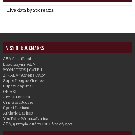
Live data by
Scoreaxis
VISSINI BOOKMARKS
ΑΕΛ fc | official
Ερασιτεχνική ΑΕΛ
MONSTERS | GATE 1
Σ.Φ.ΑΕΛ "Athens Club"
SuperLeague Greece
SuperLeague 2
GK AEL
Arena Larissa
Crimson Scorer
Sport Larissa
Athletic Larissa
YouTube MonaxaLarisa
ΑΕΛ, η ιστορία από το 1964 έως σήμερα