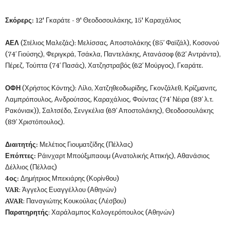
Σκόρερς:
12' Γκαράτε - 9' Θεοδοσουλάκης, 15' Καραχάλιος
ΑΕΛ
(Στέλιος Μαλεζάς): Μελίσσας, Αποστολάκης (85′ Φαϊζάλ), Κοσονού
(74′ Γιούσης), Φεριγκρά, Τσάκλα, Παντελάκης, Ατανάσοφ (62′ Αντράντα),
Πέρεζ, Τούπτα (74′ Πασάς), Χατζηστραβός (62′ Μούργος), Γκαράτε.
ΟΦΗ
(Χρήστος Κόντης): Λίλο, Χατζηθεοδωρίδης, Γκονζάλεθ, Κρίζμανιτς,
Λαμπρόπουλος, Ανδρούτσος, Καραχάλιος, Φούντας (74′ Νέιρα (89′ λ.τ.
Ρακόνιακ)), Σαλτσέδο, Σενγκέλια (69′ Αποστολάκης), Θεοδοσουλάκης
(89′ Χριστόπουλος).
Διαιτητής:
Μελέτιος Γιουματζίδης (Πέλλας)
Επόπτες:
Ράινχαρτ Μπούξμπαουμ (Ανατολικής Αττικής), Αθανάσιος
Δέλλιος (Πέλλας)
4ος:
Δημήτριος Μπεκιάρης (Κορίνθου)
VAR
: Άγγελος Ευαγγέλλου (Αθηνών)
AVAR
: Παναγιώτης Κουκούλας (Λέσβου)
Παρατηρητής
: Χαράλαμπος Καλογερόπουλος (Αθηνών)