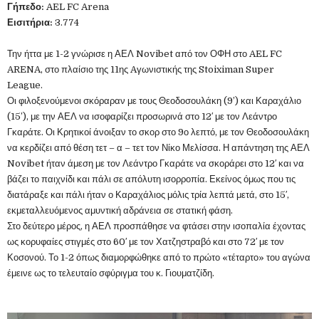
Γήπεδο:
AEL FC Arena
Εισιτήρια:
3.774
Την ήττα με 1-2 γνώρισε η ΑΕΛ Novibet από τον ΟΦΗ στο AEL FC
ARENA, στο πλαίσιο της 11ης Aγωνιστικής της Stoiximan Super
League.
Οι φιλοξενούμενοι σκόραραν με τους Θεοδοσουλάκη (9’) και Καραχάλιο
(15’), με την ΑΕΛ να ισοφαρίζει προσωρινά στο 12′ με τον Λεάντρο
Γκαράτε. Οι Κρητικοί άνοιξαν το σκορ στο 9ο λεπτό, με τον Θεοδοσουλάκη
να κερδίζει από θέση τετ – α – τετ τον Νίκο Μελίσσα. Η απάντηση της ΑΕΛ
Novibet ήταν άμεση με τον Λεάντρο Γκαράτε να σκοράρει στο 12′ και να
βάζει το παιχνίδι και πάλι σε απόλυτη ισορροπία. Εκείνος όμως που τις
διατάραξε και πάλι ήταν ο Καραχάλιος μόλις τρία λεπτά μετά, στο 15′,
εκμεταλλευόμενος αμυντική αδράνεια σε στατική φάση.
Στο δεύτερο μέρος, η ΑΕΛ προσπάθησε να φτάσει στην ισοπαλία έχοντας
ως κορυφαίες στιγμές στο 60′ με τον Χατζηστραβό και στο 72′ με τον
Κοσονού. Το 1-2 όπως διαμορφώθηκε από το πρώτο «τέταρτο» του αγώνα
έμεινε ως το τελευταίο σφύριγμα του κ. Γιουματζίδη.