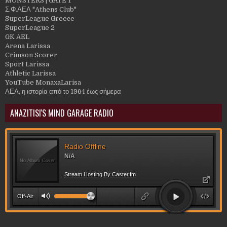
MONSTERS | GATE 1
Σ.Φ.ΑΕΛ "Athens Club"
SuperLeague Greece
SuperLeague 2
GK AEL
Arena Larissa
Crimson Scorer
Sport Larissa
Athletic Larissa
YouTube MonaxaLarisa
ΑΕΛ, η ιστορία από το 1964 έως σήμερα
ANAZITISI'S MIND GARAGE RADIO