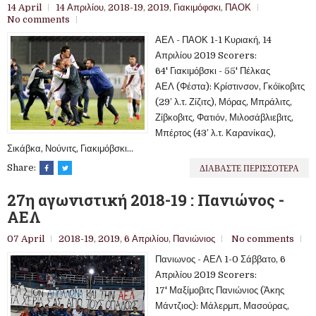
14 April
14 Απριλίου
,
2018-19
,
2019
,
Γιακιμόφσκι
,
ΠΑΟΚ
No comments
ΑΕΛ - ΠΑΟΚ 1-1 Κυριακή, 14
Απριλίου 2019 Scorers:
64' Γιακιμόβσκι - 55' Πέλκας
ΑΕΛ (Φέστα): Κρίστινσον, Γκόϊκοβιτς
(29’ λ.τ. Ζίζιτς), Μόρας, Μπράλιτς,
Ζίβκοβιτς, Φατιόν, Μιλοσάβλιεβιτς,
Μπέρτος (43’ λ.τ. Καρανίκας),
Σικάβκα, Νούνιτς, Γιακιμόβσκι...
ΔΙΑΒΑΣΤΕ ΠΕΡΙΣΣΟΤΕΡΑ
Share:
27η αγωνιστική 2018-19 : Πανιώνος -
ΑΕΛ
07 April
2018-19
,
2019
,
6 Απριλίου
,
Πανιώνιος
No comments
Πανιωνος - ΑΕΛ 1-0 Σάββατο, 6
Απριλίου 2019 Scorers:
17' Μαξίμοβιτς Πανιώνιος (Άκης
Μάντζιος): Μάλερμπ, Μασούρας,