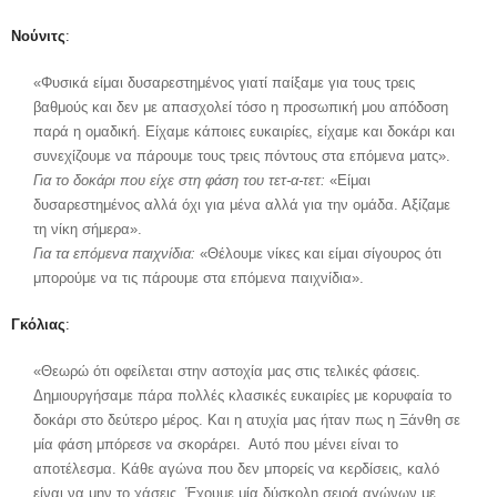
Νούνιτς
:
«Φυσικά είμαι δυσαρεστημένος γιατί παίξαμε για τους τρεις
βαθμούς και δεν με απασχολεί τόσο η προσωπική μου απόδοση
παρά η ομαδική. Είχαμε κάποιες ευκαιρίες, είχαμε και δοκάρι και
συνεχίζουμε να πάρουμε τους τρεις πόντους στα επόμενα ματς».
Για το δοκάρι που είχε στη φάση του τετ-α-τετ:
«Είμαι
δυσαρεστημένος αλλά όχι για μένα αλλά για την ομάδα. Αξίζαμε
τη νίκη σήμερα».
Για τα επόμενα παιχνίδια:
«Θέλουμε νίκες και είμαι σίγουρος ότι
μπορούμε να τις πάρουμε στα επόμενα παιχνίδια».
Γκόλιας
:
«Θεωρώ ότι οφείλεται στην αστοχία μας στις τελικές φάσεις.
Δημιουργήσαμε πάρα πολλές κλασικές ευκαιρίες με κορυφαία το
δοκάρι στο δεύτερο μέρος. Και η ατυχία μας ήταν πως η Ξάνθη σε
μία φάση μπόρεσε να σκοράρει. Αυτό που μένει είναι το
αποτέλεσμα. Κάθε αγώνα που δεν μπορείς να κερδίσεις, καλό
είναι να μην το χάσεις. Έχουμε μία δύσκολη σειρά αγώνων με