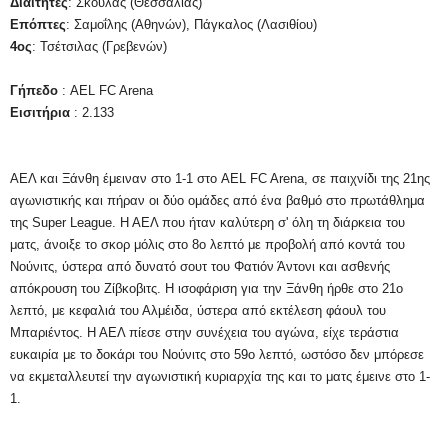
Διαιτητές
: Σκουλάς (Θεσσαλίας)
Επόπτες
: Σαμοΐλης (Αθηνών), Πάγκαλος (Λασιθίου)
4ος
:
Τσέτσιλας (Γρεβενών)
Γήπεδο
: AEL FC Arena
Εισιτήρια
: 2.133
ΑΕΛ και Ξάνθη έμειναν στο 1-1 στο AEL FC Arena, σε παιχνίδι της 21ης
αγωνιστικής και πήραν οι δύο ομάδες από ένα βαθμό στο πρωτάθλημα
της Super League. Η ΑΕΛ που ήταν καλύτερη σ' όλη τη διάρκεια του
ματς, άνοιξε το σκορ μόλις στο 8ο λεπτό με προβολή από κοντά του
Νούνιτς, ύστερα από δυνατό σουτ του Φατιόν Άντονι και ασθενής
απόκρουση του Ζίβκοβιτς. Η ισοφάριση για την Ξάνθη ήρθε στο 21ο
λεπτό, με κεφαλιά του Αλμέιδα, ύστερα από εκτέλεση φάουλ του
Μπαριέντος. Η ΑΕΛ πίεσε στην συνέχεια του αγώνα, είχε τεράστια
ευκαιρία με το δοκάρι του Νούνιτς στο 59ο λεπτό, ωστόσο δεν μπόρεσε
να εκμεταλλευτεί την αγωνιστική κυριαρχία της και το ματς έμεινε στο 1-
1.