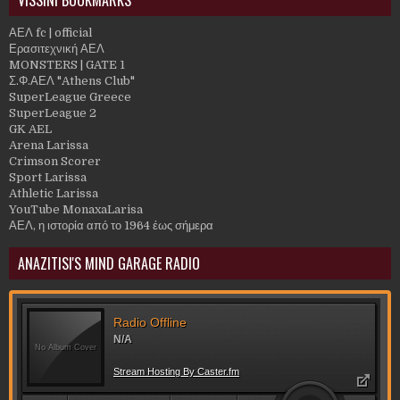
VISSINI BOOKMARKS
ΑΕΛ fc | official
Ερασιτεχνική ΑΕΛ
MONSTERS | GATE 1
Σ.Φ.ΑΕΛ "Athens Club"
SuperLeague Greece
SuperLeague 2
GK AEL
Arena Larissa
Crimson Scorer
Sport Larissa
Athletic Larissa
YouTube MonaxaLarisa
ΑΕΛ, η ιστορία από το 1964 έως σήμερα
ANAZITISI'S MIND GARAGE RADIO