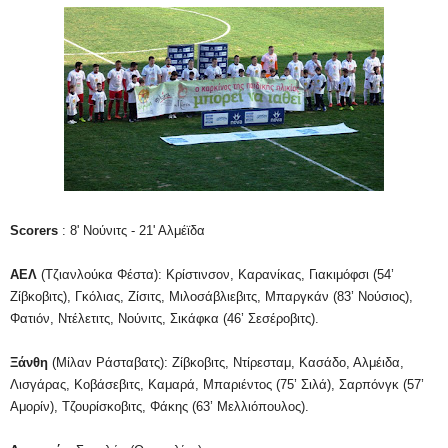
Scorers
: 8' Νούνιτς - 21' Αλμέϊδα
ΑΕΛ
(Τζιανλούκα Φέστα): Κρίστινσον, Καρανίκας, Γιακιμόφσι (54’
Ζίβκοβιτς), Γκόλιας, Ζίσιτς, Μιλοσάβλιεβιτς, Μπαργκάν (83’ Νούσιος),
Φατιόν, Ντέλετιτς, Νούνιτς, Σικάφκα (46’ Σεσέροβιτς).
Ξάνθη
(Μίλαν Ράσταβατς): Ζίβκοβιτς, Ντίρεσταμ, Κασάδο, Αλμέιδα,
Λισγάρας, Κοβάσεβιτς, Καμαρά, Μπαριέντος (75’ Σιλά), Σαρπόνγκ (57’
Αμορίν), Τζουρίσκοβιτς, Φάκης (63’ Μελλιόπουλος).