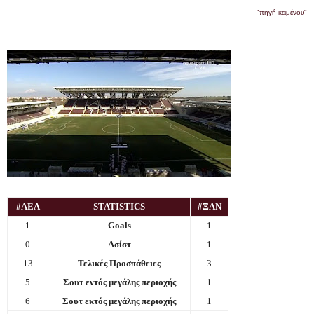
"πηγή κειμένου"
#ΑΕΛ
STATISTICS
#ΞΑΝ
1
Goals
1
0
Ασίστ
1
13
Τελικές Προσπάθειες
3
5
Σουτ εντός μεγάλης περιοχής
1
6
Σουτ εκτός μεγάλης περιοχής
1