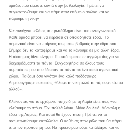
ομάδες που είμαστε κοντά στην βαθμολογία. Πρέπει να
συγκεντρωθούμε και να πάμε στον επόμενο αγώνα και να
πάρουμε τη νίκη»
Και συνέχισε.
«Φέτος το πρωτάθλημα είναι πιο ανταγωνιστικό.
Κάθε ομάδα μπορεί να κερδίσει σε οποιαδήποτε έδρα. Το
σημαντικό είναι να παίρνεις τους τρεις βαθμούς στην έδρα σου.
Σήμερα δεν τα καταφέραμε και να το κάνουμε σε μία άλλη έδρα.
Η πίεση μας δίνει κίνητρο. Γι’ αυτό είμαστε επαγγελματίες για να
διαχειριζόμαστε τα πάντα. Συγχαρητήρια σε όλους τους
συμπαίκτες μου που έδωσαν τα πάντα σε ένα κακό αγωνιστικό
χώρο. Παίξαμε όσο γινόταν ένα καλό ποδόσφαιρο.
Δημιουργήσαμε ευκαιρίες, θέλαμε τη νίκη αλλά το πάρουμε κάπου
αλλού».
Κλείνοντας για το ερχόμενο παιχνίδι με τη Λαμία είπε πως «να
κλείσουμε το στόμα. Όχι πολλά λόγια. Μόνο δουλειά. Δύσκολη η
έδρα της Λαμίας. Και αυτοί θα έχουν πίεση. Πρέπει να το
αντιμετωπίσουμε κατάλληλα. Ο καθένας στον ρόλο που θα πάρει
από τον προπονητή του. Να προετοιμαστούμε κατάλληλα και να