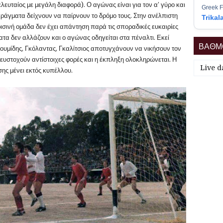
ελευταίος με μεγάλη διαφορά). Ο αγώνας είναι για τον α’ γύρο και
Greek F
 πράγματα δείχνουν να παίρνουν το δρόμο τους. Στην ανέλπιστη
Trikal
ισινή ομάδα δεν έχει απάντηση παρά τις σποραδικές ευκαιρίες
τα δεν αλλάζουν και ο αγώνας οδηγείται στα πέναλτι. Εκεί
ΒΑΘΜΟ
ουμίδης, Γκόλαντας, Γκαλίτσιος αποτυγχάνουν να νικήσουν τον
ευστοχούν αντίστοιχες φορές και η έκπληξη ολοκληρώνεται. Η
Live d
σης μένει εκτός κυπέλλου.