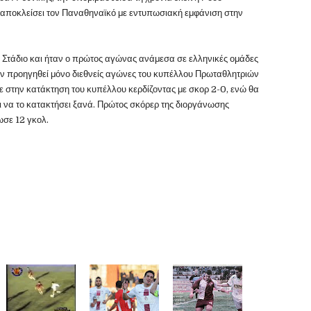
ε αποκλείσει τον Παναθηναϊκό με εντυπωσιακή εμφάνιση στην
ό Στάδιο και ήταν ο πρώτος αγώνας ανάμεσα σε ελληνικές ομάδες
χαν προηγηθεί μόνο διεθνείς αγώνες του κυπέλλου Πρωταθλητριών
σε στην κατάκτηση του κυπέλλου κερδίζοντας με σκορ 2-0, ενώ θα
ι να το κατακτήσει ξανά. Πρώτος σκόρερ της διοργάνωσης
σε 12 γκολ.