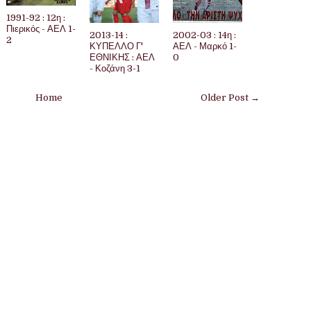
1991-92 : 12η :
Πιερικός - ΑΕΛ 1-
2013-14 :
2002-03 : 14η :
2
ΚΥΠΕΛΛΟ Γ'
ΑΕΛ - Μαρκό 1-
ΕΘΝΙΚΗΣ : ΑΕΛ
0
- Κοζάνη 3-1
Home
Older Post →