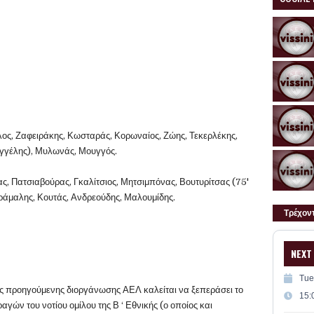
ος, Ζαφειράκης, Κωσταράς, Κορωναίος, Ζώης, Τεκερλέκης,
γγέλης), Μυλωνάς, Μουγγός.
ας, Πατσιαβούρας, Γκαλίτσιος, Μητσιμπόνας, Βουτυρίτσας (75'
Δράμαλης, Κουτάς, Ανδρεούδης, Μαλουμίδης.
Τρέχον
NEXT
Tue
της προηγούμενης διοργάνωσης ΑΕΛ καλείται να ξεπεράσει το
15:
αγών του νοτίου ομίλου της Β ‘ Εθνικής (ο οποίος και