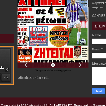
διαβάσει 
παρόντες 
ΟΔΗΓΙΕΣ
ΣΤΕΙΛ
Name
Email
*
Messag
Τα
πρωτοσέλιδα
των
εφημερίδων
//dis slc & c
//dis r clk
Copyright ©
2026
vissini.gr | ΑΕΛ | LARISSA FC
| Powered by
Blogger