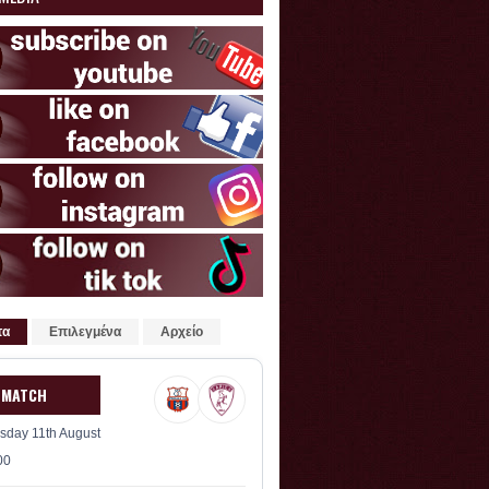
τα
Επιλεγμένα
Αρχείο
 MATCH
sday 11th August
00