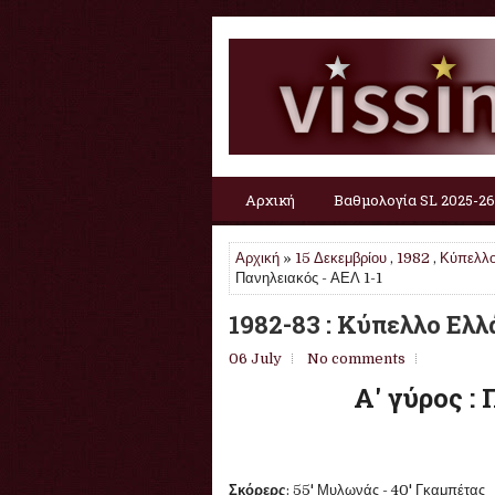
Αρχική
Βαθμολογία SL 2025-26
Αρχική
»
15 Δεκεμβρίου
,
1982
,
Κύπελλο
Πανηλειακός - ΑΕΛ 1-1
1982-83 : Κύπελλο Ελλ
06 July
No comments
Α' γύρος :
Σκόρερς
: 55' Μυλωνάς - 40' Γκαμπέτας