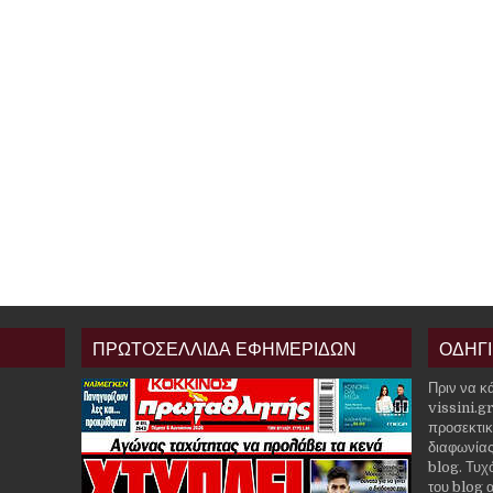
ΠΡΩΤΟΣΕΛΛΙΔΑ ΕΦΗΜΕΡΙΔΩΝ
ΟΔΗΓ
Πριν να κ
vissini.g
προσεκτικ
διαφωνίας
blog. Τυχ
του blog α