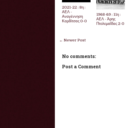
2021-22 : 8η :
ΑΕΛ -
1968-69 : 11η :
Αναγέννηση
ΑΕΛ - Άρης
Καρδίτσας 0-0
Πτολεμαΐδας 2-0
← Newer Post
No comments:
Post a Comment