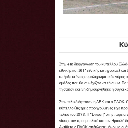
Κύ
Στην 41η διοργάνωση του κυπέλλου Ελλάδα
εθνικής και 16 Γ' εθνικής κατηγορίας) κα
υπήρξε κι ένας συμπληρωματικός γύρος αν
ομάδες που θα συνέχιζαν να είναι 32. Γι
τη σαιζόν εκείνη δημιουργήθηκε η συγκεκρ
Στον τελικό έφτασαν η ΑΕΚ και ο ΠΑΟΚ. 
κύπελλο (τις τρεις προηγούμενες είχε προ
τελικό του 1978. Η "Ένωση" στην πορεία 
νίκες στον προημιτελικό και τον Ηρακλή δ
Αντίθετα ο ΠΑΟΚ απέκλεισε μόνο μία ομάδ