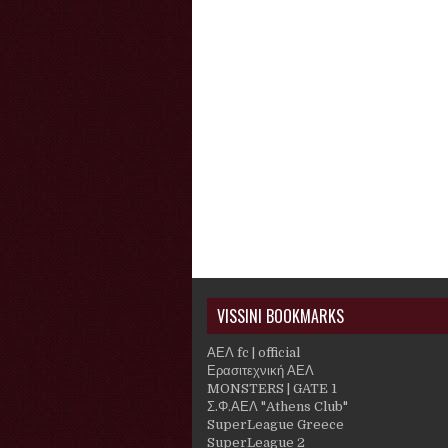
VISSINI BOOKMARKS
ΑΕΛ fc | official
Ερασιτεχνική ΑΕΛ
MONSTERS | GATE 1
Σ.Φ.ΑΕΛ "Athens Club"
SuperLeague Greece
SuperLeague 2