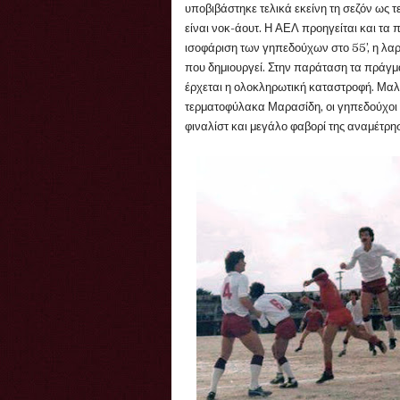
υποβιβάστηκε τελικά εκείνη τη σεζόν ως τ
είναι νοκ-άουτ. Η ΑΕΛ προηγείται και τα
ισοφάριση των γηπεδούχων στο 55’, η λαρ
που δημιουργεί. Στην παράταση τα πράγμα
έρχεται η ολοκληρωτική καταστροφή. Μαλ
τερματοφύλακα Μαρασίδη, οι γηπεδούχοι 
φιναλίστ και μεγάλο φαβορί της αναμέτρη