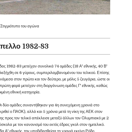
Στιγμιότυπο του αγώνα
πελλο 1982-83
ς 1982-83 μετείχαν συνολικά 74 ομάδες (18 Α' εθνικής, 40 Β'
ι διεξήχθη σε 6 γύρους, συμπεριλαμβανομένου του τελικού. Επίσης
άμεσα στον πρώτο και τον δεύτερο, με μόλις 5 ζευγάρια, ώστε οι
α πρώτη φορά μετείχαν στη διοργάνωση ομάδες Γ' εθνικής, καθώς
ιμένη εθνική κατηγορία.
Οι δύο ομάδες συναντήθηκαν για 4η συνεχόμενη χρονιά στο
κριθεί ο ΠΑΟΚ), αλλά και 5 χρόνια μετά τη νίκη της ΑΕΚ στον
της προς τον τελικό απέκλεισε μεταξύ άλλων τον Ολυμπιακό με 2
ύσκολα με τον κανονισμό του εκτός έδρας γκολ στον ημιτελικό.
α Α' εθνικής, την υποβιβασθείσα τη χρονιά εκείνη Ρόδο