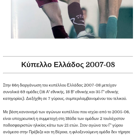
Κύπελλο Ελλάδος 2007-08
Στην 66η διοργάνωση του κυπέλλου Ελλάδας 2007-08 μετείχαν
συνολικά 69 ομάδες (16 Α' εθνικής, 18 Β' εθνικής και 35 Γ' εθνικής
κατηγορίας). Διεξήχθη σε 7 γύρους, συμπεριλαμβανομένου του τελικού.
Με βάση κανονισμό των αγώνων κυπέλλου που ισχύει από το 2005-06,
είναι υποχρεωτική η συμμετοχή στη 18άδα των ομάδων 2 τουλάχιστον
ποδοσφαιριστών ηλικίας κάτω των 21 ετών. Στον αγώνα του Γ' γύρου
ανάμεσα στην Πρέβεζα και τη Βέροια, η φιλοξενούμενη ομάδα δεν τήρησε