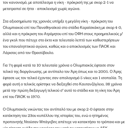
τον κανονισμό, με αποτέλεσμα η νίκη - πρόκρισή της με σκορ 2-1 να
μετατραπεί σε ήττα - αποκλεισμό χωρίς αγώνα.
Στα αξιοσημείωτα της χρονιάς υπήρξε η μεγάλη νίκη - πρόκριση του
Ολυμπιακού επί του Παναθηναϊκού στο στάδιο Καραϊσκάκη με σκορ 4-0,
αλλά και η πρόκριση του Ατρόμητου επί του ΟΦΗ στους προημιτελικούς μ'
ένα γκολ που πέτυχε στο έκτο και τελευταίο λεπτό των καθυστερήσεων
του επαναληπτικού αγώνα, καθώς και ο αποκλεισμός των ΠΑΟΚ και
Λάρισας από τον Θρασύβουλο.
Για 7η φορά κατά τα 10 τελευταία χρόνια ο Ολυμπιακός έφτασε στον
τελικό της διοργάνωσης, με αντίπαλο τον Άρη όπως και το 2005. Ο Άρης
έφτασε ως τον τελικό έχοντας σαν απολογισμό 5 νίκες και 1 ισοπαλία. Τη
φορά αυτή ο τελικός ορίστηκε να διεξαχθεί στο Καυτανζόγλειο, 38 χρόνια
μετά την πρώτη διεξαγωγή τελικού σ' αυτό το στάδιο και τη νίκη του Άρη
επί του ΠΑΟΚ το 1970.
Ο Ολυμπιακός νικώντας τον αντίπαλό του με σκορ 2-0 έφτασε στην
κατάκτηση του 23ου κυπέλλου της ιστορίας του, ενώ ο ηττημένος
προπονητής Ντούσαν Μπάγεβιτς απέτυχε να κατακτήσει το τρόπαιο και με