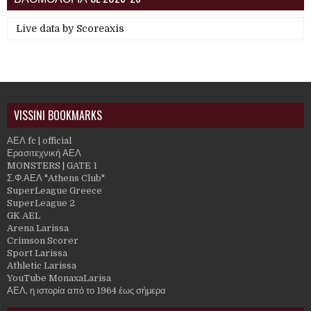
Live data by
Scoreaxis
VISSINI BOOKMARKS
ΑΕΛ fc | official
Ερασιτεχνική ΑΕΛ
MONSTERS | GATE 1
Σ.Φ.ΑΕΛ "Athens Club"
SuperLeague Greece
SuperLeague 2
GK AEL
Arena Larissa
Crimson Scorer
Sport Larissa
Athletic Larissa
YouTube MonaxaLarisa
ΑΕΛ, η ιστορία από το 1964 έως σήμερα