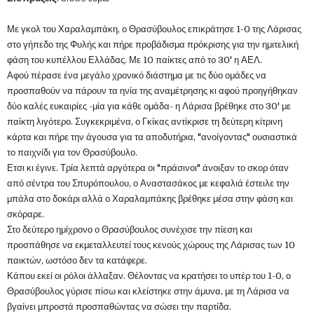
Με γκολ του Χαραλαμπάκη, ο Θρασύβουλος επικράτησε 1-0 της Λάρισας
στο γήπεδο της Φυλής και πήρε προβάδισμα πρόκρισης για την ημιτελική
φάση του κυπέλλου Ελλάδας. Με 10 παίκτες από το 30' η ΑΕΛ.
Αφού πέρασε ένα μεγάλο χρονικό διάστημα με τις δύο ομάδες να
προσπαθούν να πάρουν τα ηνία της αναμέτρησης κι αφού προηγήθηκαν
δύο καλές ευκαιρίες -μία για κάθε ομάδα- η Λάρισα βρέθηκε στο 30' με
παίκτη λιγότερο. Συγκεκριμένα, ο Γκίκας αντίκρισε τη δεύτερη κίτρινη
κάρτα και πήρε την άγουσα για τα αποδυτήρια, "ανοίγοντας" ουσιαστικά
το παιχνίδι για τον Θρασύβουλο.
Ετσι κι έγινε. Τρία λεπτά αργότερα οι "πράσινοι" άνοιξαν το σκορ όταν
από σέντρα του Σπυρόπουλου, ο Αναστασάκος με κεφαλιά έστειλε την
μπάλα στο δοκάρι αλλά ο Χαραλαμπάκης βρέθηκε μέσα στην φάση και
σκόραρε.
Στο δεύτερο ημίχρονο ο Θρασύβουλος συνέχισε την πίεση και
προσπάθησε να εκμεταλλευτεί τους κενούς χώρους της Λάρισας των 10
παικτών, ωστόσο δεν τα κατάφερε.
Κάπου εκεί οι ρόλοι άλλαξαν. Θέλοντας να κρατήσει το υπέρ του 1-0, ο
Θρασύβουλος γύρισε πίσω και κλείστηκε στην άμυνα, με τη Λάρισα να
βγαίνει μπροστά προσπαθώντας να σώσει την παρτίδα.