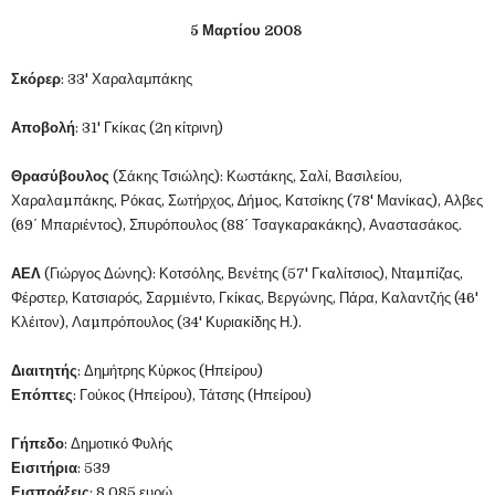
5 Μαρτίου 2008
Σκόρερ
: 33' Χαραλαμπάκης
Αποβολή
: 31' Γκίκας (2η κίτρινη)
Θρασύβουλος
(Σάκης Τσιώλης): Κωστάκης, Σαλί, Βασιλείου,
Χαραλαµπάκης, Ρόκας, Σωτήρχος, ∆ήµος, Κατσίκης (78' Μανίκας), Αλβες
(69΄ Μπαριέντος), Σπυρόπουλος (88΄ Τσαγκαρακάκης), Αναστασάκος.
ΑΕΛ
(Γιώργος Δώνης): Κοτσόλης, Βενέτης (57' Γκαλίτσιος), Νταµπίζας,
Φέρστερ, Κατσιαρός, Σαρµιέντο, Γκίκας, Βεργώνης, Πάρα, Καλαντζής (46'
Κλέιτον), Λαµπρόπουλος (34' Κυριακίδης Η.).
Διαιτητής
: Δημήτρης Κύρκος (Ηπείρου)
Επόπτες
: Γούκος (Ηπείρου), Τάτσης (Ηπείρου)
Γήπεδο
: Δημοτικό Φυλής
Εισιτήρια
: 539
Εισπράξεις
: 8.085 ευρώ