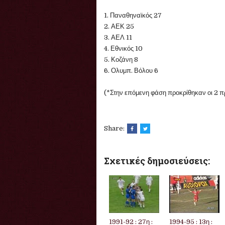
1. Παναθηναϊκός 27
2. ΑΕΚ 25
3. ΑΕΛ 11
4. Εθνικός 10
5. Κοζάνη 8
6. Ολυμπ. Βόλου 6
(*Στην επόμενη φάση προκρίθηκαν οι 2 π
Share:
Σχετικές δημοσιεύσεις:
1991-92 : 27η :
1994-95 : 13η :