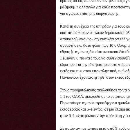
ομάδες θα έπρεπε να δίνουν φιλικούς αγ
μάξιμουμ 7 αλλαγών για κάθε προπονητή
για αγώνες επίσημης διοργάνωσης.
Κατά τη συνέχειά της υπήρξαν για τους 
διασταυρώθηκαν οι πλέον δημοφιλείς σύλλ
αποκαλούμενα ως– σημαντικότερα ελληνικά
συναντήσεις. Κατά φάση των 16 ο Ολυμπι
έδρας (ο αγώνας διακόπηκε επεισοδιακά 
1 έμειναν 6 παίκτες τους να συνεχίσουν)[
έδρα του. Για την ίδια φάση και στο ντέρ
εκτός και 2-0 στον επαναληπτικό, ενώ αξ
Πανιωνίου, έχοντας ηττηθεί στον εκτός έδ
Στους προημιτελικούς ακολούθησε το ντέ
1-1 του ΟΑΚΑ, ακολούθησε το εντυπωσιακ
Περισσότερη αγωνία προσέφερε ο ημιτελικ
εκτός έδρας και 5-4 εντός, σε μία εξαιρε
ήταν 3-4, εξασφάλισαν την πρόκριση για τ
Σε αυτόν αντιμετώπισε μετά από 9 χρόνια