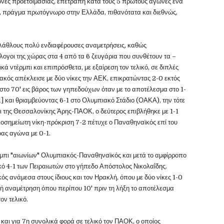
ώνες προετοιμασίας, επετράπη κατά τους 5 πρώτους αγώνες ένα
, πράγμα πρωτόγνωρο στην Ελλάδα, πιθανότατα και διεθνώς,
φιλάθλους πολύ ενδιαφέρουσες αναμετρήσεις, καθώς
ογοι της χώρας στα 4 από τα 6 ζευγάρια που συνθέτουν τα –
 ντέρμπι και επιπρόσθετα, με εξαίρεση τον τελικό, σε διπλές
ακός απέκλεισε με δύο νίκες την ΑΕΚ, επικρατώντας 2-0 εκτός
στο 70' εις βάρος των γηπεδούχων όταν με το αποτέλεσμα στο 1-
1] και θριαμβεύοντας 6-1 στο Ολυμπιακό Στάδιο (ΟΑΚΑ), την τότε
μπι της Θεσσαλονίκης Άρης-ΠΑΟΚ, ο δεύτερος επιβλήθηκε με 1-1
ιοσημείωτη νίκη-πρόκριση 7-2 πέτυχε ο Παναθηναϊκός επί του
ρας αγώνα με 0-1.
ρμπι "αιωνίων" Ολυμπιακός-Παναθηναϊκός και μετά το αμφίρροπο
ό 4-1 των Πειραιωτών στο γήπεδο Απόστολος Νικολαΐδης.
ός ανάμεσα στους ίδιους και τον Ηρακλή, όπου με δύο νίκες 1-0
τική αναμέτρηση όπου περίπου 10' πριν τη λήξη το αποτέλεσμα
ον τελικό.
 και για 7η συνολικά φορά σε τελικό τον ΠΑΟΚ, ο οποίος