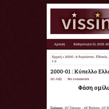
Αρχική
Βαθμολογία SL 2025-26
Αρχική
»
2000
,
6 Αυγούστου
,
Εθνικός
1-2
2000-01 : Κύπελλο Ελλά
20 July
No comments
Φάση ομίλω
Σκόρερς
: 10' Ζιάγκας - 24' Βαϊτσης, 55'