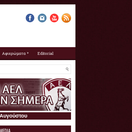
»
Αφιερώματα
Editorial
Η ΑΕΛ σαν σήμερα :
6 Αυγούστο
 MEDIA