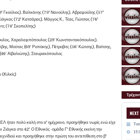
9' Γκούλιος), Βαλκάνης (73' Νανούλης), Αβραµούλης (57'
ιάγκας (72' Κατσάρας), Μάγγος Κ., Τέας, Γιώτσας (76'
ντς (74' Σκοπελίτης)
ουλος, Χαραλαµπόπουλος (29’ Κωνσταντακόπουλος),
βης, Μούτας (69’ Ροπόκης), Πέτροβιτς (56’ Κώτσης), Βαϊτσης,
 (46’ Αϊβαλιώτης), Σταυρακόπουλος
 (Κιλκίς)
Τρέχον
NEXT
 ΑΕΛ ήταν πολύ καλή στο α' ημίχρονο, προηγήθηκε νωρίς ενώ είχε
Tue
ον Ζιάγκα στο 42'. Ο Εθνικός -ομάδα Γ' Εθνικής εκείνη την
15:
αιχνίδιού και προηγήθηκε στην πρώτη του αντεπίθεση στο β'