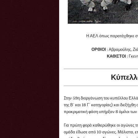
Η ΑΕΛ όπως παρατάχθηκε στο
ΟΡΘΙΟΙ
: Αβραμούλης, Ζι
ΚΑΘΙΣΤΟΙ
: Γκεν
Κύπελλ
Στην 59η διοργάνωση του κυπέλλου Ελλάδ
της Β΄ και 18 Γ΄ κατηγορίας) και διεξήχθ
προκριματική φάση υπήρξαν 8 όμιλοι των
Για πρώτη φορά καθιερώθηκε οι αγώνες τη
ομάδα έδωσε από 10 αγώνες. Μάλιστα, επε