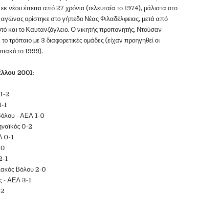
εκ νέου έπειτα από 27 χρόνια (τελευταία το 1974), μάλιστα στο
 Ο αγώνας ορίστηκε στο γήπεδο Νέας Φιλαδέλφειας, μετά από
ό και το Καυτανζόγλειο. Ο νικητής προπονητής, Ντούσαν
το τρόπαιο με 3 διαφορετικές ομάδες (είχαν προηγηθεί οι
πιακό το 1999).
έλλου 2001:
 1-2
1-1
Βόλου - ΑΕΛ 1-0
ηναϊκός 0-2
Λ 0-1
-0
2-1
ιακός Βόλου 2-0
ς - ΑΕΛ 3-1
-2