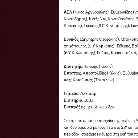
ΑΕΛ
(Νίκος Αργυρούλης): Συµεωνίδης (7
Κοντοδήµος), Κνέζεβιτς, Κοντοθανάσης, Ζ
Κυριάκος), Γκέκας (57' Καντιµοίρης), Γκέ
Εθνικός
(Δημήτρης Θεοφάνης): Μπακόπ
∆ηµόπουλος (29’ Κοµιώτης), Σιδέρης, Βάλ
(63’ Καλλιµάνης), Γούτης, Κουκουτσέλας
Διαιτητής
: Τακίδης (Κιλκίς)
Επόπτες
: Αποστολίδης (Κιλκίς), Ευθυμίου
4ος
: Κοτούμπας (Τρικάλων)
Γήπεδο
: Αλκαζάρ
Εισιτήρια
: 1031
Εισπράξεις
: 2.059.400 δρχ.
Στο πρώτο επίσημο παιχνίδι της σεζόν, η
και δύο δοκάρια με τους Τέα στο 28' και τ
περίοδο- ισοφάρισε κόντρα στη ροή του π