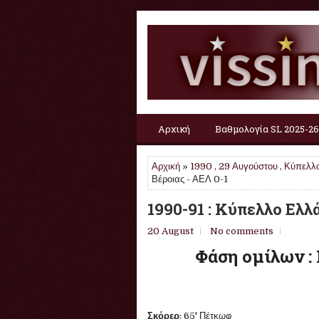
Αρχική
Βαθμολογία SL 2025-26
Αρχική
»
1990
,
29 Αυγούστου
,
Κύπελλο
Βέροιας - ΑΕΛ 0-1
1990-91 : Κύπελλο Ελλά
20 August
No comments
Φάση ομίλων : 
Σκόρερ
: 65' Πέτκωφ