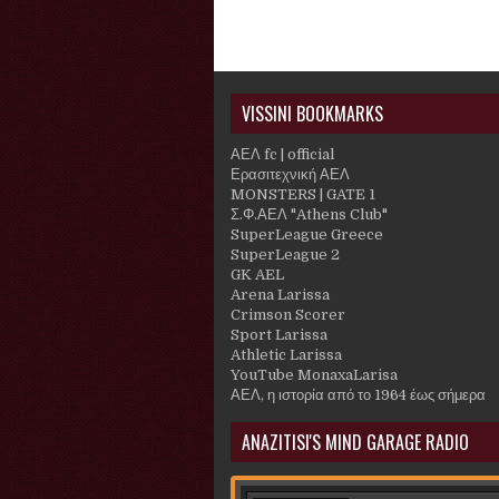
VISSINI BOOKMARKS
ΑΕΛ fc | official
Ερασιτεχνική ΑΕΛ
MONSTERS | GATE 1
Σ.Φ.ΑΕΛ "Athens Club"
SuperLeague Greece
SuperLeague 2
GK AEL
Arena Larissa
Crimson Scorer
Sport Larissa
Athletic Larissa
YouTube MonaxaLarisa
ΑΕΛ, η ιστορία από το 1964 έως σήμερα
ANAZITISI'S MIND GARAGE RADIO