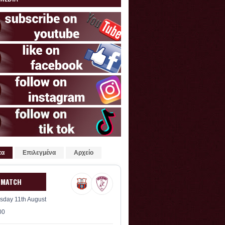
τα
Επιλεγμένα
Αρχείο
 MATCH
sday 11th August
00