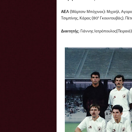
ΑΕΛ
(Μάρτσιν Μπόχινεκ): Μιχαήλ, Αγορο
Τσιμπίνης, Κάρας (80' Γκουντουβάς), Πέ
Διαιτητής
: Γιάννης Ιατρόπουλος(Πειραιά)