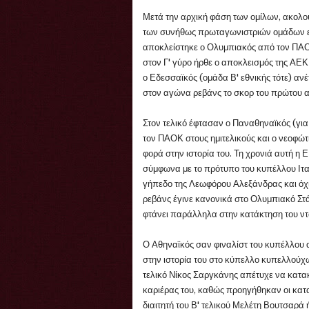
Μετά την αρχική φάση των ομίλων, ακολο
των συνήθως πρωταγωνιστριών ομάδων εγ
αποκλείστηκε ο Ολυμπιακός από τον ΠΑΟΚ
στον Γ' γύρο ήρθε ο αποκλεισμός της ΑΕ
ο Εδεσσαϊκός (ομάδα Β' εθνικής τότε) ανέ
στον αγώνα ρεβάνς το σκορ του πρώτου αγ
Στον τελικό έφτασαν ο Παναθηναϊκός (για
τον ΠΑΟΚ στους ημιτελικούς και ο νεοφώτ
φορά στην ιστορία του. Τη χρονιά αυτή η
σύμφωνα με το πρότυπο του κυπέλλου Ιτα
γήπεδο της Λεωφόρου Αλεξάνδρας και όχι
ρεβάνς έγινε κανονικά στο Ολυμπιακό Στά
φτάνει παράλληλα στην κατάκτηση του ν
Ο Αθηναϊκός σαν φιναλίστ του κυπέλλου 
στην ιστορία του στο κύπελλο κυπελλού
τελικό Νίκος Σαργκάνης απέτυχε να κατακ
καριέρας του, καθώς προηγήθηκαν οι κατ
διαιτητή του Β' τελικού Μελέτη Βουτσαρά 