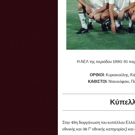
Η ΑΕΛ της περιόδου 1990-91 παρ
ΟΡΘΙΟΙ
: Κυριακούλης, Κ
ΚΑΘΙΣΤΟΙ
: Ντανκόφσκι, Π
Κύπελλ
Στην 49η διοργάνωση του κυπέλλου Ελλάδα
εθνικής και 36 Γ' εθνικής κατηγορίας) κα