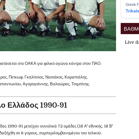
Greek F
Trikal
ΒΑΘΜΟ
Live d
ατάσεται στο ΟΑΚΑ για φιλικό αγώνα κόντρα στον ΠΑΟ.
άρας, Πετκωφ, Γκαλίτσιος, Νασιάκος, Καραπιάλης.
απαντωνίου, Αγορογιάννης, Βαλαώρας, Τσιμπίνης.
ο Ελλάδος 1990-91
ς 1990-91 μετείχαν συνολικά 72 ομάδες (18 Α' εθνικής, 18 Β'
ι διεξήχθη σε 6 γύρους, συμπεριλαμβανομένου του τελικού.