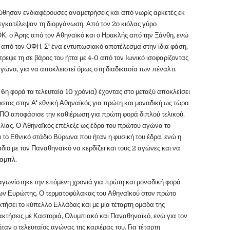
ύθησαν ενδιαφέρουσες αναμετρήσεις και από νωρίς αρκετές εκ
κατέλεψαν τη διοργάνωση. Από τον 2ο κιόλας γύρο
, ο Άρης από τον Αθηναϊκό και ο Ηρακλής από την Ξάνθη, ενώ
Κ από τον ΟΦΗ. Σ' ένα εντυπωσιακό αποτέλεσμα στην ίδια φάση,
τρεψε τη σε βάρος του ήττα με 4-0 από τον Ιωνικό ισοφαρίζοντας
ώνα, για να αποκλειστεί όμως στη διαδικασία των πέναλτι.
 6η φορά τα τελευταία 10 χρόνια) έχοντας στο μεταξύ αποκλείσει
ιστος στην Α' εθνική Αθηναϊκός για πρώτη και μοναδική ως τώρα
 ΕΠΟ αποφάσισε την καθιέρωση για πρώτη φορά διπλού τελικού,
λίας. Ο Αθηναϊκός επέλεξε ως έδρα του πρώτου αγώνα το
 το Εθνικό στάδιο Βύρωνα που ήταν η φυσική του έδρα, ενώ η
διο με τον Παναθηναϊκό να κερδίζει και τους 2 αγώνες και να
ταμπλ.
αγωνίστηκε την επόμενη χρονιά για πρώτη και μοναδική φορά
χων Ευρώπης. Ο τερματοφύλακας του Αθηναϊκού στον πρώτο
τήσει το κύπελλο Ελλάδας και με μία τέταρτη ομάδα της
ακτήσεις με Καστοριά, Ολυμπιακό και Παναθηναϊκό, ενώ για τον
ήταν ο τελευταίος αγώνας της καριέρας του. Για τέταρτη