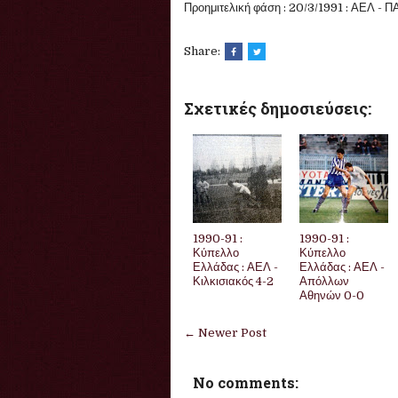
Προημιτελική φάση : 20/3/1991 : ΑΕΛ - 
Share:
Σχετικές δημοσιεύσεις:
1990-91 :
1990-91 :
Κύπελλο
Κύπελλο
Ελλάδας : ΑΕΛ -
Ελλάδας : ΑΕΛ -
Κιλκισιακός 4-2
Απόλλων
Αθηνών 0-0
← Newer Post
No comments: