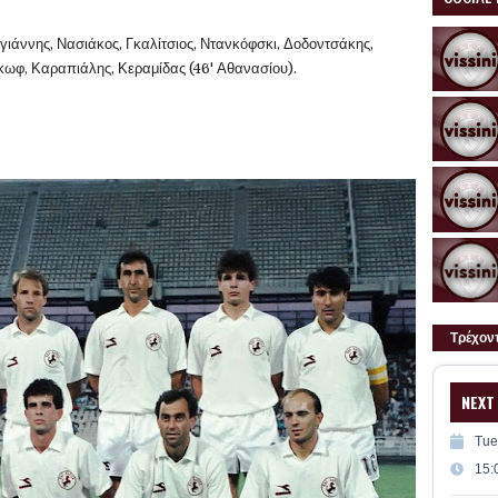
γιάννης, Νασιάκος, Γκαλίτσιος, Ντανκόφσκι, Δοδοντσάκης,
τκωφ, Καραπιάλης, Κεραμίδας (46' Αθανασίου).
Τρέχον
NEXT
Tue
15: