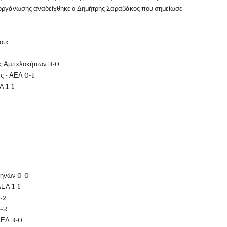
ιοργάνωσης αναδείχθηκε ο Δημήτρης Σαραβάκος που σημείωσε
ου:
ας Αμπελοκήπων 3-0
ας - ΑΕΛ 0-1
Λ 1-1
θηνών 0-0
ΑΕΛ 1-1
3-2
4-2
 ΑΕΛ 3-0