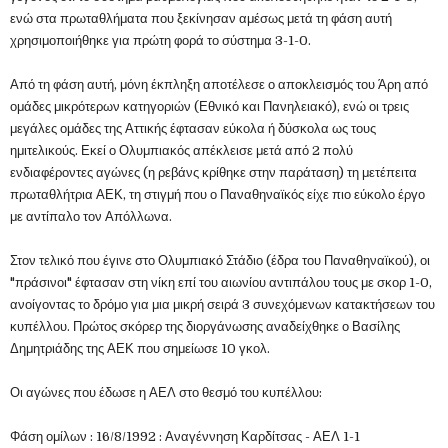
ενώ στα πρωταθλήματα που ξεκίνησαν αμέσως μετά τη φάση αυτή
χρησιμοποιήθηκε για πρώτη φορά το σύστημα 3-1-0.
Από τη φάση αυτή, μόνη έκπληξη αποτέλεσε ο αποκλεισμός του Άρη από
ομάδες μικρότερων κατηγοριών (Εθνικό και Πανηλειακό), ενώ οι τρεις
μεγάλες ομάδες της Αττικής έφτασαν εύκολα ή δύσκολα ως τους
ημιτελικούς. Εκεί ο Ολυμπιακός απέκλεισε μετά από 2 πολύ
ενδιαφέροντες αγώνες (η ρεβάνς κρίθηκε στην παράταση) τη μετέπειτα
πρωταθλήτρια ΑΕΚ, τη στιγμή που ο Παναθηναϊκός είχε πιο εύκολο έργο
με αντίπαλο τον Απόλλωνα.
Στον τελικό που έγινε στο Ολυμπιακό Στάδιο (έδρα του Παναθηναϊκού), οι
"πράσινοι" έφτασαν στη νίκη επί του αιωνίου αντιπάλου τους με σκορ 1-0,
ανοίγοντας το δρόμο για μια μικρή σειρά 3 συνεχόμενων κατακτήσεων του
κυπέλλου. Πρώτος σκόρερ της διοργάνωσης αναδείχθηκε ο Βασίλης
Δημητριάδης της ΑΕΚ που σημείωσε 10 γκολ.
Οι αγώνες που έδωσε η ΑΕΛ στο θεσμό του κυπέλλου:
Φάση ομίλων : 16/8/1992 : Αναγέννηση Καρδίτσας - ΑΕΛ 1-1