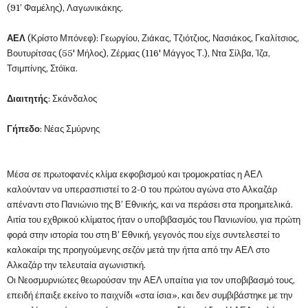
(91’ Φαμέλης), Λαγωνικάκης.
ΑΕΛ
(Κρίστο Μπόνεφ): Γεωργίου, Ζιάκας, Τζιότζιος, Νασιάκος, Γκαλίτσιος,
Βουτυρίτσας (55' Μήλος), Ζέρμας (116' Μάγγος Τ.), Ντα Σίλβα, Ίζα,
Τσιμπίνης, Στόϊκα.
Διαιτητής
: Σκάνδαλος
Γήπεδο
: Νέας Σμύρνης
Μέσα σε πρωτοφανές κλίμα εκφοβισμού και τρομοκρατίας η ΑΕΛ
καλούνταν να υπερασπιστεί το 2-0 του πρώτου αγώνα στο Αλκαζάρ
απέναντι στο Πανιώνιο της Β’ Εθνικής, και να περάσει στα προημιτελικά.
Αιτία του εχθρικού κλίματος ήταν ο υποβιβασμός του Πανιωνίου, για πρώτη
φορά στην ιστορία του στη Β’ Εθνική, γεγονός που είχε συντελεστεί το
καλοκαίρι της προηγούμενης σεζόν μετά την ήττα από την ΑΕΛ στο
Αλκαζάρ την τελευταία αγωνιστική.
Οι Νεοσμυρνιώτες θεωρούσαν την ΑΕΛ υπαίτια για τον υποβιβασμό τους,
επειδή έπαιξε εκείνο το παιχνίδι «στα ίσια», και δεν συμβιβάστηκε με την