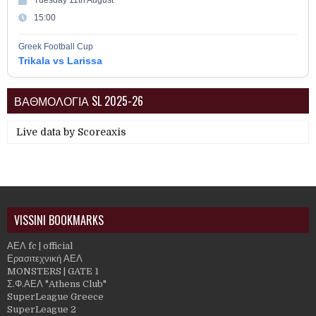
15:00
Greek Football Cup
Trikala vs Larissa
ΒΑΘΜΟΛΟΓΙΑ SL 2025-26
Live data by
Scoreaxis
VISSINI BOOKMARKS
ΑΕΛ fc | official
Ερασιτεχνική ΑΕΛ
MONSTERS | GATE 1
Σ.Φ.ΑΕΛ "Athens Club"
SuperLeague Greece
SuperLeague 2