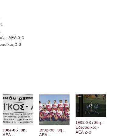
1
-1
1
κός - ΑΕΛ 2-0
εσσαϊκός 0-2
1992-93 : 26η :
Εδεσσαϊκός -
1964-65 : 8η :
1992-93 : 9η :
ΑΕΛ 2-0
ΑΕΛ -
ΑΕΛ -