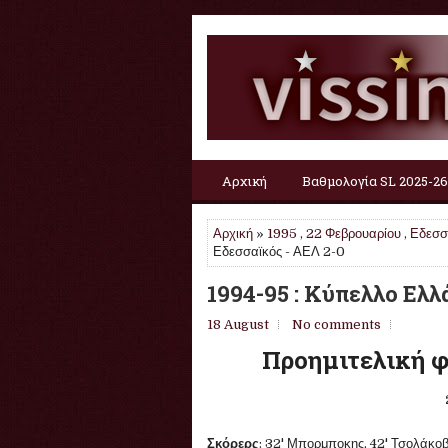
Αρχική
Βαθμολογία SL 2025-26
Αρχική
»
1995
,
22 Φεβρουαρίου
,
Εδεσσ
Εδεσσαϊκός - ΑΕΛ 2-0
1994-95 : Κύπελλο Ελλ
18 August
No comments
Προημιτελική φ
Σκόρερς
: 32' Μπορμποκης, 42' Τσολάκοβ