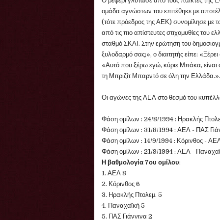
Ο ρέφερι γλύτωσε από τους παίκτες της Έ
ομάδα αγνώστων του επιτέθηκε με αποτέλ
(τότε πρόεδρος της ΑΕΚ) συνομίλησε με τ
από τις πιο απίστευτες στιχομυθίες του 
σταθμό ΣΚΑΙ. Στην ερώτηση του δημοσιογρ
ξυλοδαρμό σας;», ο διαιτητής είπε: «Ξέρε
«Αυτό που ξέρω εγώ, κύριε Μπάκα, είναι ό
τη Μπριζίτ Μπαρντό σε όλη την Ελλάδα.»
Οι αγώνες της ΑΕΛ στο θεσμό του κυπέλλ
Φάση ομίλων : 24/8/1994 : Ηρακλής Πτολ
Φάση ομίλων : 31/8/1994 : ΑΕΛ - ΠΑΣ Γιά
Φάση ομίλων : 14/9/1994 : Κόρινθος - ΑΕ
Φάση ομίλων : 21/9/1994 : ΑΕΛ - Παναχα
Η βαθμολογία 7ου ομίλου
:
1. ΑΕΛ 8
2. Κόρινθος 6
3. Ηρακλής Πτολεμ. 5
4. Παναχαϊκή 5
5. ΠΑΣ Γιάννινα 2