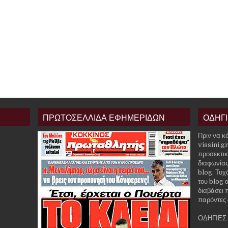
ΠΡΩΤΟΣΕΛΛΙΔΑ ΕΦΗΜΕΡΙΔΩΝ
ΟΔΗΓ
Πριν να κ
vissini.g
προσεκτικ
διαφωνίας
blog. Τυχ
του blog α
διαβάσει 
παρόντες 
ΟΔΗΓΙΕΣ