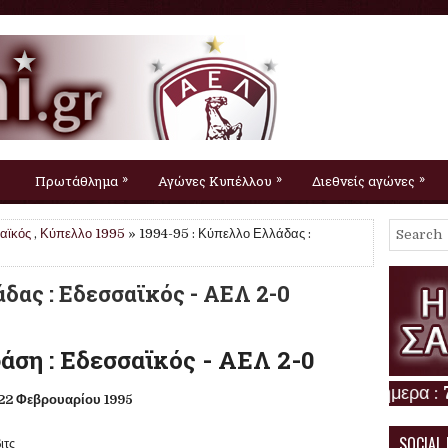
»
»
»
Πρωτάθλημα
Αγώνες Κυπέλλου
Διεθνείς αγώνες
αϊκός
,
Κύπελλο 1995
» 1994-95 : Κύπελλο Ελλάδας :
άδας : Εδεσσαϊκός - ΑΕΛ 2-0
άση : Εδεσσαϊκός - ΑΕΛ 2-0
22 Φεβρουαρίου 1995
SOCIAL
ιτς