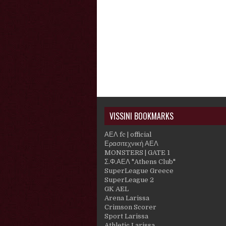
VISSINI BOOKMARKS
ΑΕΛ fc | official
Ερασιτεχνική ΑΕΛ
MONSTERS | GATE 1
Σ.Φ.ΑΕΛ "Athens Club"
SuperLeague Greece
SuperLeague 2
GK AEL
Arena Larissa
Crimson Scorer
Sport Larissa
Athletic Larissa