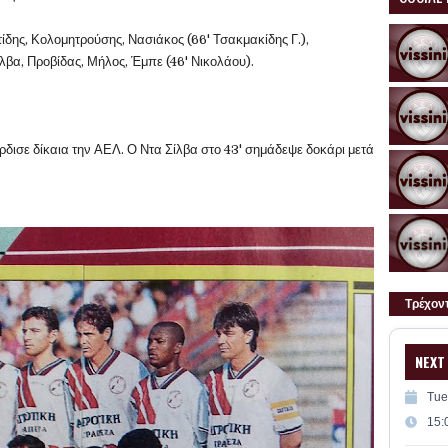
ίδης, Κολομητρούσης, Νασιάκος (66' Τσακμακίδης Γ.),
ίλβα, Προβίδας, Μήλος, Έμπε (46' Νικολάου).
δισε δίκαια την ΑΕΛ. Ο Ντα Σίλβα στο 43' σημάδεψε δοκάρι μετά
Τρέχον
NEXT
Tue
15: