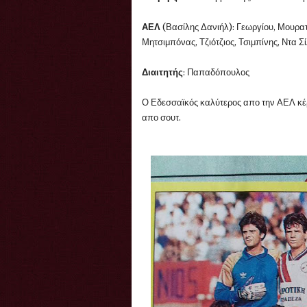
ΑΕΛ
(Βασίλης Δανιήλ): Γεωργίου, Μουρατ
Μητσιμπόνας, Τζιότζιος, Τσιμπίνης, Ντα Σ
Διαιτητής
: Παπαδόπουλος
Ο Εδεσσαϊκός καλύτερος απο την ΑΕΛ κέρ
απο σουτ.