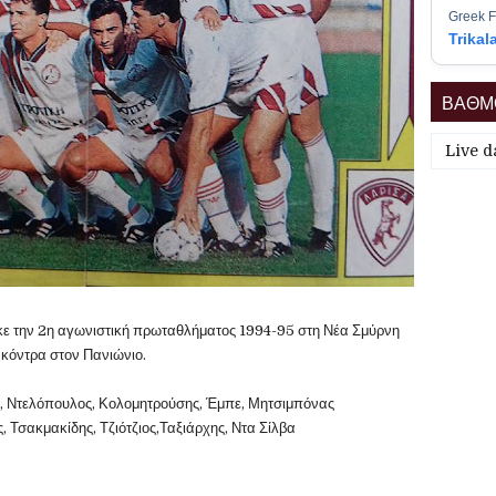
Greek F
Trikal
ΒΑΘΜΟ
Live d
ε την 2η αγωνιστική πρωταθλήματος 1994-95 στη Νέα Σμύρνη
κόντρα στον Πανιώνιο.
ς, Ντελόπουλος, Κολομητρούσης, Έμπε, Μητσιμπόνας
, Τσακμακίδης, Τζιότζιος,Ταξιάρχης, Ντα Σίλβα