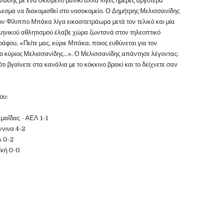
νωσης με ένα σκισμένο μανίκι αλλά λίγες ημέρες αργότερα
εσμα να διακομισθεί στο νοσοκομείο. Ο Δημήτρης Μελισσανίδης
ον Φίλιππο Μπάκα λίγα εικοσιτετράωρα μετά τον τελικό και μία
ελληνικού αθλητισμού έλαβε χώρα ζωντανά στον τηλεοπτικό
άφου, «Πείτε μας, κύριε Μπάκα, ποιος ευθύνεται για τον
ι ο κύριος Μελισσανίδης...». Ο Μελισσανίδης απάντησε λέγοντας:
τι βγαίνετε στα κανάλια με το κόκκινο βρακί και το δείχνετε σαν
.
ου:
εμαΐδας - ΑΕΛ 1-1
ννινα 4-2
Λ 0-2
ϊκή 0-0