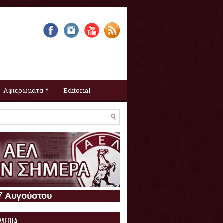
»
Αφιερώματα
Editorial
Η ΑΕΛ σαν σήμερα :
7 Αυγούσ
 MEDIA