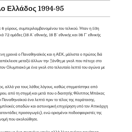
ο Ελλάδος 1994-95
 6 γύρους, συμπεριλαμβανομένου του τελικού. Ήταν η 53η
 72 ομάδες (18 Α΄ εθνικής, 18 Β΄ εθνικής και 36 Γ΄ εθνικής
ενη χρονιά ο Παναθηναϊκός και η ΑΕΚ, μάλιστα ο πρώτος διά
 απέκλεισε μεταξύ άλλων την Ξάνθη με γκολ που πέτυχε στο
 τον Ολυμπιακό με ένα γκολ στο τελευταίο λεπτό του αγώνα με
ς, αλλά για τους λάθος λόγους, καθώς στιγματίστηκε από
ρου, από τη στιγμή και μετά που ο διαιτητής Φίλιππος Μπάκας
υ Παναθηναϊκού ένα λεπτό πριν το τέλος της παράτασης.
μπλοκές οπαδών και αστυνομική επιχείρηση υπό τον Αττικάρχη
κατοντάδες προσαγωγές), ενώ ορισμένοι ποδοσφαιριστές της
νομή που ακολούθησε.