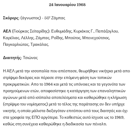
24 Ιανουαρίου 1968
Σκόρερς
: (άγνωστος) - 50' Ζάμπας
ΑΕΛ
(Γιούρκας Σεϊταρίδης): Ευθυμιάδης, Κυριάκος Γ., Παπάζογλου,
Καρέλιας, Λέλλης, Ζάμπας, Ροΐδης, Μπούτος, Μπενεχούτσιος,
Παγκαρλιώτας, Τρακάλας.
Διαιτητής
: Τσιώνας
Η ΑΕΛ μετά την ισσοπαλία που απέσπασε, θεωρήθηκε νικήτρια μετά απο
στρίψιμο δεκάρας και πέρασε στην επόμενη φάση των τοπικών
προκριματικών. Απο το 1964 και μετά τις υπόνοιες και τα γεγονότα των
προηγούμενων ετών, αποφασίστηκε η κατάργηση των επαναληπτικών
αγώνων μετά από ισόπαλα αποτελέσματα και καθιερώθηκε η κλήρωση
(στρίψιμο του νομίσματος) μετά το τέλος της παράτασης αν δεν υπήρχε
νικητής, η οποία μάλιστα διεξαγόταν επιτόπου από τους διαιτητές και όχι
στα γραφεία της ΕΠΟ αργότερα. Το καθεστώς αυτό ίσχυσε ως το 1969,
καθώς στη συνέχεια καθιερώθηκε η διαδικασία των πέναλτι.