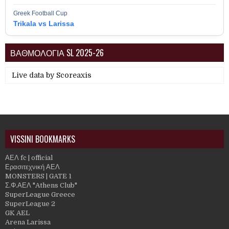
Greek Football Cup
Trikala vs Larissa
ΒΑΘΜΟΛΟΓΙΑ SL 2025-26
Live data by
Scoreaxis
VISSINI BOOKMARKS
ΑΕΛ fc | official
Ερασιτεχνική ΑΕΛ
MONSTERS | GATE 1
Σ.Φ.ΑΕΛ "Athens Club"
SuperLeague Greece
SuperLeague 2
GK AEL
Arena Larissa