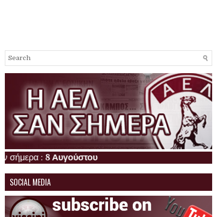
μερα :
8 Αυγούστου
SOCIAL MEDIA