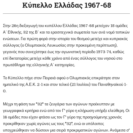
Κύπελλο Ελλάδας 1967-68
Στην 26η διεξαγωγή του κυπέλλου Ελλάδας 1967-68 μετείχαν 18 ομάδες
Α΄ Εθνικής, 32 της Β΄ και τα ερασιτεχνικά σωματεία των ανά νομό τοπικών
ενώσεων. Για πρώτη φορά στην ιστορία του θεσμού μετείχε και κυπριακός
σύλλογος (ο Ολυμπιακός Λευκωσίας στην προκειμένη περίπτωση),
γεγονός που συνεχίστηκε έως την αγωνιστική περίοδο 1973-74, καθώς
επί δικτατορίας μετείχε κάθε χρόνο από ένας σύλλογος του νησιού στο
πρωτάθλημα της ελληνικής Α΄ κατηγορίας.
Το Κύπελλο πήγε στον Πειραιά αφού ο Ολυμπιακός επικράτησε στον
ημιτελικό της Α.Ε.Κ. 2-1 και στον τελικό (21 Ιουλίου) του Παναθηναϊκού 1-
0.
Μέχρι τη φάση των "32" τα ζευγάρια των αγώνων προέκυπταν με
γεωγραφικά κριτήρια ενώ από τον Γ' γύρο η κλήρωση υπήρξε ελεύθερη. Οι
16 ομάδες που είχαν φτάσει ως τον Γ' γύρο της προηγούμενης χρονιάς
προκρίθηκαν χωρίς αγώνες ως τους "32", ενώ οι υπόλοιπες
υποχρεώθηκαν να δώσουν μια σειρά προκριματικών αγώνων. Ανάμεσα σ'