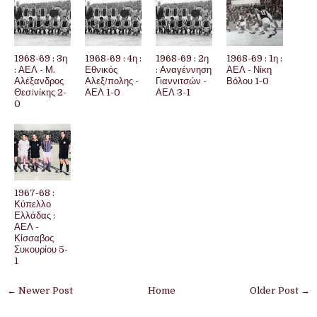
1968-69 : 3η
1968-69 : 4η :
1968-69 : 2η
1968-69 : 1η :
: ΑΕΛ - Μ.
Εθνικός
: Αναγέννηση
ΑΕΛ - Νίκη
Αλέξανδρος
Αλεξ/πολης -
Γιαννιτσών -
Βόλου 1-0
Θεσ/νίκης 2-
ΑΕΛ 1-0
ΑΕΛ 3-1
0
1967-68 :
Κύπελλο
Ελλάδας :
ΑΕΛ -
Κίσσαβος
Συκουρίου 5-
1
← Newer Post
Home
Older Post →