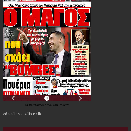
Τα
πρωτοσέλιδα
των
εφημερίδων
//dis slc & c
//dis r clk