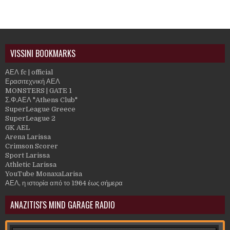
VISSINI BOOKMARKS
ΑΕΛ fc | official
Ερασιτεχνική ΑΕΛ
MONSTERS | GATE 1
Σ.Φ.ΑΕΛ "Athens Club"
SuperLeague Greece
SuperLeague 2
GK AEL
Arena Larissa
Crimson Scorer
Sport Larissa
Athletic Larissa
YouTube MonaxaLarisa
ΑΕΛ, η ιστορία από το 1964 έως σήμερα
ANAZITISI'S MIND GARAGE RADIO