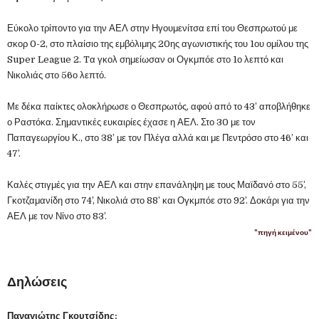
Εύκολο τρίποντο για την ΑΕΛ στην Ηγουμενίτσα επί του Θεσπρωτού με
σκορ 0-2, στο πλαίσιο της εμβόλιμης 20ης αγωνιστικής του 1ου ομίλου της
Super League 2. Tα γκολ σημείωσαν οι Ογκμπόε στο 1ο λεπτό και
Νικολιάς στο 56ο λεπτό.
Με δέκα παίκτες ολοκλήρωσε ο Θεσπρωτός, αφού από το 43’ αποβλήθηκε
ο Ραστόκα. Σημαντικές ευκαιρίες έχασε η ΑΕΛ. Στο 30 με τον
Παπαγεωργίου Κ., στο 38’ με τον Πλέγα αλλά και με Πεντρόσο στο 46’ και
47’.
Καλές στιγμές για την ΑΕΛ και στην επανάληψη με τους Μαϊδανό στο 55’,
Γκοτζαμανίδη στο 74’, Νικολιά στο 88’ και Ογκμπόε στο 92’. Δοκάρι για την
ΑΕΛ με τον Νίνο στο 83’.
"πηγή κειμένου"
Δηλώσεις
Παναγιώτης Γκουτσίδης: