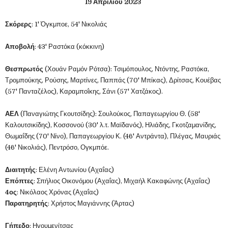
19 Απριλίου 2023
Σκόρερς
: 1' Όγκμποε, 54' Νικολιάς
Αποβολή
: 43' Ραστόκα (κόκκινη)
Θεσπρωτός
(Χουάν Ραμόν Ρότσα): Τσιμόπουλος, Ντόντης, Ραστόκα,
Τρομπούκης, Ρούσης, Μαρτίνες, Παππάς (70' Μπίκας), Δρίτσας, Κουέβας
(57' Πανταζέλος), Καραμποΐκης, Σάνι (57' Χατζάκος).
ΑΕΛ
(Παναγιώτης Γκουτσίδης): Σουλούκος, Παπαγεωργίου Θ. (58'
Καλουτσικίδης), Κοσσονού (30' λ.τ. Μαϊδανός), Ηλιάδης, Γκοτζαμανίδης,
Θωμαΐδης (70' Νίνο), Παπαγεωργίου Κ. (46' Αντράντα), Πλέγας, Μαυριάς
(46' Νικολιάς), Πεντρόσο, Ογκμπόε.
Διαιτητής
: Ελένη Αντωνίου (Αχαΐας)
Επόπτες
: Σπήλιος Οικονόμου (Αχαΐας), Μιχαήλ Κακαφώνης (Αχαΐας)
4ος
: Νικόλαος Χρόνας (Αχαΐας)
Παρατηρητής
: Χρήστος Μαγιάννης (Άρτας)
Γήπεδο
: Ηγουμενίτσας