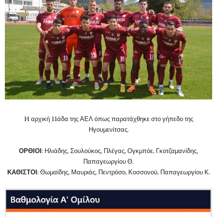
H αρχική 11άδα της ΑΕΛ όπως παρατάχθηκε στο γήπεδο της
Ηγουμενίτσας.
ΟΡΘΙΟΙ
: Ηλιάδης, Σουλούκος, Πλέγας, Ογκμπόε, Γκοτζαμανίδης,
Παπαγεωργίου Θ.
ΚΑΘΙΣΤΟΙ
: Θωμαϊδης, Μαυριάς,
Πεντρόσο
, Κοσσονού, Παπαγεωργίου Κ.