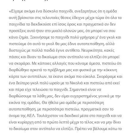
«Είχαμε ακόμα ένα δύσκολο παιχνίδι, ανεξαρτήτως ότι η ομάδα
αυτή βρίσκεται στις τελευταίες θέσεις έδειχνε μέχρι τώρα ότι όλα τα
παιχνίδια τα διεκδικούσε επί ίσοις όροις και πραγματικά αν δεν
προσέξεις αυτό ήταν στο μυαλό ολονών μας, ότι μπορεί να σου
κάνει ζημία. Ξεκινήσαμε το παιχνίδι πολύ γρήγορα μ' ένα γκολ και
πιστεύαμε ότι αυτό το γκολ θα μας έδινε αυτοπεποίθηση, αλλά
δυστυχώς με πολλά παιδιά έγινε αντίθετο. Νευρικότητα, κακές
πάσες και δίναν το δικαίωμα στον αντίπαλο να ελπίζει ότι μπορεί
να σκοράρει. Με κάποιες αλλαγές που κάναμε άμεσα, πιστεύω ότι
διορθώθηκε αρκετά το πρόβλημα μας και φυσικά με την κόκκινη
κάρτα των αντιπάλων, τα έκανε ακόμα πιο εύκολα. Σκοράραμε και
ένα δεύτερο γκολ πολύ ωραίο με το Νικολιά και πιστεύω από εκεί
και πέρα είχε τελειώσει το παιχνίδι. Σημαντικό είναι να
διορθώσουμε τα λάθη μας, δεν είμαι ευχαριστημένος γενικά με την
εικόνα της ομάδας. Θα ήθελα μια ομάδα με περισσότερη
αυτοπεποίθηση, με περισσότερο πιστεύω, πραγματικά σαν το
όνομα της ΑΕΛ. Τουλάχιστον να διεκδικεί μέσα στο παιχνίδι και να
είναι κυρίαρχη από το πρώτο λεπτό μέχρι το τέλος και να μην δίνει
το δικαίωμα στον αντίπαλο να ελπίζει. Πρέπει να βάλουμε κάτω το