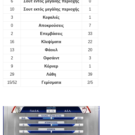
6
Σουτ εντός μεγάλης περιοχής
0
10
Σουτ εκτός μεγάλης περιοχής
1
3
Κεφαλιές
1
0
Αποκρούσεις
7
2
Επεμβάσεις
33
16
Κλεψίματα
22
13
Φάουλ
20
2
Οφσάιντ
3
9
Κόρνερ
1
29
Λάθη
39
15/52
Γεμίσματα
2/5