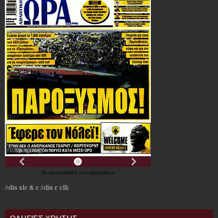
Τα
πρωτοσέλιδα
των
εφημερίδων
//dis slc & c
//dis r clk