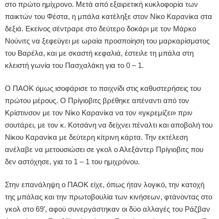
στο πρώτο ημίχρονο. Μετά από εξαιρετική κυκλοφορία των
παικτών του Φέστα, η μπάλα κατέληξε στον Νίκο Καρανίκα στα
δεξιά. Εκείνος σέντραρε στο δεύτερο δοκάρι με τον Μάρκο
Νούνιτς να ξεφεύγει με ωραία προσποίηση του μαρκαρίσματος
του Βαρέλα, και με σκαστή κεφαλιά, έστειλε τη μπάλα στη
κλειστή γωνία του Πασχαλάκη για το 0 – 1.
Ο ΠΑΟΚ όμως ισοφάρισε το παιχνίδι στις καθυστερήσεις του
πρώτου μέρους. Ο Πρίγιοβιτς βρέθηκε απέναντι από τον
Κρίστινσον με τον Νίκο Καρανίκα να τον «γκρεμίζει» πριν
σουτάρει, με τον κ. Κοτσάνη να δείχνει πέναλτι και αποβολή του
Νίκου Καρανίκα με δεύτερη κίτρινη κάρτα. Την εκτέλεση
ανέλαβε να μετουσιώσει σε γκολ ο Αλεξάντερ Πρίγιοβιτς που
δεν αστόχησε, για το 1 – 1 του ημιχρόνου.
Στην επανάληψη ο ΠΑΟΚ είχε, όπως ήταν λογικό, την κατοχή
της μπάλας και την πρωτοβουλία των κινήσεων, φτάνοντας στο
γκολ στο 69′, αφού συνεργάστηκαν οι δύο αλλαγές του Ράζβαν