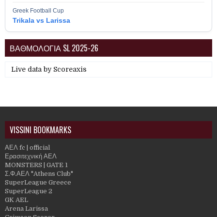
Greek Football Cup
Trikala vs Larissa
ΒΑΘΜΟΛΟΓΙΑ SL 2025-26
Live data by
Scoreaxis
VISSINI BOOKMARKS
ΑΕΛ fc | official
Ερασιτεχνική ΑΕΛ
MONSTERS | GATE 1
Σ.Φ.ΑΕΛ "Athens Club"
SuperLeague Greece
SuperLeague 2
GK AEL
Arena Larissa