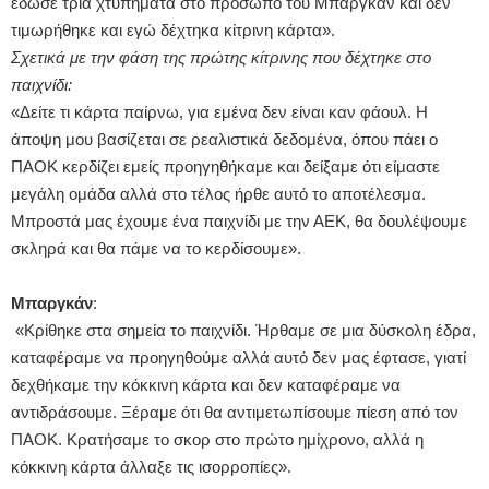
έδωσε τριά χτυπήματα στο πρόσωπο του Μπαργκάν και δεν
τιμωρήθηκε και εγώ δέχτηκα κίτρινη κάρτα».
Σχετικά με την φάση της πρώτης κίτρινης που δέχτηκε στο
παιχνίδι:
«Δείτε τι κάρτα παίρνω, για εμένα δεν είναι καν φάουλ. Η
άποψη μου βασίζεται σε ρεαλιστικά δεδομένα, όπου πάει ο
ΠΑΟΚ κερδίζει εμείς προηγηθήκαμε και δείξαμε ότι είμαστε
μεγάλη ομάδα αλλά στο τέλος ήρθε αυτό το αποτέλεσμα.
Μπροστά μας έχουμε ένα παιχνίδι με την ΑΕΚ, θα δουλέψουμε
σκληρά και θα πάμε να το κερδίσουμε».
Μπαργκάν
:
«Κρίθηκε στα σημεία το παιχνίδι. Ήρθαμε σε μια δύσκολη έδρα,
καταφέραμε να προηγηθούμε αλλά αυτό δεν μας έφτασε, γιατί
δεχθήκαμε την κόκκινη κάρτα και δεν καταφέραμε να
αντιδράσουμε. Ξέραμε ότι θα αντιμετωπίσουμε πίεση από τον
ΠΑΟΚ. Κρατήσαμε το σκορ στο
πρώτο ημίχρονο, αλλά η
κόκκινη κάρτα άλλαξε τις ισορροπίες».