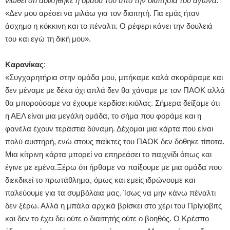
νιώθει ότι αδικήθηκε η ομάδα του από την διαιτησία του αγώνα:
«Δεν μου αρέσει να μιλάω για τον διαιτητή. Για εμάς ήταν
άσχημο η κόκκινη και το πέναλτι. Ο ρέφερι κάνει την δουλειά
του και εγώ τη δική μου».
Καρανίκας
:
«Συγχαρητήρια στην ομάδα μου, μπήκαμε καλά σκοράραμε και
δεν μέναμε με δέκα όχι απλά δεν θα χάναμε με τον ΠΑΟΚ αλλά
θα μπορούσαμε να έχουμε κερδίσει κιόλας.
Σήμερα δείξαμε ότι
η ΑΕΛ είναι μια μεγάλη ομάδα, το σήμα που φοράμε και η
φανέλα έχουν τεράστια δύναμη. Δέχομαι μια κάρτα που είναι
πολύ αυστηρή, ενώ στους παίκτες του ΠΑΟΚ δεν δόθηκε τίποτα.
Μια κίτρινη κάρτα μπορεί να επηρεάσει το παιχνίδι όπως και
έγινε με εμένα.
Ξέρω ότι ήρθαμε να παίξουμε με μια ομάδα που
διεκδικεί το πρωτάθλημα, όμως και εμείς ιδρώνουμε και
παλεύουμε για τα συμβόλαια μας.
Ίσως να μην κάνω πέναλτι
δεν ξέρω. Αλλά η μπάλα αρχικά βρίσκει στο χέρι του Πρίγιοβιτς
και δεν το έχει δει ούτε ο διαιτητής ούτε ο βοηθός. Ο Κρέσπο