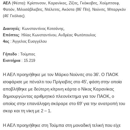
ΑΕΛ
(Φέστα): Κρίστινσον, Καρανίκας, Ζίζιτς, Γκόικοβιτς, Χούμπτσεφ,
Φατιόν, Μιλοσάβλιεβιτς, Ντέλετιτς, Ακόστα (86’ Πίτι), Νούνιτς, Μπαργκάν
(46’ Γκόλιας).
Διαιτητές
: Κωνσταντίνος Κοτσάνης,
Επόπτες
: Ηλίας Κωνσταντίνου, Ανδρέας Φωτόπουλος
4ος
: Άγγελος Ευαγγέλου
Γήπεδο
: Τούμπας
Εισιτήρια
: 15.219
Η ΑΕΛ προηγήθηκε με τον Μάρκο Νούνιτς στο 36′. Ο ΠΑΟΚ
ισοφάρισε με πέναλτι του Πρίγιοβιτς στο 45′, φάση στην οποία
αποβλήθηκε με δεύτερη κίτρινη κάρτα ο Νίκος Καρανίκας
δημιουργώντας αριθμητικό πλεονέκτημα για τον ΠΑΟΚ, ο
οποίος στην επανάληψη σκόραρε στο 69′ για την ανατροπή του
σκορ και τη νίκη με 2 – 1.
Η ΑΕΛ προηγήθηκε στη Τούμπα στη μοναδική τελική που είχε