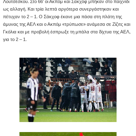
Λουτσέσκου. Στο 66′ οι Ακπόμ και Σακχόφ μπήκαν στο παιχνίδι
ως αλλαγή. Και τρία λεπτά αργότερα συνεργάστηκαν και
πέτυχαν το 2 – 1. Ο Σάκχοφ έκανε μια πάσα στη πλάτη της
άμυνας της ΑΕΛ και ο Ακπόμ «τρύπωσε» ανάμεσα σε Ζίζιτς και
Γκόλια και με προβολή έσπρωξε τη μπάλα στα δίχτυα της ΑΕΛ,
για το 2 – 1.