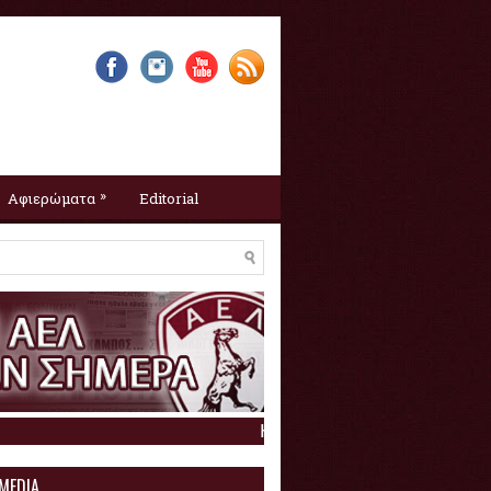
»
Αφιερώματα
Editorial
Η ΑΕΛ σαν σήμερα :
8 Αυγούστο
 MEDIA