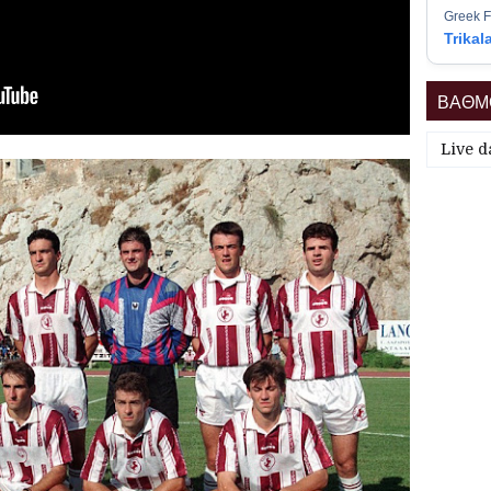
Greek F
Trikal
ΒΑΘΜΟ
Live d