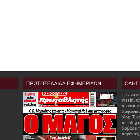
ΠΡΩΤΟΣΕΛΛΙΔΑ ΕΦΗΜΕΡΙΔΩΝ
ΟΔΗΓ
Πριν να κ
vissini.g
προσεκτικ
διαφωνίας
blog. Τυχ
του blog α
διαβάσει 
παρόντες 