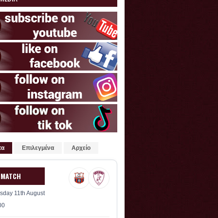
τα
Επιλεγμένα
Αρχείο
 MATCH
sday 11th August
00