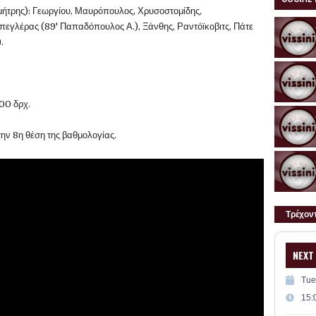
ήτρης): Γεωργίου, Μαυρόπουλος, Χρυσοστομίδης,
εγλέρας (89' Παπαδόπουλος Α.), Ξάνθης, Ραντόϊκοβιτς, Πάτε
).
000 δρχ.
την 8η θέση της βαθμολογίας.
Τρέχον
NEXT
Tue
15: