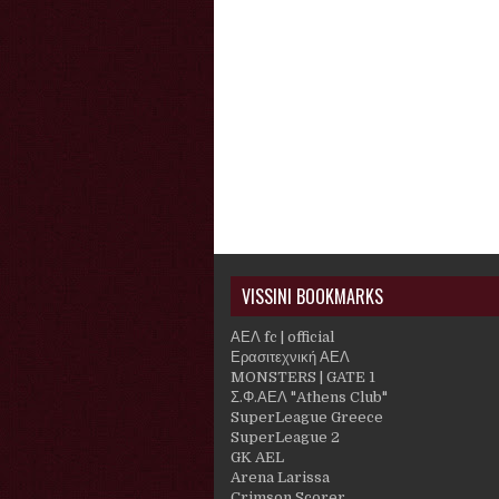
VISSINI BOOKMARKS
ΑΕΛ fc | official
Ερασιτεχνική ΑΕΛ
MONSTERS | GATE 1
Σ.Φ.ΑΕΛ "Athens Club"
SuperLeague Greece
SuperLeague 2
GK AEL
Arena Larissa
Crimson Scorer