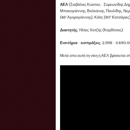
ΑΕΛ
(Σιαβάλας Κώστας - Συμεωνίδης Δημ
Μπακογιάννης, Βαλκάνης, Παυλίδης, Νεμπ
(46' Αγορογιάννης), Κόϊτς (80' Κατσάρας
Διαιτητής
: Ηλίας Χατζής (Καρδίτσας)
Εισιτήρια
-
εισπράξεις
: 2.998 - 3.690.
Μετά απο αυτή τη νίκη η ΑΕΛ βρίσκεται σ