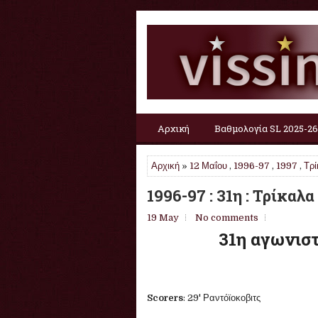
Αρχική
Βαθμολογία SL 2025-26
Αρχική
»
12 Μαΐου
,
1996-97
,
1997
,
Τρ
1996-97 : 31η : Τρίκαλα
19 May
No comments
31η αγωνιστ
Scorers
: 29' Ραντόϊοκοβιτς