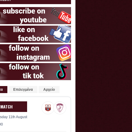
τα
Επιλεγμένα
Αρχείο
 MATCH
sday 11th August
00