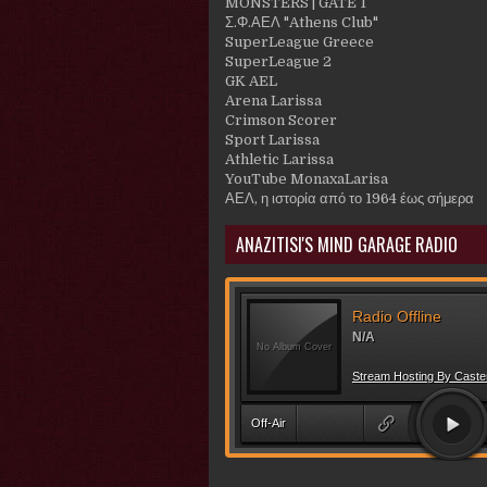
MONSTERS | GATE 1
Σ.Φ.ΑΕΛ "Athens Club"
SuperLeague Greece
SuperLeague 2
GK AEL
Arena Larissa
Crimson Scorer
Sport Larissa
Athletic Larissa
YouTube MonaxaLarisa
ΑΕΛ, η ιστορία από το 1964 έως σήμερα
ANAZITISI'S MIND GARAGE RADIO