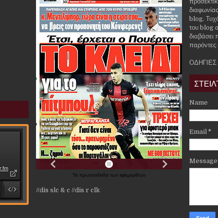
προσεκτικ
διαφωνίας
blog. Τυχ
του blog α
διαβάσει 
παρόντες 
ΟΔΗΓΙΕΣ
ΣΤΕΙΛ
Name
Email
*
Messag
Τα
πρωτοσέλιδα
των
εφημερίδων
//dis slc & c
//dis r clk