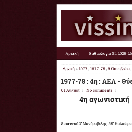
Αρχική
Βαθμολογία SL 2025-26
Αρχική
»
1977
,
1977-78
,
9 Οκτωβρίου
1977-78 : 4η : ΑΕΛ - Θ
01 August
No comments
4η αγωνιστική 
Scorers
:12' Μανδραβέλης, 58' Βαλαώρ