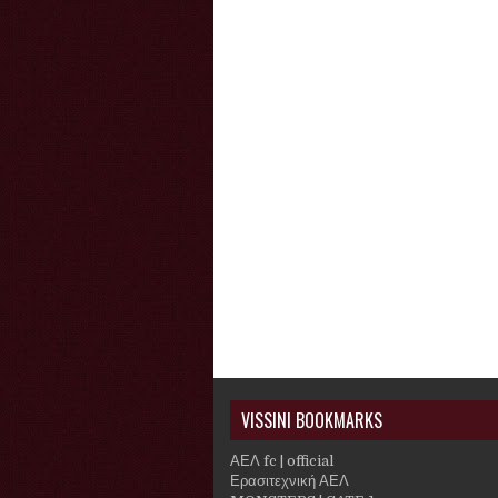
VISSINI BOOKMARKS
ΑΕΛ fc | official
Ερασιτεχνική ΑΕΛ