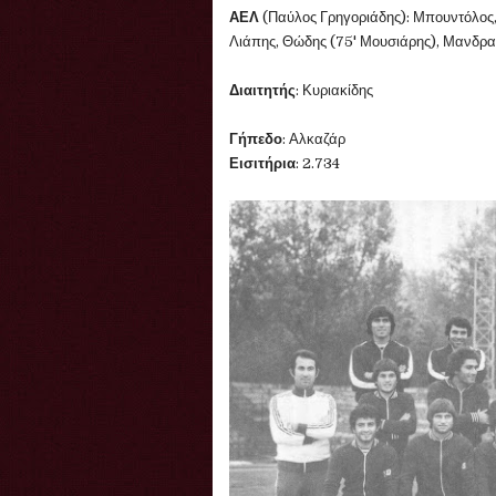
ΑΕΛ
(Παύλος Γρηγοριάδης): Μπουντόλος
Λιάπης, Θώδης (75' Μουσιάρης), Μανδρα
Διαιτητής
: Κυριακίδης
Γήπεδο
: Αλκαζάρ
Εισιτήρια
: 2.734