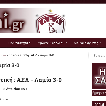
»
»
»
Πρωτάθλημα
Αγώνες Κυπέλλου
Διεθνείς αγώνες
αμία
» 1976-77 : 27η : ΑΕΛ - Λαμία 3-0
αμία 3-0
τική : ΑΕΛ - Λαμία 3-0
3 Απριλίου 1977
υλίτσιος
SOCIAL