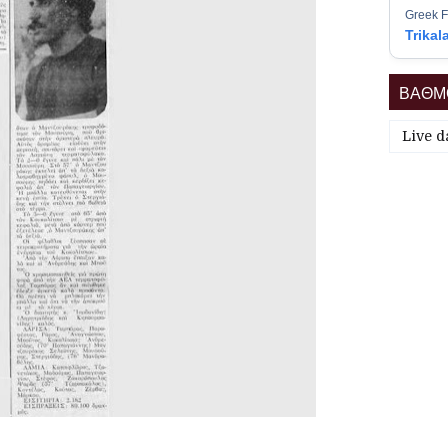
Greek F
Trikal
ΒΑΘΜΟ
Live d