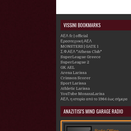
VISSINI BOOKMARKS
ΑΕΛ fc | official
Ερασιτεχνική ΑΕΛ
MONSTERS | GATE 1
Σ.Φ.ΑΕΛ "Athens Club"
SuperLeague Greece
SuperLeague 2
GK AEL
Arena Larissa
Crimson Scorer
Sport Larissa
Athletic Larissa
YouTube MonaxaLarisa
ΑΕΛ, η ιστορία από το 1964 έως σήμερα
ANAZITISI'S MIND GARAGE RADIO