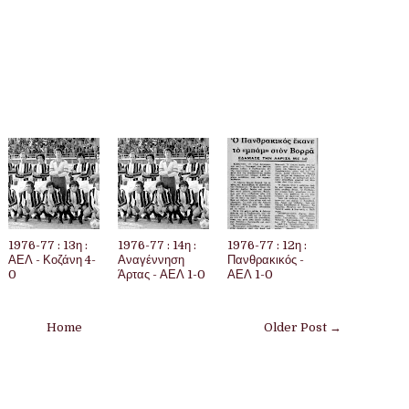
1976-77 : 13η :
1976-77 : 14η :
1976-77 : 12η :
ΑΕΛ - Κοζάνη 4-
Αναγέννηση
Πανθρακικός -
0
Άρτας - ΑΕΛ 1-0
ΑΕΛ 1-0
Home
Older Post →