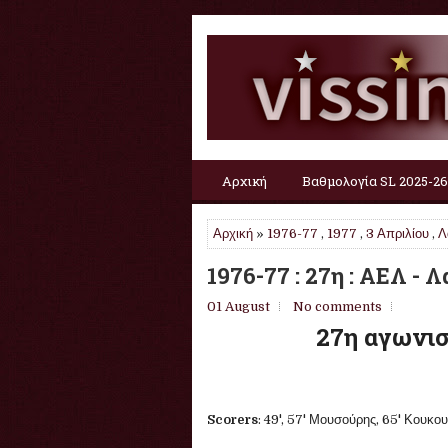
Αρχική
Βαθμολογία SL 2025-26
Αρχική
»
1976-77
,
1977
,
3 Απριλίου
,
Λ
1976-77 : 27η : ΑΕΛ - Λ
01 August
No comments
27η αγωνισ
Scorers
: 49', 57' Μουσούρης, 65' Κουκο