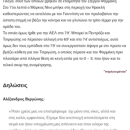
Πλέγα, σουτ των οποίων βρήκαν σε ετοιμότητα τον Στέργιο Φαρμάκη.
Στο 75ο λεπτό ο Μάρκος Νίνο μπήκε στη περιοχή του Ηρακλή
καθυστερώντας να εκτελέσει με τον Γιαννίτση να τον προλαβαίνει την
ύστατη στιγμή να βάζει την κόντρα και να γλυτώνει το τρίτο τέρμα για την
ομάδα του.
Το οποίο όμως ήρθε για την ΑΕΛ στο 79′. Μπορεί οι Πεντρόζο και
Τσιριγώτης να πέρασαν αλλαγή στο 69′ και στο 74′ αντιστοίχως, αυτό
όμως δεν τους εμπόδισε στο 79′ να συνεργαστούν άψογα με οτν πρώτο να
βγάζει κάθετη για τον Τσιριγώτη, ο οποίος πέρασε και τον Φαρμάκη πριν
πλασάρει από πλάγια θέση σε κενή εστία για το 0 – 3, που ήταν και το
τελικό σκορ της αναμέτρησης.
"πηγή κειμένου"
Δηλώσεις
Αλέξανδρος Βεργώνης:
«Ήταν χρέος μας να επιστρέψουμε όχι μόνο στις νίκες, αλλά και
στις καλές εμφανίσεις. Είχαμε δύο ανεπιτυχή αποτελέσματα στη
σειρά και ήταν υποχρέωση μας απέναντι και στον κόσμο της