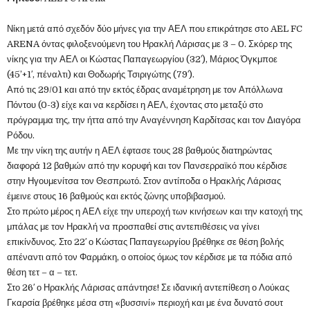
Νίκη μετά από σχεδόν δύο μήνες για την ΑΕΛ που επικράτησε στο AEL FC
ARENA όντας φιλοξενούμενη του Ηρακλή Λάρισας με 3 – 0. Σκόρερ της
νίκης για την ΑΕΛ οι Κώστας Παπαγεωργίου (32′), Μάριος Όγκμποε
(45’+1′, πέναλτι) και Θοδωρής Τσιριγώτης (79′).
Από τις 29/01 και από την εκτός έδρας αναμέτρηση με τον Απόλλωνα
Πόντου (0-3) είχε και να κερδίσει η ΑΕΛ, έχοντας στο μεταξύ στο
πρόγραμμα της, την ήττα από την Αναγέννηση Καρδίτσας και τον Διαγόρα
Ρόδου.
Με την νίκη της αυτήν η ΑΕΛ έφτασε τους 28 βαθμούς διατηρώντας
διαφορά 12 βαθμών από την κορυφή και τον Πανσερραϊκό που κέρδισε
στην Ηγουμενίτσα τον Θεσπρωτό. Στον αντίποδα ο Ηρακλής Λάρισας
έμεινε στους 16 βαθμούς και εκτός ζώνης υποβιβασμού.
Στο πρώτο μέρος η ΑΕΛ είχε την υπεροχή των κινήσεων και την κατοχή της
μπάλας με τον Ηρακλή να προσπαθεί στις αντεπιθέσεις να γίνει
επικίνδυνος. Στο 22′ ο Κώστας Παπαγεωργίου βρέθηκε σε θέση βολής
απέναντι από τον Φαρμάκη, ο οποίος όμως τον κέρδισε με τα πόδια από
θέση τετ – α – τετ.
Στο 26′ ο Ηρακλής Λάρισας απάντησε! Σε ιδανική αντεπίθεση ο Λούκας
Γκαρσία βρέθηκε μέσα στη «βυσσινί» περιοχή και με ένα δυνατό σουτ