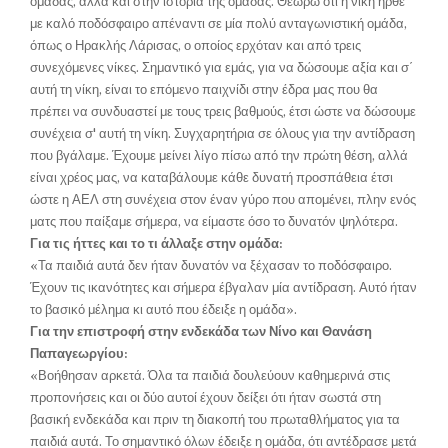
ομάδας, αλλά και στην ιστορία της ομάδας. Θεωρώ ότι η νίκη ήρθε
με καλό ποδόσφαιρο απέναντι σε μία πολύ ανταγωνιστική ομάδα,
όπως ο Ηρακλής Λάρισας, ο οποίος ερχόταν και από τρεις
συνεχόμενες νίκες. Σημαντικό για εμάς, για να δώσουμε αξία και σ΄
αυτή τη νίκη, είναι το επόμενο παιχνίδι στην έδρα μας που θα
πρέπει να συνδυαστεί με τους τρεις βαθμούς, έτσι ώστε να δώσουμε
συνέχεια σ' αυτή τη νίκη. Συγχαρητήρια σε όλους για την αντίδραση
που βγάλαμε. Έχουμε μείνει λίγο πίσω από την πρώτη θέση, αλλά
είναι χρέος μας, να καταβάλουμε κάθε δυνατή προσπάθεια έτσι
ώστε η ΑΕΛ στη συνέχεια στον έναν γύρο που απομένει, πλην ενός
ματς που παίξαμε σήμερα, να είμαστε όσο το δυνατόν ψηλότερα.
Για τις ήττες και το τι άλλαξε στην ομάδα:
«Τα παιδιά αυτά δεν ήταν δυνατόν να ξέχασαν το ποδόσφαιρο.
Έχουν τις ικανότητες και σήμερα έβγαλαν μία αντίδραση. Αυτό ήταν
το βασικό μέλημα κι αυτό που έδειξε η ομάδα».
Για την επιστροφή στην ενδεκάδα των Νίνο και Θανάση
Παπαγεωργίου:
«Βοήθησαν αρκετά. Όλα τα παιδιά δουλεύουν καθημερινά στις
προπονήσεις και οι δύο αυτοί έχουν δείξει ότι ήταν σωστά στη
βασική ενδεκάδα και πριν τη διακοπή του πρωταθλήματος για τα
παιδιά αυτά. Το σημαντικό όλων έδειξε η ομάδα, ότι αντέδρασε μετά