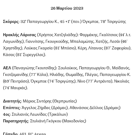
26 Μαρτίου 2023
Σκόρερς
: 32' Παπαγεωργίου Κ., 45 +1' (πεν.) Όγκμποε, 78' Τσιριγώτης
Ηρακλής Λάρισας
(Χρήστος Χατζηλιάδης): Φαρμάκης, Γκαλίτσιος (44′ λ.τ.
Λαγωνίδης), Γιαννίτσης, Γκουγκούδης, Μπαλαμώτης, Χατζής, Λεσάι (46′
Χρηστίδης), Λούκας Γκαρσία (81′ Μπόσιο), Κέρη, Λίταινας (87′ Ζαφειρίου),
Κάσας (81′ Συρεγγέλας).
ΑΕΛ
(Παναγιώτης Γκουτσίδης): Σουλούκος, Παπαγεωργίου Θ., Μαϊδανός,
Γκοτζαμανίδης (77′ Κόλα), Ηλιάδης, Θωμαΐδης, Πλέγας, Παπαγεωργίου Κ.
(69′ Πεντρόσο), Όγκμποε (74′ Τσιριγώτης), Νίνο (77′ Αντράντα), Νικολιάς
(74′ Μαυριάς).
Διαιτητής
: Μάριος Σιντόρης (Θερπρωτίας)
Επόπτες
: Άγγελος Ζήρδας (Δράμας), Αθανάσιος Δέλλιος (Δράμας)
4ος
: Στυλιανός Λεωνίδας (Τρικάλων)
Παρατηρητής
: Στυλιάνή Γκόγκου (Μακεδονίας)
Γήπεδο
: AEL FC Arena