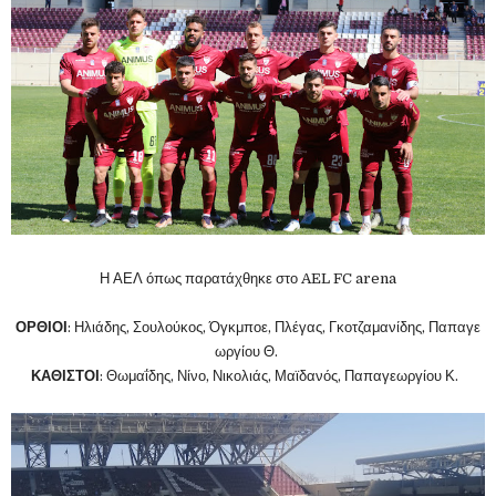
Η ΑΕΛ όπως παρατάχθηκε στο AEL FC arena
ΟΡΘΙΟΙ
:
Ηλιάδης,
Σουλούκος,
Όγκμποε,
Πλέγας,
Γκοτζαμανίδης,
Παπαγε
ωργίου Θ.
ΚΑΘΙΣΤΟΙ
: Θωμαΐδης,
Νίνο,
Νικολιάς,
Μαϊδανός,
Παπαγεωργίου Κ.