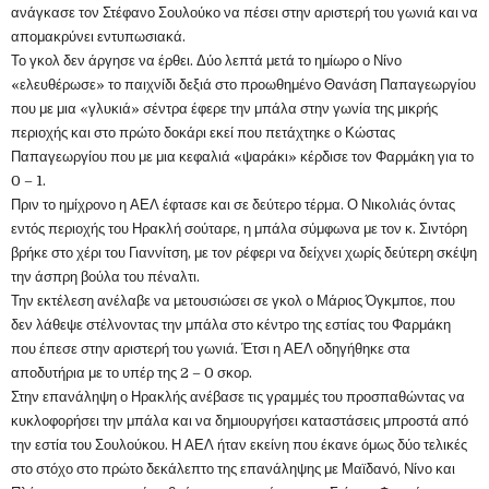
ανάγκασε τον Στέφανο Σουλούκο να πέσει στην αριστερή του γωνιά και να
απομακρύνει εντυπωσιακά.
Το γκολ δεν άργησε να έρθει. Δύο λεπτά μετά το ημίωρο ο Νίνο
«ελευθέρωσε» το παιχνίδι δεξιά στο προωθημένο Θανάση Παπαγεωργίου
που με μια «γλυκιά» σέντρα έφερε την μπάλα στην γωνία της μικρής
περιοχής και στο πρώτο δοκάρι εκεί που πετάχτηκε ο Κώστας
Παπαγεωργίου που με μια κεφαλιά «ψαράκι» κέρδισε τον Φαρμάκη για το
0 – 1.
Πριν το ημίχρονο η ΑΕΛ έφτασε και σε δεύτερο τέρμα. Ο Νικολιάς όντας
εντός περιοχής του Ηρακλή σούταρε, η μπάλα σύμφωνα με τον κ. Σιντόρη
βρήκε στο χέρι του Γιαννίτση, με τον ρέφερι να δείχνει χωρίς δεύτερη σκέψη
την άσπρη βούλα του πέναλτι.
Την εκτέλεση ανέλαβε να μετουσιώσει σε γκολ ο Μάριος Όγκμποε, που
δεν λάθεψε στέλνοντας την μπάλα στο κέντρο της εστίας του Φαρμάκη
που έπεσε στην αριστερή του γωνιά. Έτσι η ΑΕΛ οδηγήθηκε στα
αποδυτήρια με το υπέρ της 2 – 0 σκορ.
Στην επανάληψη ο Ηρακλής ανέβασε τις γραμμές του προσπαθώντας να
κυκλοφορήσει την μπάλα και να δημιουργήσει καταστάσεις μπροστά από
την εστία του Σουλούκου. Η ΑΕΛ ήταν εκείνη που έκανε όμως δύο τελικές
στο στόχο στο πρώτο δεκάλεπτο της επανάληψης με Μαϊδανό, Νίνο και