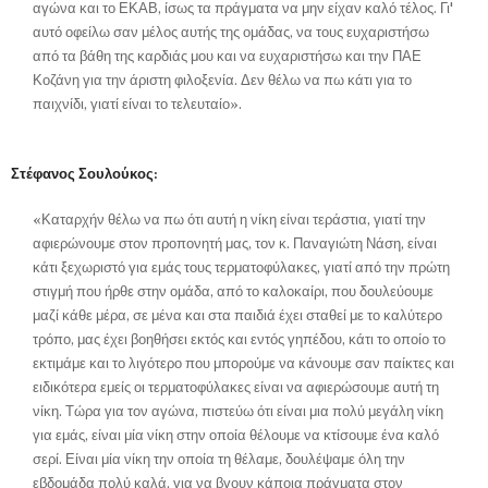
αγώνα και το ΕΚΑΒ, ίσως τα πράγματα να μην είχαν καλό τέλος. Γι'
αυτό οφείλω σαν μέλος αυτής της ομάδας, να τους ευχαριστήσω
από τα βάθη της καρδιάς μου και να ευχαριστήσω και την ΠΑΕ
Κοζάνη για την άριστη φιλοξενία. Δεν θέλω να πω κάτι για το
παιχνίδι, γιατί είναι το τελευταίο».
Στέφανος Σουλούκος:
«Καταρχήν θέλω να πω ότι αυτή η νίκη είναι τεράστια, γιατί την
αφιερώνουμε στον προπονητή μας, τον κ. Παναγιώτη Νάση, είναι
κάτι ξεχωριστό για εμάς τους τερματοφύλακες, γιατί από την πρώτη
στιγμή που ήρθε στην ομάδα, από το καλοκαίρι, που δουλεύουμε
μαζί κάθε μέρα, σε μένα και στα παιδιά έχει σταθεί με το καλύτερο
τρόπο, μας έχει βοηθήσει εκτός και εντός γηπέδου, κάτι το οποίο το
εκτιμάμε και το λιγότερο που μπορούμε να κάνουμε σαν παίκτες και
ειδικότερα εμείς οι τερματοφύλακες είναι να αφιερώσουμε αυτή τη
νίκη. Τώρα για τον αγώνα, πιστεύω ότι είναι μια πολύ μεγάλη νίκη
για εμάς, είναι μία νίκη στην οποία θέλουμε να κτίσουμε ένα καλό
σερί. Είναι μία νίκη την οποία τη θέλαμε, δουλέψαμε όλη την
εβδομάδα πολύ καλά, για να βγουν κάποια πράγματα στον