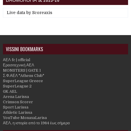
Live data by
Scoreaxis
VISSINI BOOKMARKS
ΑΕΛ fc | official
Ερασιτεχνική ΑΕΛ
MONSTERS | GATE 1
Σ.Φ.ΑΕΛ "Athens Club"
SuperLeague Greece
SuperLeague 2
GK AEL
Arena Larissa
Crimson Scorer
Sport Larissa
Athletic Larissa
YouTube MonaxaLarisa
ΑΕΛ, η ιστορία από το 1964 έως σήμερα