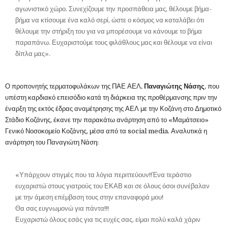
αγωνιστικό χώρο. Συνεχίζουμε την προσπάθεια μας, θέλουμε βήμα-
βήμα να κτίσουμε ένα καλό σερί, ώστε ο κόσμος να καταλάβει ότι
θέλουμε την στήριξη του για να μπορέσουμε να κάνουμε το βήμα
παραπάνω. Ευχαριστούμε τους φιλάθλους μας και θέλουμε να είναι
δίπλα μας».
Ο προπονητής τερματοφυλάκων της ΠΑΕ ΑΕΛ,
Παναγιώτης Νάσης
, που
υπέστη καρδιακό επεισόδιο κατά τη διάρκεια της προθέρμανσης πριν την
έναρξη της εκτός έδρας αναμέτρησης της ΑΕΛ με την Κοζάνη στο Δημοτικό
Στάδιο Κοζάνης, έκανε την παρακάτω ανάρτηση από το «Μαμάτσειο»
Γενικό Νοσοκομείο Κοζάνης, μέσα από τα social media. Αναλυτικά η
ανάρτηση του Παναγιώτη Νάση:
«Υπάρχουν στιγμές που τα λόγια περιττεύουν!!Ένα τεράστιο
ευχαριστώ στους γιατρούς του ΕΚΑΒ και σε όλους όσοι συνέβαλαν
με την άμεση επέμβαση τους στην επαναφορά μου!
Θα σας ευγνωμονώ για πάντα!!!
Ευχαριστώ όλους εσάς για τις ευχές σας, είμαι πολύ καλά χάριν