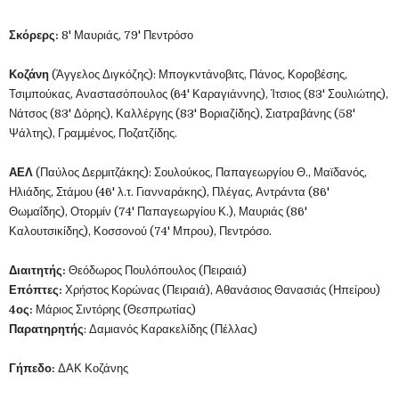
Σκόρερς:
8' Μαυριάς, 79' Πεντρόσο
Κοζάνη
(Άγγελος Διγκόζης): Μπογκντάνοβιτς, Πάνος, Κοροβέσης,
Τσιμπούκας, Αναστασόπουλος (64' Καραγιάννης), Ίτσιος (83' Σουλιώτης),
Νάτσος (83' Δόρης), Καλλέργης (83' Βοριαζίδης), Σιατραβάνης (58'
Ψάλτης), Γραμμένος, Ποζατζίδης.
ΑΕΛ
(Παύλος Δερμιτζάκης): Σουλούκος, Παπαγεωργίου Θ., Μαϊδανός,
Ηλιάδης, Στάμου (46' λ.τ. Γιανναράκης), Πλέγας, Αντράντα (86'
Θωμαΐδης), Οτορμίν (74' Παπαγεωργίου Κ.), Μαυριάς (86'
Καλουτσικίδης), Κοσσονού (74' Μπρου), Πεντρόσο.
Διαιτητής:
Θεόδωρος Πουλόπουλος (Πειραιά)
Επόπτες:
Χρήστος Κορώνας (Πειραιά), Αθανάσιος Θανασιάς (Ηπείρου)
4ος:
Μάριος Σιντόρης (Θεσπρωτίας)
Παρατηρητής
: Δαμιανός Καρακελίδης (Πέλλας)
Γήπεδο:
ΔΑΚ Κοζάνης