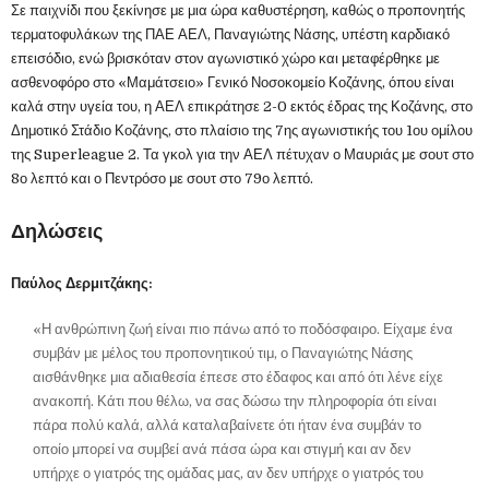
Σε παιχνίδι που ξεκίνησε με μια ώρα καθυστέρηση, καθώς ο προπονητής
τερματοφυλάκων της ΠΑΕ ΑΕΛ, Παναγιώτης Νάσης, υπέστη καρδιακό
επεισόδιο, ενώ βρισκόταν στον αγωνιστικό χώρο και μεταφέρθηκε με
ασθενοφόρο στο «Μαμάτσειο» Γενικό Νοσοκομείο Κοζάνης, όπου είναι
καλά στην υγεία του, η ΑΕΛ επικράτησε 2-0 εκτός έδρας της Κοζάνης, στο
Δημοτικό Στάδιο Κοζάνης, στο πλαίσιο της 7ης αγωνιστικής του 1ου ομίλου
της Superleague 2. Τα γκολ για την ΑΕΛ πέτυχαν ο Μαυριάς με σουτ στο
8ο λεπτό και ο Πεντρόσο με σουτ στο 79ο λεπτό.
Δηλώσεις
Παύλος Δερμιτζάκης:
«Η ανθρώπινη ζωή είναι πιο πάνω από το ποδόσφαιρο. Είχαμε ένα
συμβάν με μέλος του προπονητικού τιμ, ο Παναγιώτης Νάσης
αισθάνθηκε μια αδιαθεσία έπεσε στο έδαφος και από ότι λένε είχε
ανακοπή. Κάτι που θέλω, να σας δώσω την πληροφορία ότι είναι
πάρα πολύ καλά, αλλά καταλαβαίνετε ότι ήταν ένα συμβάν το
οποίο μπορεί να συμβεί ανά πάσα ώρα και στιγμή και αν δεν
υπήρχε ο γιατρός της ομάδας μας, αν δεν υπήρχε ο γιατρός του