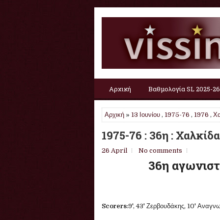
Αρχική
Βαθμολογία SL 2025-26
Αρχική
»
13 Ιουνίου
,
1975-76
,
1976
,
Χα
1975-76 : 36η : Χαλκίδ
26 April
No comments
36η αγωνιστ
Scorers
:9', 43' Ζερβουδάκης, 10' Αναγ