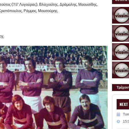
πούτος (75' Λυγούρας), Βλαχούλης, Δράμαλης, Μαουσίδης,
 Χριστόπουλος, Ράμμος, Μουσούρης.
ρχ.
Τρέχον
NEXT
Tue
15: