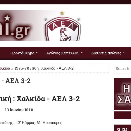
»
»
»
Πρωτάθλημα
Αγώνες Κυπέλλου
Διεθνείς αγώνες
λκίδα
» 1975-76 : 36η : Χαλκίδα - ΑΕΛ 3-2
α - ΑΕΛ 3-2
ική : Χαλκίδα - ΑΕΛ 3-2
13 Ιουνίου 1976
νωστάκης - 42' Ράμμος, 61' Μουσούρης
SOCIAL