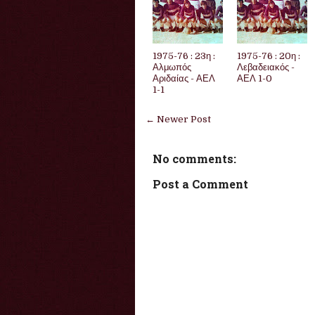
1975-76 : 23η :
1975-76 : 20η :
Αλμωπός
Λεβαδειακός -
Αριδαίας - ΑΕΛ
ΑΕΛ 1-0
1-1
← Newer Post
No comments:
Post a Comment