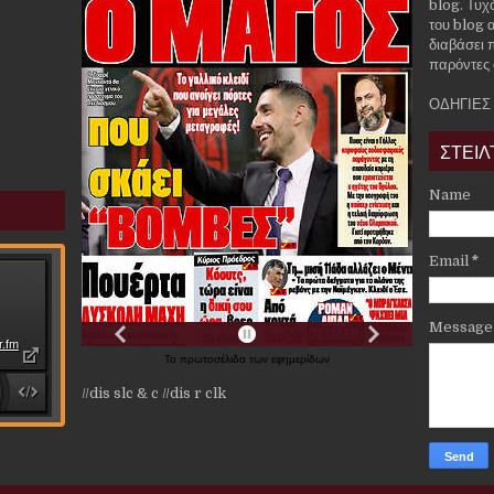
blog. Τυχ
του blog α
διαβάσει 
παρόντες 
ΟΔΗΓΙΕΣ
ΣΤΕΙΛ
Name
Email
*
Messag
Τα
πρωτοσέλιδα
των
εφημερίδων
//dis slc & c
//dis r clk