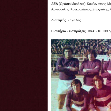
ΑΕΛ
(Οράσιο Μοράλες): Κουβεντάρης, Μ
Αργυρούλης, Κουκουλίτσιος, Στεργιάδης,
Διαιτητής
: Ζαχείλας
Εισιτήρια - εισπράξεις:
1050 - 31.180 δ