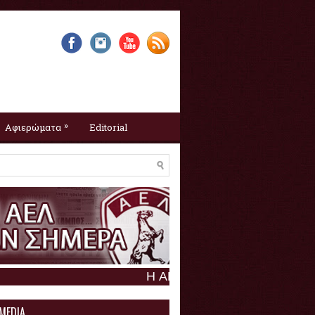
»
Αφιερώματα
Editorial
Η ΑΕΛ σαν σήμερα :
8 Αυγούστου
 MEDIA