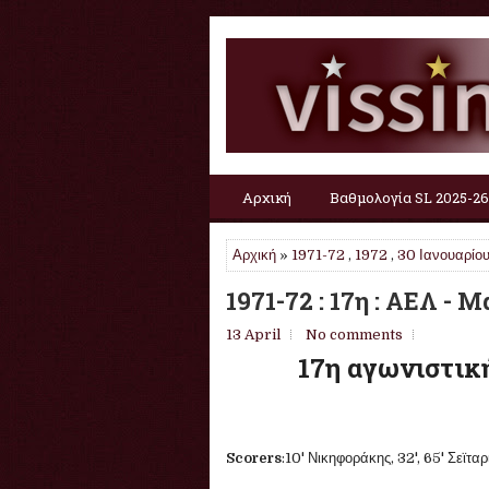
Αρχική
Βαθμολογία SL 2025-26
Αρχική
»
1971-72
,
1972
,
30 Ιανουαρίο
1971-72 : 17η : ΑΕΛ - 
13 April
No comments
17η αγωνιστικ
Scorers
:10' Νικηφοράκης, 32', 65' Σεϊτα