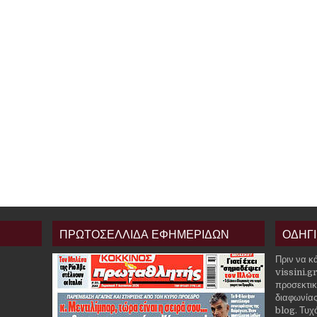
ΠΡΩΤΟΣΕΛΛΙΔΑ ΕΦΗΜΕΡΙΔΩΝ
ΟΔΗΓ
Πριν να κ
vissini.g
προσεκτικ
διαφωνίας
blog. Τυχ