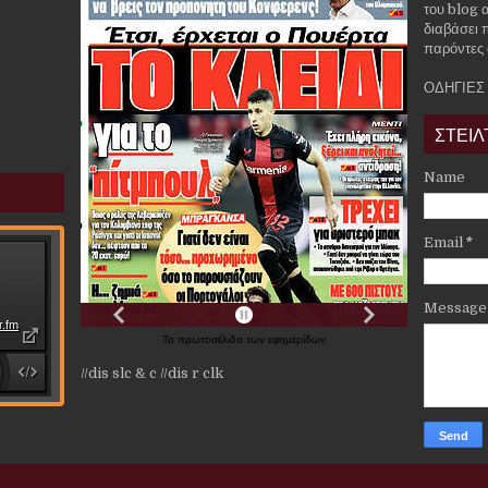
του blog α
διαβάσει 
παρόντες 
ΟΔΗΓΙΕΣ
ΣΤΕΙΛ
Name
Email
*
Messag
Τα
πρωτοσέλιδα
των
εφημερίδων
//dis slc & c
//dis r clk