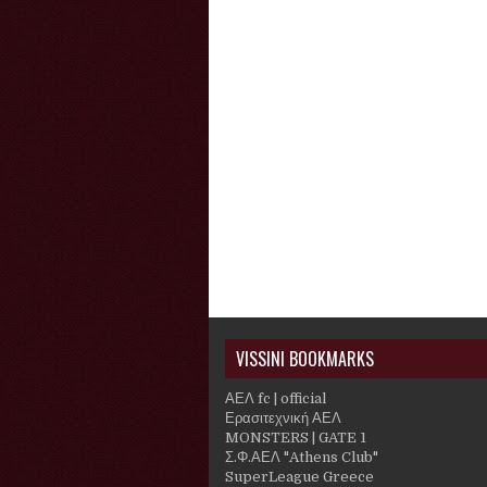
VISSINI BOOKMARKS
ΑΕΛ fc | official
Ερασιτεχνική ΑΕΛ
MONSTERS | GATE 1
Σ.Φ.ΑΕΛ "Athens Club"
SuperLeague Greece