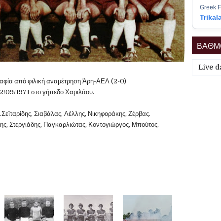
Greek F
Trikal
ΒΑΘΜΟ
Live d
αφία από φιλική αναμέτρηση Άρη-ΑΕΛ (2-0)
2/09/1971 στο γήπεδο Χαριλάου.
.Σεϊταρίδης, Σιαβάλας, Λέλλης, Νικηφοράκης, Ζέρβας.
δης, Στεργιάδης, Παγκαρλιώτας, Κοντογιώργος, Μπούτος.