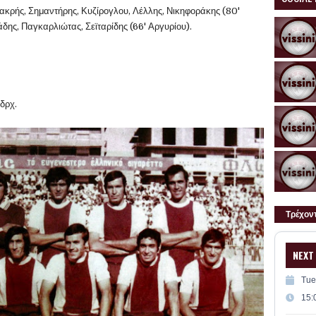
ακρής, Σημαντήρης, Κυζίρογλου, Λέλλης, Νικηφοράκης (80'
άδης, Παγκαρλιώτας, Σεϊταρίδης (66' Αργυρίου).
 δρχ.
Τρέχον
NEXT
Tue
15: