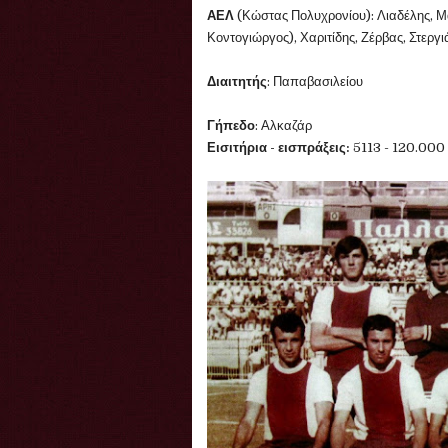
ΑΕΛ
(Κώστας Πολυχρονίου): Λιαδέλης, Μ
Κοντογιώργος), Χαριτίδης, Ζέρβας, Στεργι
Διαιτητής
: Παπαβασιλείου
Γήπεδο
: Αλκαζάρ
Εισιτήρια - εισπράξεις:
5113 - 120.000