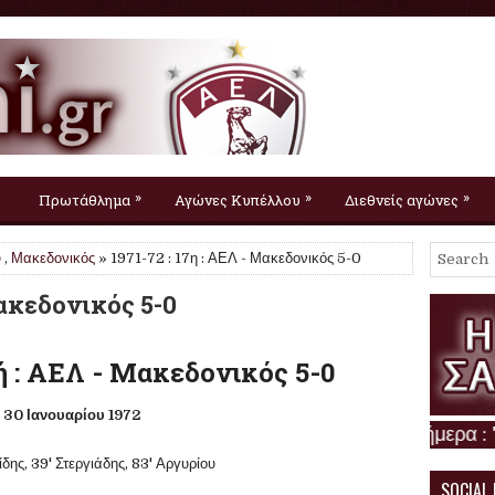
»
»
»
Πρωτάθλημα
Αγώνες Κυπέλλου
Διεθνείς αγώνες
υ
,
Μακεδονικός
» 1971-72 : 17η : ΑΕΛ - Μακεδονικός 5-0
Μακεδονικός 5-0
ή : ΑΕΛ - Μακεδονικός 5-0
30
Ιανουαρίου
1972
ρίδης, 39' Στεργιάδης, 83' Αργυρίου
SOCIAL