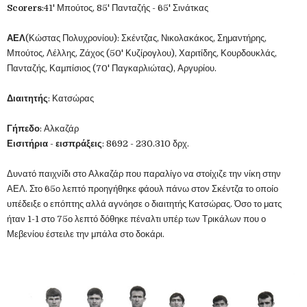
Scorers
:41' Μπούτος, 85' Πανταζής - 65' Σινάτκας
ΑΕΛ
(Κώστας Πολυχρονίου): Σκέντζας, Νικολακάκος, Σημαντήρης,
Μπούτος, Λέλλης, Ζάχος (50' Κυζίρογλου), Χαριτίδης, Κουρδουκλάς,
Πανταζής, Καμπίσιος (70' Παγκαρλιώτας), Αργυρίου.
Διαιτητής
: Κατσώρας
Γήπεδο
: Αλκαζάρ
Εισιτήρια
-
εισπράξεις
: 8692 - 230.310 δρχ.
Δυνατό παιχνίδι στο Αλκαζάρ που παραλίγο να στοίχιζε την νίκη στην
ΑΕΛ. Στο 65ο λεπτό προηγήθηκε φάουλ πάνω στον Σκέντζα το οποίο
υπέδειξε ο επόπτης αλλά αγνόησε ο διαιτητής Κατσώρας. Όσο το ματς
ήταν 1-1 στο 75ο λεπτό δόθηκε πέναλτι υπέρ των Τρικάλων που ο
Μεβενίου έστειλε την μπάλα στο δοκάρι.