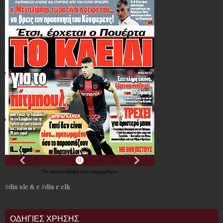
Τα
πρωτοσέλιδα
των
εφημερίδων
//dis slc & c
//dis r clk
ΟΔΗΓΙΕΣ ΧΡΗΣΗΣ