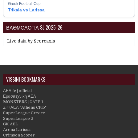
Greek Football Cup
Trikala vs Larissa
ΒΑΘΜΟΛΟΓΙΑ SL 2025-26
Live data by
Scoreaxis
VISSINI BOOKMARKS
ΑΕΛ fc | official
Ερασιτεχνική ΑΕΛ
MONSTERS | GATE 1
Σ.Φ.ΑΕΛ "Athens Club"
SuperLeague Greece
SuperLeague 2
GK AEL
Arena Larissa
Crimson Scorer