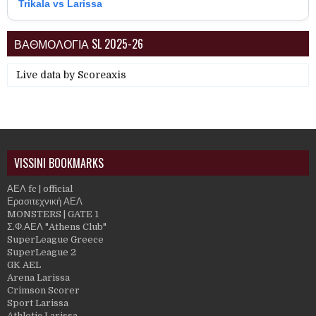
Trikala vs Larissa
ΒΑΘΜΟΛΟΓΙΑ SL 2025-26
Live data by
Scoreaxis
VISSINI BOOKMARKS
ΑΕΛ fc | official
Ερασιτεχνική ΑΕΛ
MONSTERS | GATE 1
Σ.Φ.ΑΕΛ "Athens Club"
SuperLeague Greece
SuperLeague 2
GK AEL
Arena Larissa
Crimson Scorer
Sport Larissa
Athletic Larissa