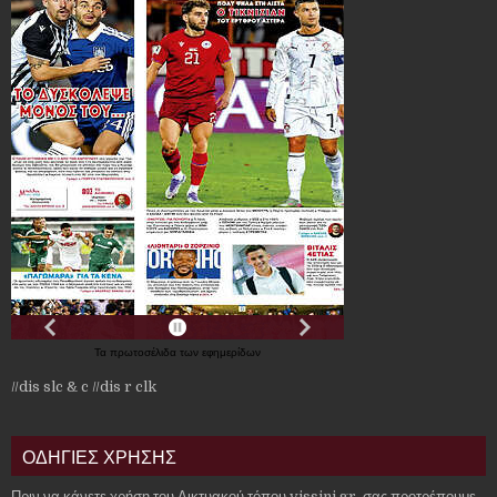
Τα
πρωτοσέλιδα
των
εφημερίδων
//dis slc & c
//dis r clk
ΟΔΗΓΙΕΣ ΧΡΗΣΗΣ
Πριν να κάνετε χρήση του Δικτυακού τόπου vissini.gr, σας προτρέπουμε