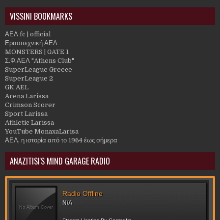
VISSINI BOOKMARKS
ΑΕΛ fc | official
Ερασιτεχνική ΑΕΛ
MONSTERS | GATE 1
Σ.Φ.ΑΕΛ "Athens Club"
SuperLeague Greece
SuperLeague 2
GK AEL
Arena Larissa
Crimson Scorer
Sport Larissa
Athletic Larissa
YouTube MonaxaLarisa
ΑΕΛ, η ιστορία από το 1964 έως σήμερα
ANAZITISI'S MIND GARAGE RADIO