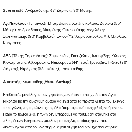
Scorers
:36' Ανδρεαδάκης, 47' Ζαρίνσκι, 80' Μάρης
Αγ. Νικόλαος
(Γ. Τσινός): Μπαρτζώκας, Χατζηνικολάου, Ζαρίσκι (55'
Μάρης), Ανδρεαδάκης, Μακράκης, Οικονομάκης, Αγγελάκης,
Σεληνιωτάκης (80' Καρβελάς), Εντού (72' Χαριανόπουλος Μ.), Μπόλιας,
Κυργιάκος.
ΑΕΛ
(Τάκης Παραφέστας): Συμεωνίδης, Γκουζιώτης, Ιωσηφίδης, Κώτσιος,
Κισκαμπάνης, Αβραμούλης, Ντικουμάνα (44' Τέας), Ιβάνοβιτς, Ρίζνιτς (76'
Ζιάγκας), Ντράγκας (63' Γκέκας), Τσακμακίδης.
Διαιτητής
: Κεμπαρίδης (Θεσσαλονίκης)
Επιθετικός μονόλογος των γηπεδουχων ήταν το παιχνίδι στον Αγιο
Νικόλαο με την ομώνυμη ομάδα να έχει απο τα πρώτα λεπτά τον έλεγχο
του αγώνα, περιορίζοντας σε ρόλο "κομπάρσου" τους φιλοξενούμενους.
Παρά το τελικό 3-0, η τύχη δεν μπορούμε να πούμε ότι στάθηκε στο
πλευρά των Κρητικών... μάλλον με τους Λαρισαίους ήταν, που
διασώθηκαν από τον διασυρμό, αφού οι γηπεδούχοι έχασαν σωρεία