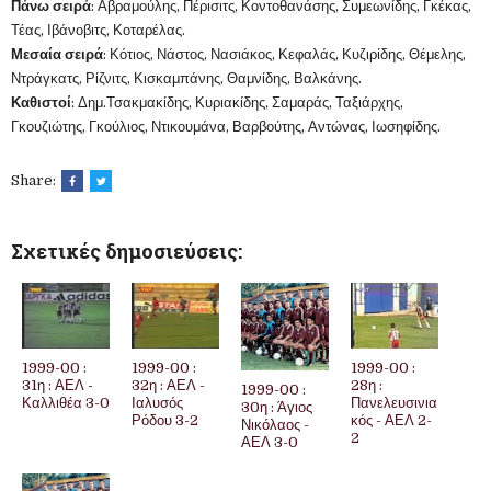
Πάνω σειρά
: Αβραμούλης, Πέρισιτς, Κοντοθανάσης, Συμεωνίδης, Γκέκας,
Τέας, Ιβάνοβιτς, Κοταρέλας.
Μεσαία σειρά
: Κότιος, Νάστος, Νασιάκος, Κεφαλάς, Κυζιρίδης, Θέμελης,
Ντράγκατς, Ρίζνιτς, Κισκαμπάνης, Θαμνίδης, Βαλκάνης.
Καθιστοί
: Δημ.Τσακμακίδης, Κυριακίδης, Σαμαράς, Ταξιάρχης,
Γκουζιώτης, Γκούλιος, Ντικουμάνα, Βαρβούτης, Αντώνας, Ιωσηφίδης.
Share:
Σχετικές δημοσιεύσεις:
1999-00 :
1999-00 :
1999-00 :
31η : ΑΕΛ -
32η : ΑΕΛ -
28η :
1999-00 :
Καλλιθέα 3-0
Ιαλυσός
Πανελευσινια
30η : Άγιος
Ρόδου 3-2
κός - ΑΕΛ 2-
Νικόλαος -
2
ΑΕΛ 3-0