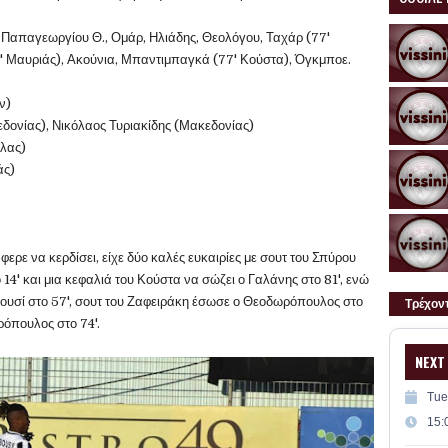
Παπαγεωργίου Θ., Ομάρ, Ηλιάδης, Θεολόγου, Ταχάρ (77'
2' Μαυριάς), Ακούνια, Μπαντιμπαγκά (77' Κούστα), Όγκμποε.
ν)
δονίας), Νικόλαος Τυριακίδης (Μακεδονίας)
λας)
άς)
φερε να κερδίσει, είχε δύο καλές ευκαιρίες με σουτ του Σπύρου
 14' και μια κεφαλιά του Κούστα να σώζει ο Γαλάνης στο 81', ενώ
μπουσί στο 57', σουτ του Ζαφειράκη έσωσε ο Θεοδωρόπουλος στο
Τρέχον
ρόπουλος στο 74'.
NEXT
Tue
15: