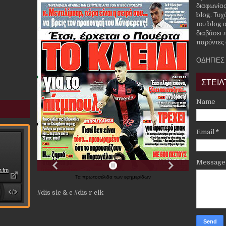
διαφωνίας
blog. Τυχ
του blog α
διαβάσει 
παρόντες 
ΟΔΗΓΙΕΣ
ΣΤΕΙΛ
Name
Email
*
Messag
Τα
πρωτοσέλιδα
των
εφημερίδων
//dis slc & c
//dis r clk