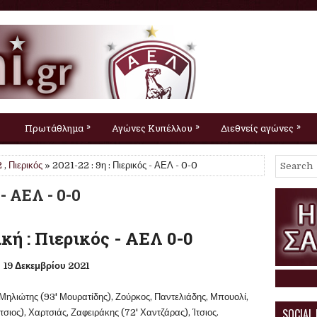
»
»
»
Πρωτάθλημα
Αγώνες Κυπέλλου
Διεθνείς αγώνες
2
,
Πιερικός
» 2021-22 : 9η : Πιερικός - ΑΕΛ - 0-0
 - ΑΕΛ - 0-0
κή : Πιερικός - ΑΕΛ 0-0
19 Δεκεμβρίου 2021
Μηλιώτης (93' Μουρατίδης), Ζούρκος, Παντελιάδης, Μπουολί,
SOCIAL
σιος), Χαρτσιάς, Ζαφειράκης (72' Χαντζάρας), Ίτσιος.