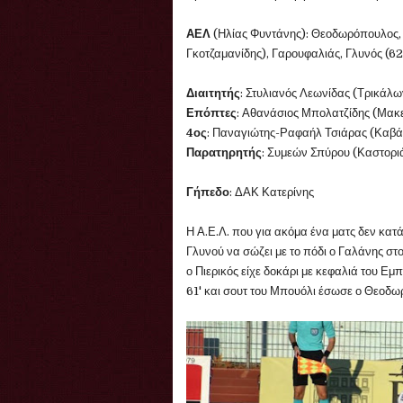
ΑΕΛ
(Ηλίας Φυντάνης): Θεοδωρόπουλος, 
Γκοτζαμανίδης), Γαρουφαλιάς, Γλυνός (6
Διαιτητής
: Στυλιανός Λεωνίδας (Τρικάλω
Επόπτες
: Αθανάσιος Μπολατζίδης (Μακε
4ος
: Παναγιώτης-Ραφαήλ Τσιάρας (Καβά
Παρατηρητής
: Συμεών Σπύρου (Καστορι
Γήπεδο
: ΔΑΚ Κατερίνης
Η Α.Ε.Λ. που για ακόμα ένα ματς δεν κατά
Γλυνού να σώζει με το πόδι ο Γαλάνης στο
ο Πιερικός είχε δοκάρι με κεφαλιά του Ε
61' και σουτ του Μπουόλι έσωσε ο Θεοδω