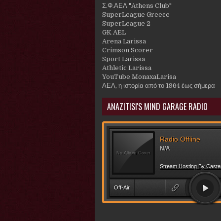
Σ.Φ.ΑΕΛ "Athens Club"
SuperLeague Greece
SuperLeague 2
GK AEL
Arena Larissa
Crimson Scorer
Sport Larissa
Athletic Larissa
YouTube MonaxaLarisa
ΑΕΛ, η ιστορία από το 1964 έως σήμερα
ANAZITISI'S MIND GARAGE RADIO