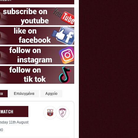
τα
Επιλεγμένα
Αρχείο
 MATCH
sday 11th August
00