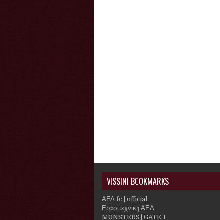
VISSINI BOOKMARKS
ΑΕΛ fc | official
Ερασιτεχνική ΑΕΛ
MONSTERS | GATE 1