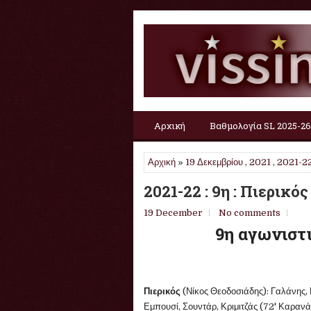
Αρχική
Βαθμολογία SL 2025-26
Αρχική
»
19 Δεκεμβρίου
,
2021
,
2021-2
2021-22 : 9η : Πιερικός
19 December
No comments
9η αγωνιστι
Πιερικός
(Νίκος Θεοδοσιάδης): Γαλάνης, 
Εμπουσί, Σουντάρ, Κριμιτζάς (72' Καρανάτ