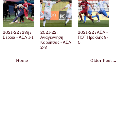
2021-22 : 23η :
2021-22 :
2021-22 : ΑΕΛ -
Βέροια - ΑΕΛ 1-1
Αναγέννηση
ΠΟΤ Ηρακλής 3-
Καρδίτσας - ΑΕΛ
0
2-3
Home
Older Post →