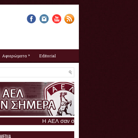
»
Αφιερώματα
Editorial
Η ΑΕΛ σαν σήμερα :
7 Αυγούστου
 MEDIA