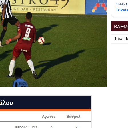
Greek F
Trikal
ΒΑΘΜΟ
Live d