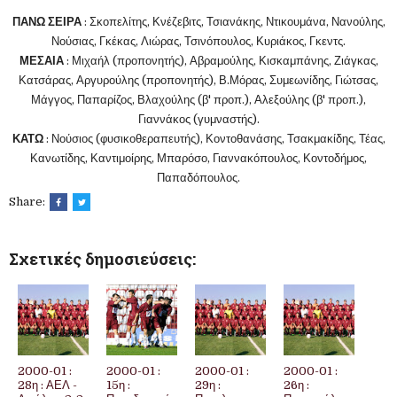
ΠΑΝΩ ΣΕΙΡΑ
: Σκοπελίτης, Κνέζεβιτς, Τσιανάκης, Ντικουμάνα, Νανούλης,
Νούσιας, Γκέκας, Λιώρας, Τσινόπουλος, Κ
υριάκος, Γκεντς.
ΜΕΣΑΙΑ
: Μιχαήλ (προπονητής), Αβραμούλης, Κισκαμπάνης, Ζιάγκας,
Κατσάρας, Αργυρούλης (προπονητής), Β.Μόρας, Συμεωνίδης, Γιώτσας,
Μάγγος, Παπαρίζος, Βλαχούλης (β' προπ.), Αλεξούλης (β' προπ.),
Γιαννάκος (γυμναστής).
ΚΑΤΩ
: Νούσιος (φυσικοθεραπευτής), Κοντοθανάσης, Τσακμακίδης, Τέας,
Κανωτίδης, Καντιμοίρης, Μπαρόσο, Γιαννακόπουλος, Κοντοδήμος,
Παπαδόπουλος.
Share:
Σχετικές δημοσιεύσεις:
2000-01 :
2000-01 :
2000-01 :
2000-01 :
28η : ΑΕΛ -
15η :
29η :
26η :