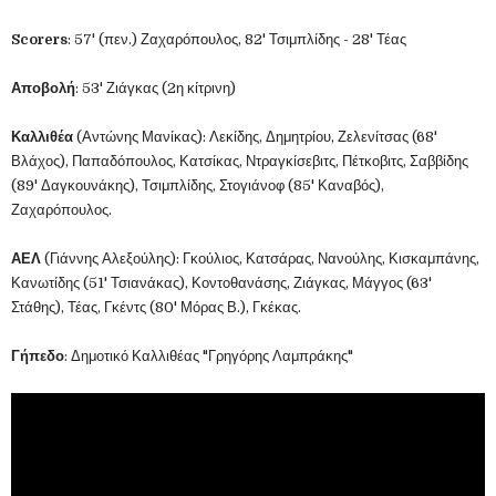
Scorers
: 57' (πεν.) Ζαχαρόπουλος, 82' Τσιμπλίδης - 28' Τέας
Αποβολή
: 53' Ζιάγκας (2η κίτρινη)
Καλλιθέα
(Αντώνης Μανίκας): Λεκίδης, Δημητρίου, Ζελενίτσας (68'
Βλάχος), Παπαδόπουλος, Κατσίκας, Ντραγκίσεβιτς, Πέτκοβιτς, Σαββίδης
(89' Δαγκουνάκης), Τσιμπλίδης, Στογιάνοφ (85' Καναβός),
Ζαχαρόπουλος.
ΑΕΛ
(Γιάννης Αλεξούλης): Γκούλιος, Κατσάρας, Νανούλης, Κισκαμπάνης,
Κανωτίδης (51' Τσιανάκας), Κοντοθανάσης, Ζιάγκας, Μάγγος (63'
Στάθης), Τέας, Γκέντς (80' Μόρας Β.), Γκέκας.
Γήπεδο
: Δημοτικό Καλλιθέας "Γρηγόρης Λαμπράκης"