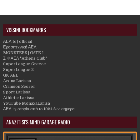
VISSINI BOOKMARKS
ΑΕΛ fc | official
Ερασιτεχνική ΑΕΛ
MONSTERS | GATE 1
Σ.Φ.ΑΕΛ "Athens Club"
SuperLeague Greece
SuperLeague 2
GK AEL
Arena Larissa
Crimson Scorer
Sport Larissa
Athletic Larissa
YouTube MonaxaLarisa
ΑΕΛ, η ιστορία από το 1964 έως σήμερα
ANAZITISI'S MIND GARAGE RADIO