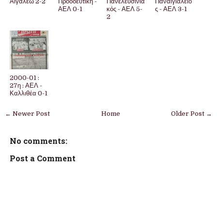
Αιγάλεω 2-2
Προοδευτική -
Πανελευσινια
Παναιγιάλειο
ΑΕΛ 0-1
κός - ΑΕΛ 5-
ς - ΑΕΛ 3-1
2
2000-01 :
27η : ΑΕΛ -
Καλλιθέα 0-1
← Newer Post
Home
Older Post →
No comments:
Post a Comment