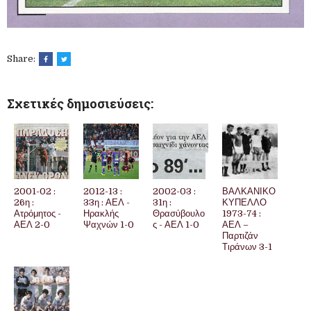
Share:
Σχετικές δημοσιεύσεις:
2001-02 :
2012-13 :
2002-03 :
ΒΑΛΚΑΝΙΚΟ
26η :
33η : ΑΕΛ -
31η :
ΚΥΠΕΛΛΟ
Ατρόμητος -
Ηρακλής
Θρασύβουλο
1973-74 :
ΑΕΛ 2-0
Ψαχνών 1-0
ς - ΑΕΛ 1-0
ΑΕΛ –
Παρτιζάν
Τιράνων 3-1