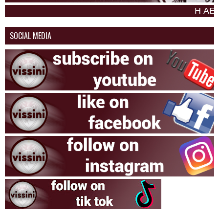
Η ΑΕΛ σαν
SOCIAL MEDIA