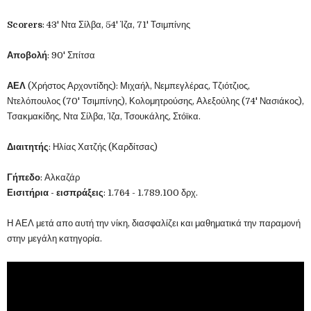
Scorers
: 43' Ντα Σίλβα, 54' Ίζα, 71' Τσιμπίνης
Αποβολή
: 90' Σπίτσα
ΑΕΛ
(Χρήστος Αρχοντίδης): Μιχαήλ, Νεμπεγλέρας, Τζιότζιος,
Ντελόπουλος (70' Τσιμπίνης), Κολομητρούσης, Αλεξούλης (74' Νασιάκος),
Τσακμακίδης, Ντα Σίλβα, Ίζα, Τσουκάλης, Στόϊκα.
Διαιτητής
: Ηλίας Χατζής (Καρδίτσας)
Γήπεδο
: Αλκαζάρ
Εισιτήρια - εισπράξεις
: 1.764 - 1.789.100 δρχ.
Η ΑΕΛ μετά απο αυτή την νίκη, διασφαλίζει και μαθηματικά την παραμονή
στην μεγάλη κατηγορία.