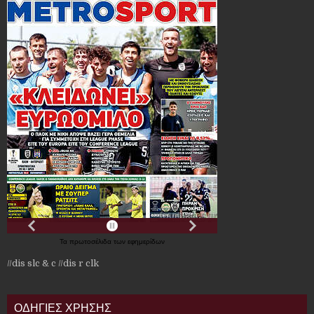
Τα
πρωτοσέλιδα
των
εφημερίδων
//dis slc & c
//dis r clk
ΟΔΗΓΙΕΣ ΧΡΗΣΗΣ