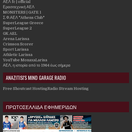
ΑΕΛ fc | official
Ερασιτεχνική ΑΕΛ
MONSTERS | GATE 1
Σ.Φ.ΑΕΛ "Athens Club"
SuperLeague Greece
SuperLeague 2
GK AEL
Arena Larissa
Crimson Scorer
Sport Larissa
Athletic Larissa
YouTube MonaxaLarisa
ΑΕΛ, η ιστορία από το 1964 έως σήμερα
ANAZITISI'S MIND GARAGE RADIO
Free Shoutcast Hosting
Radio Stream Hosting
ΠΡΩΤΟΣΕΛΛΙΔΑ ΕΦΗΜΕΡΙΔΩΝ