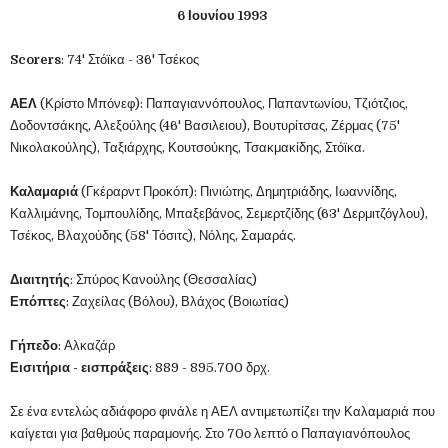
6 Ιουνίου 1993
Scorers
: 74' Στόϊκα - 36' Τσέκος
ΑΕΛ
(Κρίστο Μπόνεφ): Παπαγιαννόπουλος, Παπαντωνίου, Τζιότζιος,
Δοδοντσάκης, Αλεξούλης (46' Βασιλειου), Βουτυρίτσας, Ζέρμας (75'
Νικολακούλης), Ταξιάρχης, Κουτσούκης, Τσακμακίδης, Στόϊκα.
Καλαμαριά
(Γκέραρντ Προκόπ): Πινιώτης, Δημητριάδης, Ιωαννίδης,
Καλλιμάνης, Τομπουλίδης, Μπαξεβάνος, Σεμερτζίδης (63' Δερμιτζόγλου),
Τσέκος, Βλαχούδης (58' Τόσιτς), Νόλης, Σαμαράς.
Διαιτητής
: Σπύρος Κανούλης (Θεσσαλίας)
Επόπτες
: Ζαχείλας (Βόλου), Βλάχος (Βοιωτίας)
Γήπεδο
: Αλκαζάρ
Εισιτήρια - εισπράξεις
: 889 - 895.700 δρχ.
Σε ένα εντελώς αδιάφορο φινάλε η ΑΕΛ αντιμετωπίζει την Καλαμαριά που
καίγεται για βαθμούς παραμονής. Στο 70ο λεπτό ο Παπαγιανόπουλος