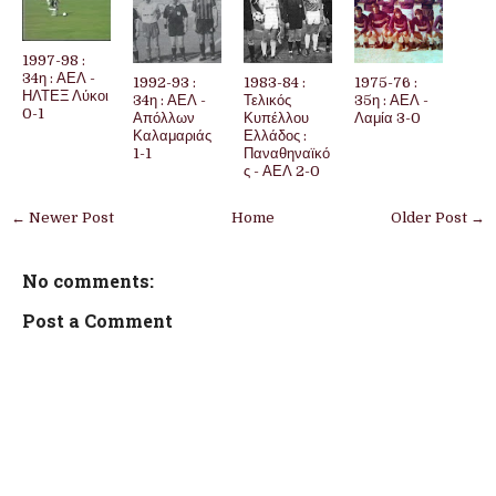
1997-98 :
34η : ΑΕΛ -
1992-93 :
1983-84 :
1975-76 :
ΗΛΤΕΞ Λύκοι
34η : ΑΕΛ -
Τελικός
35η : ΑΕΛ -
0-1
Απόλλων
Κυπέλλου
Λαμία 3-0
Καλαμαριάς
Ελλάδος :
1-1
Παναθηναϊκό
ς - ΑΕΛ 2-0
← Newer Post
Home
Older Post →
No comments:
Post a Comment