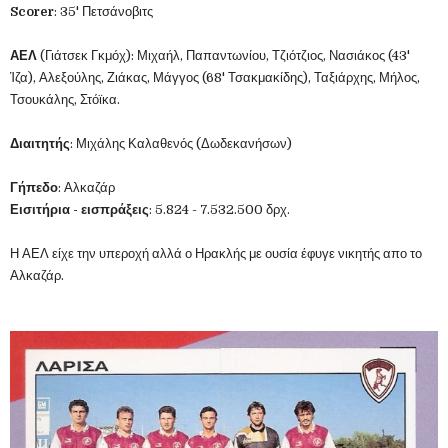
Scorer
: 35' Πετσάνοβιτς
ΑΕΛ
(Γιάτσεκ Γκμόχ): Μιχαήλ, Παπαντωνίου, Τζιότζιος, Νασιάκος (43'
Ίζα), Αλεξούλης, Ζιάκας, Μάγγος (68' Τσακμακίδης), Ταξιάρχης, Μήλος,
Τσουκάλης, Στόϊκα.
Διαιτητής
: Μιχάλης Καλαθενός (Δωδεκανήσων)
Γήπεδο
: Αλκαζάρ
Εισιτήρια - εισπράξεις
: 5.824 - 7.532.500 δρχ.
Η ΑΕΛ είχε την υπεροχή αλλά ο Ηρακλής με ουσία έφυγε νικητής απο το
Αλκαζάρ.