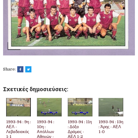
Share:
Σχετικές δημοσιεύσεις:
1993-94 : 9η :
1993-94 :
1993-94 : 11η
1993-94 : 13η
ΑΕΛ -
10η :
: Δόξα
: Άρης - ΑΕΛ
Λεβαδειακός
Απόλλων
Δράμας -
1-0
1-1
Αθηνών -
ΑΕΛ 1-2