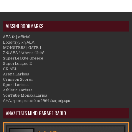
VISSINI BOOKMARKS
ΑΕΛ fc | official
Ερασιτεχνική ΑΕΛ
MONSTERS | GATE 1
Σ.Φ.ΑΕΛ "Athens Club"
SuperLeague Greece
SuperLeague 2
GK AEL
Arena Larissa
Crimson Scorer
Sport Larissa
Athletic Larissa
YouTube MonaxaLarisa
ΑΕΛ, η ιστορία από το 1964 έως σήμερα
ANAZITISI'S MIND GARAGE RADIO