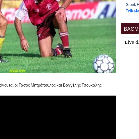
Greek F
Trikal
ΒΑΘΜΟ
Live d
ρίνονται οι Τάσος Μητρόπουλος και Βαγγέλης Τσουκάλης.