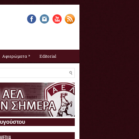
»
Αφιερώματα
Editorial
Η ΑΕΛ σαν σήμερα :
8 Αυγούστου
 MEDIA