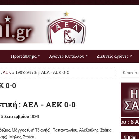
»
»
»
Πρωτάθλημα
Αγώνες Κυπέλλου
Διεθνείς αγώνες
,
ΑΕΚ
» 1993-94 : 3η : ΑΕΛ - ΑΕΚ 0-0
Κ 0-0
τική : ΑΕΛ - ΑΕΚ 0-0
5 Σεπτεμβρίου 1993
ιότζιος, Μάγγος (66' Τζιανής), Παπαντωνίου, Αλεξούλης, Στόϊκα,
SOCIAL
ης), Μήλος, Στόϊκα.