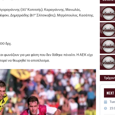
Αγορογιάννης (35' Κοπιτσής), Καραγιάννης, Μανωλάς,
έφσκι, Δημητριάδης (67' Σλίτσικοβιτς), Μητρόπουλος, Κασάπης.
600 δρχ.
 και φωνάζουν για μια φάση που δεν δόθηκε πέναλτι. Η ΑΕΚ είχε
μπορεί να θεωρηθεί το αποτέλεσμα.
Τρέχον
NEXT
Tue
15: