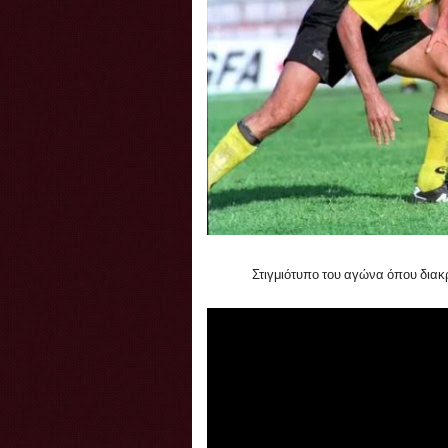
Στιγμιότυπο του αγώνα όπου διακ