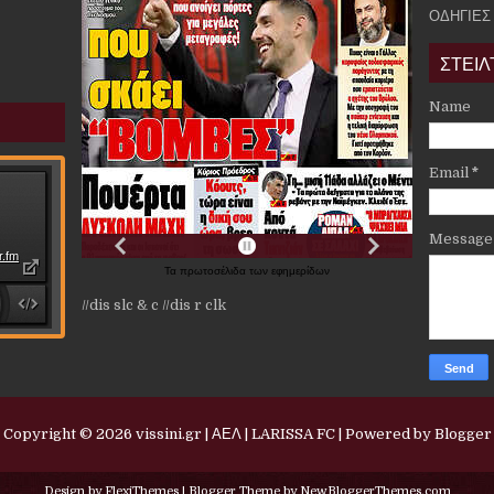
ΟΔΗΓΙΕΣ
ΣΤΕΙΛ
Name
Email
*
Messag
Τα
πρωτοσέλιδα
των
εφημερίδων
//dis slc & c
//dis r clk
Copyright ©
2026
vissini.gr | ΑΕΛ | LARISSA FC
| Powered by
Blogger
Design by
FlexiThemes
| Blogger Theme by
NewBloggerThemes.com