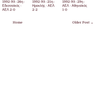
1992-93 : 26η :
1992-93 : 25η :
1992-93 : 29η :
Εδεσσαϊκός -
Ηρακλής - ΑΕΛ
ΑΕΛ - Αθηναϊκός
ΑΕΛ 2-0
2-2
1-0
Home
Older Post →