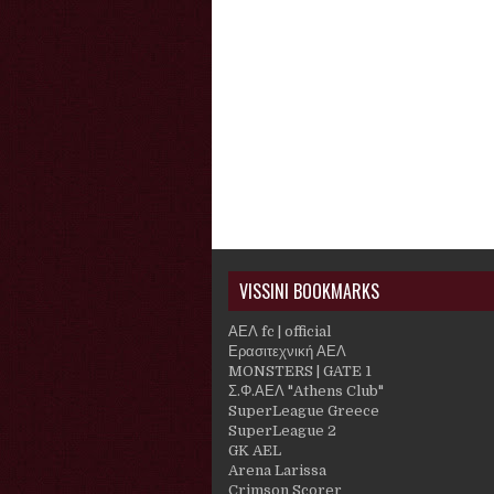
VISSINI BOOKMARKS
ΑΕΛ fc | official
Ερασιτεχνική ΑΕΛ
MONSTERS | GATE 1
Σ.Φ.ΑΕΛ "Athens Club"
SuperLeague Greece
SuperLeague 2
GK AEL
Arena Larissa
Crimson Scorer