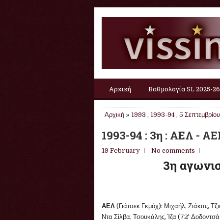
Αρχική
Βαθμολογία SL 2025-26
Αρχική
»
1993
,
1993-94
,
5 Σεπτεμβρίου
1993-94 : 3η : ΑΕΛ - ΑΕ
19 February
No comments
3η αγωνισ
ΑΕΛ
(Γιάτσεκ Γκμόχ): Μιχαήλ, Ζιάκας, Τζ
Ντα Σίλβα, Τσουκάλης, Ίζα (72' Δοδοντσάκ