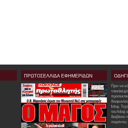
ΠΡΩΤΟΣΕΛΛΙΔΑ ΕΦΗΜΕΡΙΔΩΝ
ΟΔΗΓ
Πριν να κ
vissini.g
προσεκτικ
διαφωνίας
blog. Τυχ
του blog α
διαβάσει 
παρόντες 