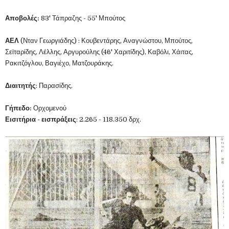
Αποβολές:
83' Τάπραζης - 55' Μπούτος
ΑΕΛ
(Νταν Γεωργιάδης)
: Κουβεντάρης, Αναγνώστου, Μπούτος,
Σεϊταρίδης, Λέλλης, Αργυρούλης (46' Χαριτίδης), Καβόλι, Χάιτας,
Ρακιτζόγλου, Βαγιέχο, Ματζουράκης.
Διαιτητής
: Παρασίδης.
Γήπεδο:
Ορχομενού
Εισιτήρια - εισπράξεις
: 2.265 - 118.350 δρχ.