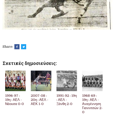
Share:
Σχετικές δημοσιεύσεις:
1996-97 :
2007-08 :
1991-92 : 19η
1968-69 :
19η : ΑΕΛ -
20η : ΑΕΛ -
: ΑΕΛ -
19η : ΑΕΛ -
Νάουσα 0-0
ΑΕΚ 1-0
Ξάνθη 2-0
Αναγέννηση
Γιαννιτσών 2-
0