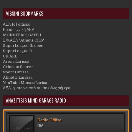
VISSINI BOOKMARKS
ΑΕΛ fc | official
Ερασιτεχνική ΑΕΛ
MONSTERS | GATE 1
Σ.Φ.ΑΕΛ "Athens Club"
SuperLeague Greece
SuperLeague 2
GK AEL
Arena Larissa
Crimson Scorer
Sport Larissa
Athletic Larissa
YouTube MonaxaLarisa
ΑΕΛ, η ιστορία από το 1964 έως σήμερα
ANAZITISI'S MIND GARAGE RADIO