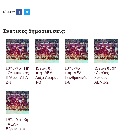
Share:
Σχετικές δημοσιεύσεις:
1975-76 : 11η
1975-76 :
1975-76 :
1975-76 : 9η
: Ολυμπιακός
10η : ΑΕΛ -
12η : ΑΕΛ -
: Ακρίτες
Βόλου - ΑΕΛ
Δόξα Δράμας
Πανθρακικός
Συκεών -
2-1
1-0
1-3
ΑΕΛ 1-2
1975-76 : 8η
: ΑΕΛ -
Βέροια 0-0