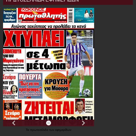
Τα
πρωτοσέλιδα
των
εφημερίδων