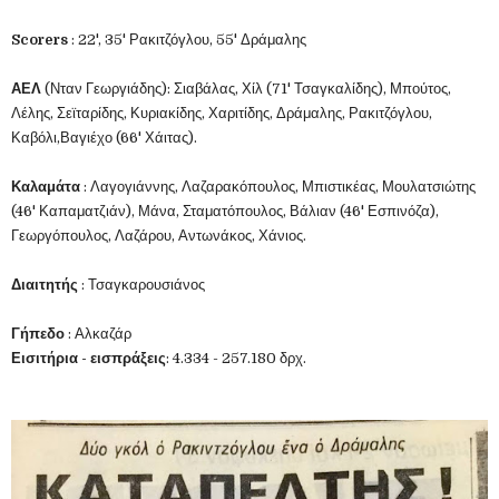
Scorers
: 22', 35' Ρακιτζόγλου, 55' Δράμαλης
ΑΕΛ
(Νταν Γεωργιάδης)
: Σιαβάλας, Χίλ (71' Τσαγκαλίδης), Μπούτος,
Λέλης, Σεϊταρίδης, Κυριακίδης, Χαριτίδης, Δράμαλης, Ρακιτζόγλου,
Καβόλι,Βαγιέχο (66' Χάιτας).
Καλαμάτα
: Λαγογιάννης, Λαζαρακόπουλος, Μπιστικέας, Μουλατσιώτης
(46' Καπαματζιάν), Μάνα, Σταματόπουλος, Βάλιαν (46' Εσπινόζα),
Γεωργόπουλος, Λαζάρου, Αντωνάκος, Χάνιος.
Διαιτητής
: Τσαγκαρουσιάνος
Γήπεδο
: Αλκαζάρ
Εισιτήρια - εισπράξεις
:
4.334 - 257.180 δρχ.