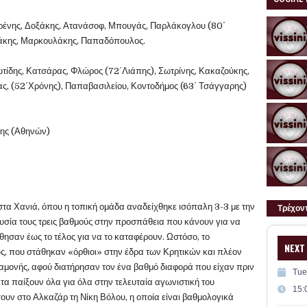
υρένης, Δοξάκης, Ατανάσοφ, Μπουγάς, Παρλάκογλου (80΄
ράκης, Μαρκουλάκης, Παπαδόπουλος.
τίδης, Κατσάρας, Φλώρος (72΄Λιάπης), Σωτρίνης, Κακαζούκης,
, (52΄Χρόνης), Παπαβασιλείου, Κοντοδήμος (63΄ Τσάγγαρης)
ρης (Αθηνών)
τα Χανιά, όπου η τοπική ομάδα αναδείχθηκε ισόπαλη 3-3 με την
Τρέχον
υσία τους τρεις βαθμούς στην προσπάθεια που κάνουν για να
ησαν έως το τέλος για να το καταφέρουν. Ωστόσο, το
NEXT
ς, που στάθηκαν «όρθιοι» στην έδρα των Κρητικών και πλέον
μονής, αφού διατήρησαν τον ένα βαθμό διαφορά που είχαν πριν
Tue
τα παίξουν όλα για όλα στην τελευταία αγωνιστική του
15:
ουν στο Αλκαζάρ τη Νίκη Βόλου, η οποία είναι βαθμολογικά