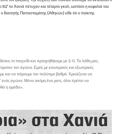
ο 82' τα Χανιά πέτυχαν και τέταρτο γκολ, ωστόσο η κεφαλιά του
ο διαιτητής Παπασταμάτης (Αθηνών) είδε ότι ο παίκτης
έσεις το παιχνίδι και προηγηθήκαμε με 2-0. Τα λάθη μας,
ύρισαν τον αγώνα. Εμείς με εσωτερικές και εξωτερικές
ε και να πάρουμε τον πολύτιμο βαθμό. Χρειάζεται να
 ενός αγώνα. Μένει ακόμη ένα ματς, όλοι πρέπει να
θεί η ομάδα».