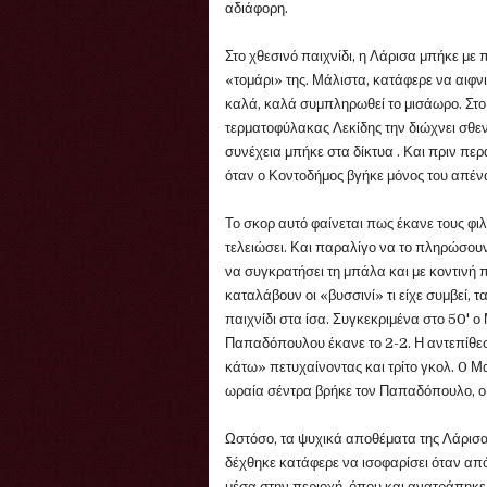
αδιάφορη.
Στο χθεσινό παιχνίδι, η Λάρισα μπήκε με 
«τομάρι» της. Μάλιστα, κατάφερε να αιφ
καλά, καλά συμπληρωθεί το μισάωρο. Στο 
τερματοφύλακας Λεκίδης την διώχνει σθεν
συνέχεια μπήκε στα δίκτυα . Και πριν περ
όταν ο Κοντοδήμος βγήκε μόνος του απέν
Το σκορ αυτό φαίνεται πως έκανε τους φι
τελειώσει. Και παραλίγο να το πληρώσουν
να συγκρατήσει τη μπάλα και με κοντινή
καταλάβουν οι «βυσσινί» τι είχε συμβεί, τ
παιχνίδι στα ίσα. Συγκεκριμένα στο 50' 
Παπαδόπουλου έκανε το 2-2. Η αντεπίθεσ
κάτω» πετυχαίνοντας και τρίτο γκολ. 0 
ωραία σέντρα βρήκε τον Παπαδόπουλο, ο 
Ωστόσο, τα ψυχικά αποθέματα της Λάρισα
δέχθηκε κατάφερε να ισοφαρίσει όταν α
μέσα στην περιοχή, όπου και ανατράπηκε