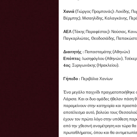
Χανιά
(Γιώργος Προμπονάς): Λεκίδης, Π
Βέρμπης), Μισαηλίδης, Καλαγκάνης, Πε
ΑΕΛ
(Τάκης Παραφέστας): Νούσιας, Κανω
Παγκαρλιώτας, Θεοδοσιάδης, Παπακώστας
Διαιτητής :
Παπασταμάτης (Αθηνών)
Επόπτες
: Ιωσηφόγλου (Αθηνών), Τσέκε
4ος
: Συριγωνάκης (Ηρακλείου).
Γήπεδο :
Περιβόλια Χανίων
Ένα μεγάλο παιχνίδι πραγματοποιήθηκε σ
Λάρισα. Και οι δυο ομάδες ήθελαν πάση θ
παραμείνουν στην κατηγορία και προσπάθ
αποτέλεσμα αυτό, βολεύει τους Θεσσαλού
έχουν τον πρώτο λόγο στην υπόθεση παρα
από την χθεσινή αναμέτρηση και τώρα θα 
πρωταθλήματος, όπου και θα αντιμετωπίσ