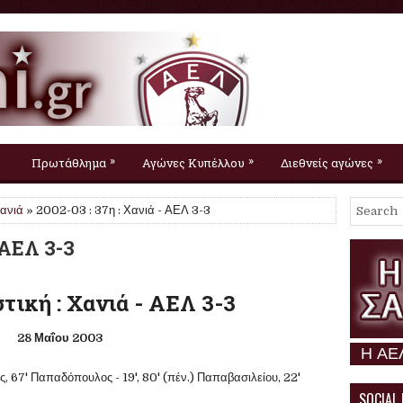
»
»
»
Πρωτάθλημα
Αγώνες Κυπέλλου
Διεθνείς αγώνες
ανιά
» 2002-03 : 37η : Χανιά - ΑΕΛ 3-3
 ΑΕΛ 3-3
τική : Χανιά - ΑΕΛ 3-3
28 Μαΐου 2003
Η ΑΕΛ σαν σήμε
 67' Παπαδόπουλος - 19', 80' (πέν.) Παπαβασιλείου, 22'
SOCIAL