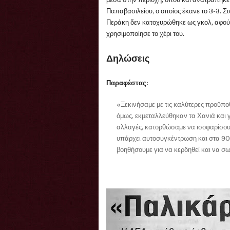
Παπαβασιλείου, ο οποίος έκανε το 3-3. Στ
Περάκη δεν κατοχυρώθηκε ως γκολ, αφού 
χρησιμοποίησε το χέρι του.
Δηλώσεις
Παραφέστας:
«Ξεκινήσαμε με τις καλύτερες προϋποθ
όμως, εκμεταλλεύθηκαν τα Χανιά και γ
αλλαγές, κατορθώσαμε να ισοφαρίσουμ
υπάρχει αυτοσυγκέντρωση και στα 90’
βοηθήσουμε για να κερδηθεί και να σω