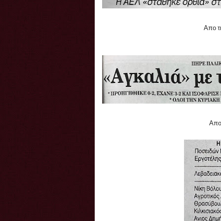
Απο τ
Απο