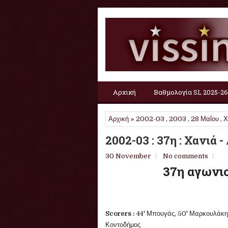
Αρχική
Βαθμολογία SL 2025-26
Αρχική
»
2002-03
,
2003
,
28 Μαΐου
,
Χ
2002-03 : 37η : Χανιά -
30 November
No comments
37η αγωνισ
Scorers :
44' Μπουγάς, 50' Μαρκουλάκης,
Κοντοδήμος