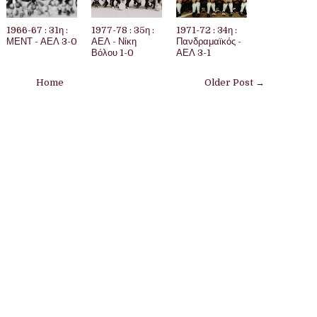
1966-67 : 31η :
1977-78 : 35η :
1971-72 : 34η :
ΜΕΝΤ - ΑΕΛ 3-0
ΑΕΛ - Νίκη
Πανδραμαϊκός -
Βόλου 1-0
ΑΕΛ 3-1
Home
Older Post →