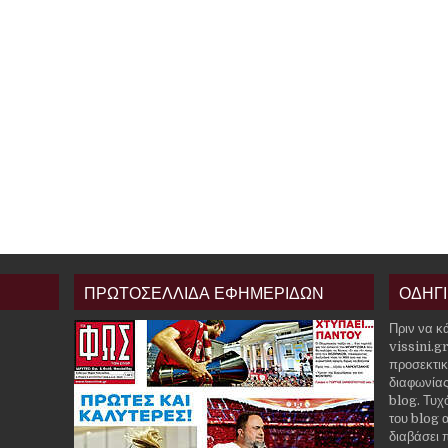
ΠΡΩΤΟΣΕΛΛΙΔΑ ΕΦΗΜΕΡΙΔΩΝ
ΟΔΗΓ
Πριν να κ
vissini.g
προσεκτικ
διαφωνίας
blog. Τυχ
του blog α
διαβάσει 