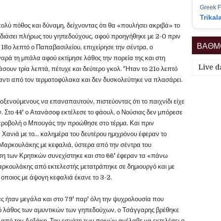
Greek F
Trikal
πολύ πόθος και δύναμη, δείχνοντας ότι θα «πουλήσει ακριβά» το
νιδιάσει πλήρως του γηπεδούχους, αφού προηγήθηκε με 2-0 πριν
ΒΑΘΜΟ
18ο λεπτό ο Παπαβασιλείου, επιχείρησε την σέντρα, ο
αρά τη μπάλα αφού εκτίμησε λάθος την πορεία της και στη
Live d
άσουν τρία λεπτά, πέτυχε και δεύτερο γκολ. 'Ήταν το 21ο λεπτό
αντι από τον τερματοφύλακα και δεν δυσκολεύτηκε να πλασάρει.
λοξενούμενους να επαναπαυτούν, πιστεύοντας ότι το παιχνίδι είχε
. Στο 44' ο Ατανάσοφ εκτέλεσε το φάουλ, ο Νούσιας δεν μπόρεσε
 προβολή ο Μπουγάς την προώθησε στο τέρμα. Και πριν
α Χανιά με το... καλημέρα του δευτέρου ημιχρόνου έφεραν το
ο Μαρκουλάκης με κεφαλιά, ύστερα από την σέντρα του
η των Κρητικών συνεχίστηκε και στο 66' έφεραν τα «πάνω
Μαρκουλάκης από εκτελεστής μετατράπηκε σε δημιουργό και με
οποιος με άψογη κεφαλιά έκανε το 3-2.
ς ήταν μεγάλα και στο 79' παρ' όλη την ψυχρολουσία που
πό λάθος των αμυντικών των γηπεδούχων, ο Τσάγγαρης βρέθηκε
 από τον Δοξάκη. Την εσχάτη των ποινών ανέλαβε να εκτελέσει ο