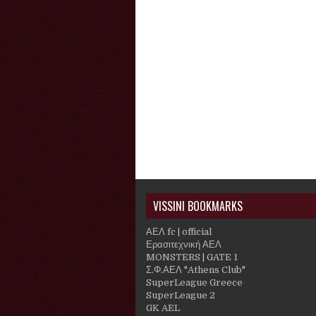
VISSINI BOOKMARKS
ΑΕΛ fc | official
Ερασιτεχνική ΑΕΛ
MONSTERS | GATE 1
Σ.Φ.ΑΕΛ "Athens Club"
SuperLeague Greece
SuperLeague 2
GK AEL