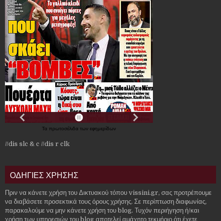
Τα
πρωτοσέλιδα
των
εφημερίδων
//dis slc & c
//dis r clk
ΟΔΗΓΙΕΣ ΧΡΗΣΗΣ
Πριν να κάνετε χρήση του Δικτυακού τόπου vissini.gr, σας προτρέπουμε
να διαβάσετε προσεκτικά τους όρους χρήσης. Σε περίπτωση διαφωνίας,
παρακαλούμε να μην κάνετε χρήση του blog. Τυχόν περιήγηση ή/και
χρήση των υπηρεσιών του blog αποτελεί αμάχητο τεκμήριο ότι έχετε