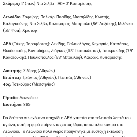
Σκόρερς
: 4' (πέν.) Ντα Σίλβα - 90+ 2' Κυπαρίσσης
Λεωνίδιο
: Ζαφείρης, Παλκάρ, Πασίδης, Μισαηλίδης, Κωστής,
Καλαγκούνης, Ντα Σίλβα, Καλαμάρας, Μπαρτόλο (86' Δοξάκης), Μιλένκο
(55' Φότι), Χριστόφ.
ΑΕΛ
(Τάκης Παραφέστας): Λεκίδης, Παλαιολόγος, Κεχαγιάς, Κατσάρας,
Θεοδοσιάδης, Κοντοδήμος, Ζιάγκας (58' Παπακώστας), Τσακμακίδης (79'
Κακαζούκης), Πουλιόπουλος (58' Μποζίλοφ), Λάζορικ, Κυπαρίσσης.
Διαιτητής
: Σιδέρης (Αθηνών)
Επόπτες
: Τριάντος (Αθηνών), Παππάς (Αθηνών)
4ος
: Τσεκούρας (Μεσσηνίας)
Γήπεδο
: Λεωνιδίου
Εισιτήρια
: 369
Για δεύτερο συνεχόμενο παιχνίδι η ΑΕΛ χτυπάει στα τελευταία λεπτά του
αγώνα, αυτή τη φορά παίρνοντας εκτός έδρας ισσοπαλία κόντρα στο
Λεωνίδιο. Το Λεωνίδιο πολύ νωρίς προηγήθηκε με εύστοχη εκτέλεση