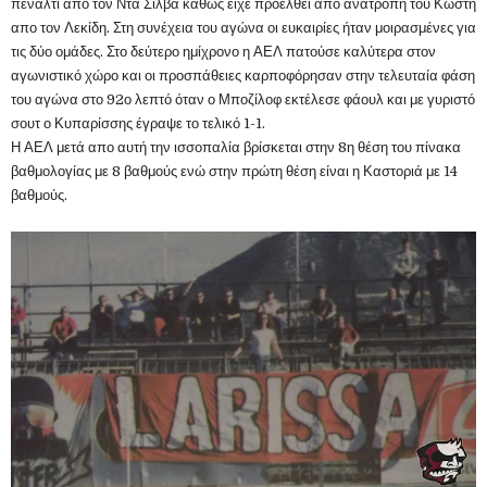
πέναλτι απο τον Ντα Σίλβα καθώς είχε προέλθει απο ανατροπή του Κωστή
απο τον Λεκίδη. Στη συνέχεια του αγώνα οι ευκαιρίες ήταν μοιρασμένες για
τις δύο ομάδες. Στο δεύτερο ημίχρονο η ΑΕΛ πατούσε καλύτερα στον
αγωνιστικό χώρο και οι προσπάθειες καρποφόρησαν στην τελευταία φάση
του αγώνα στο 92ο λεπτό όταν ο Μποζίλοφ εκτέλεσε φάουλ και με γυριστό
σουτ ο Κυπαρίσσης έγραψε το τελικό 1-1.
Η ΑΕΛ μετά απο αυτή την ισσοπαλία βρίσκεται στην 8η θέση του πίνακα
βαθμολογίας με 8 βαθμούς ενώ στην πρώτη θέση είναι η Καστοριά με 14
βαθμούς.