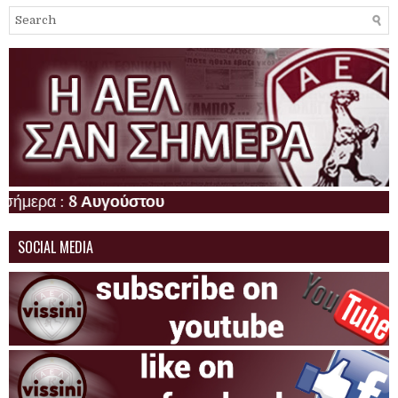
ρα :
8 Αυγούστου
SOCIAL MEDIA