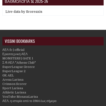
ΒΑΘΜΟΛΟΓΙΑ SL 2025-26
Live data by
Scoreaxis
VISSINI BOOKMARKS
ΑΕΛ fc | official
Ερασιτεχνική ΑΕΛ
MONSTERS | GATE 1
Σ.Φ.ΑΕΛ "Athens Club"
SuperLeague Greece
SuperLeague 2
GK AEL
Arena Larissa
Crimson Scorer
Sport Larissa
Athletic Larissa
YouTube MonaxaLarisa
ΑΕΛ, η ιστορία από το 1964 έως σήμερα