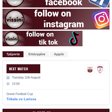
Τρέχοντα
Επιλεγμένα
Αρχείο
NEXT MATCH
Tuesday 11th August
15:00
Greek Football Cup
Trikala vs Larissa