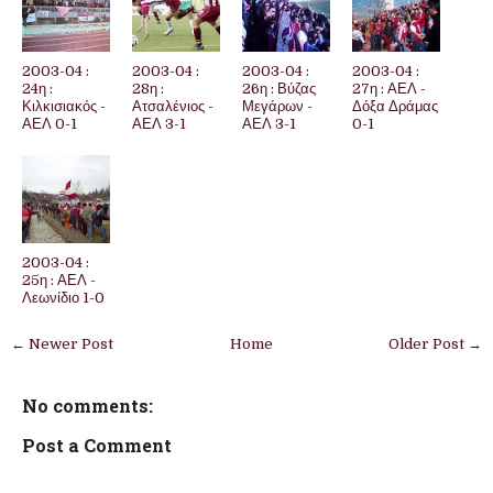
2003-04 :
2003-04 :
2003-04 :
2003-04 :
24η :
28η :
26η : Βύζας
27η : ΑΕΛ -
Κιλκισιακός -
Ατσαλένιος -
Μεγάρων -
Δόξα Δράμας
ΑΕΛ 0-1
ΑΕΛ 3-1
ΑΕΛ 3-1
0-1
2003-04 :
25η : ΑΕΛ -
Λεωνίδιο 1-0
← Newer Post
Home
Older Post →
No comments:
Post a Comment