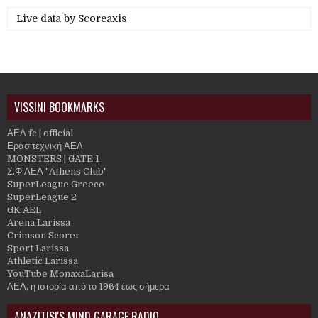
Live data by
Scoreaxis
VISSINI BOOKMARKS
ΑΕΛ fc | official
Ερασιτεχνική ΑΕΛ
MONSTERS | GATE 1
Σ.Φ.ΑΕΛ "Athens Club"
SuperLeague Greece
SuperLeague 2
GK AEL
Arena Larissa
Crimson Scorer
Sport Larissa
Athletic Larissa
YouTube MonaxaLarisa
ΑΕΛ, η ιστορία από το 1964 έως σήμερα
ANAZITISI'S MIND GARAGE RADIO