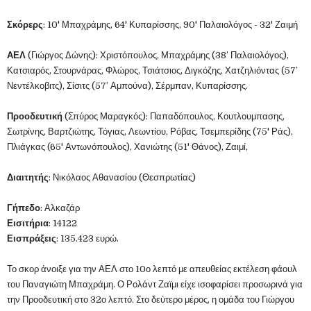
Σκόρερς
: 10' Μπαχράμης, 64' Κυπαρίσσης, 90' Παλαιολόγος - 32' Ζαιμή
ΑΕΛ
(Γιώργος Δώνης): Χριστόπουλος, Μπαχράμης (38’ Παλαιολόγος),
Κατσιαρός, Στουρνάρας, Φλώρος, Τσιάτσιος, Διγκόζης, Χατζηλιόντας (57’
Νεντέλκοβιτς), Σίσιτς (57’ Αμπούνα), Σέρμπαν, Κυπαρίσσης.
Προοδευτική
(Σπύρος Μαραγκός): Παπαδόπουλος, Κουτλουμπασης,
Σωτρίνης, Βαρτζιώτης, Τόγιας, Λεωντίου, Ρόβας, Τσεμπερίδης (75' Ράς),
Πλιάγκας (65' Αντωνόπουλος), Χανιώτης (51' Θάνος), Ζαιμί,
Διαιτητής
: Νικόλαος Αθανασίου (Θεσπρωτίας)
Γήπεδο
: Αλκαζάρ
Εισιτήρια
: 14122
Εισπράξεις
: 135.423 ευρώ.
Το σκορ άνοιξε για την ΑΕΛ στο 10ο λεπτό με απευθείας εκτέλεση φάουλ
του Παναγιώτη Μπαχράμη. Ο Ρολάντ Ζαϊμι είχε ισοφαρίσει προσωρινά για
την Προοδευτική στο 32ο λεπτό. Στο δεύτερο μέρος, η ομάδα του Γιώργου