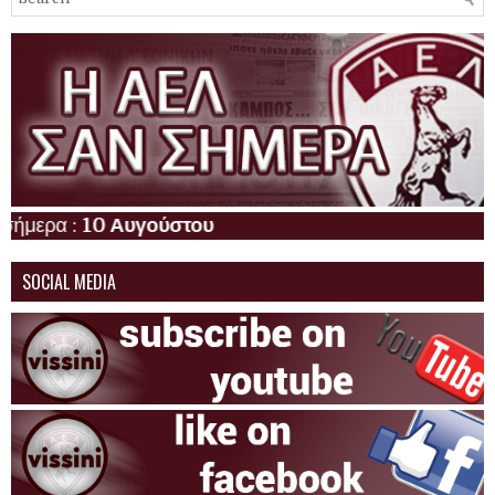
Η ΑΕΛ σα
SOCIAL MEDIA