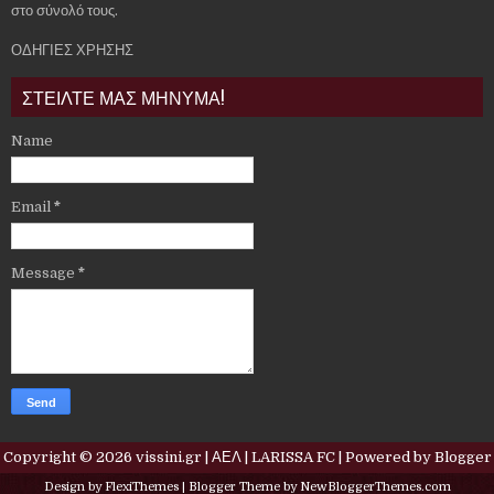
στο σύνολό τους.
ΟΔΗΓΙΕΣ ΧΡΗΣΗΣ
ΣΤΕΙΛΤΕ ΜΑΣ ΜΗΝΥΜΑ!
Name
Email
*
Message
*
Copyright ©
2026
vissini.gr | ΑΕΛ | LARISSA FC
| Powered by
Blogger
Design by
FlexiThemes
| Blogger Theme by
NewBloggerThemes.com