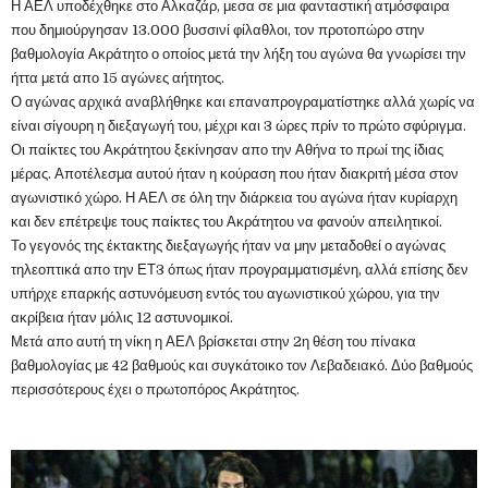
Η ΑΕΛ υποδέχθηκε στο Αλκαζάρ, μεσα σε μια φανταστική ατμόσφαιρα
που δημιούργησαν 13.000 βυσσινί φίλαθλοι, τον προτοπώρο στην
βαθμολογία Ακράτητο ο οποίος μετά την λήξη του αγώνα θα γνωρίσει την
ήττα μετά απο 15 αγώνες αήτητος.
Ο αγώνας αρχικά αναβλήθηκε και επαναπρογραματίστηκε αλλά χωρίς να
είναι σίγουρη η διεξαγωγή του, μέχρι και 3 ώρες πρίν το πρώτο σφύριγμα.
Οι παίκτες του Ακράτητου ξεκίνησαν απο την Αθήνα το πρωί της ίδιας
μέρας. Αποτέλεσμα αυτού ήταν η κούραση που ήταν διακριτή μέσα στον
αγωνιστικό χώρο. Η ΑΕΛ σε όλη την διάρκεια του αγώνα ήταν κυρίαρχη
και δεν επέτρεψε τους παίκτες του Ακράτητου να φανούν απειλητικοί.
Το γεγονός της έκτακτης διεξαγωγής ήταν να μην μεταδοθεί ο αγώνας
τηλεοπτικά απο την ΕΤ3 όπως ήταν προγραμματισμένη, αλλά επίσης δεν
υπήρχε επαρκής αστυνόμευση εντός του αγωνιστικού χώρου, για την
ακρίβεια ήταν μόλις 12 αστυνομικοί.
Μετά απο αυτή τη νίκη η ΑΕΛ βρίσκεται στην 2η θέση του πίνακα
βαθμολογίας με 42 βαθμούς και συγκάτοικο τον Λεβαδειακό. Δύο βαθμούς
περισσότερους έχει ο πρωτοπόρος Ακράτητος.