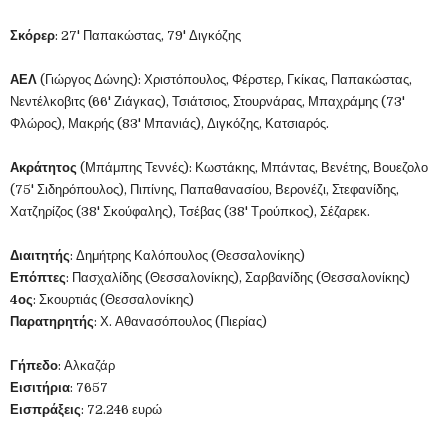
Σκόρερ
: 27' Παπακώστας, 79' Διγκόζης
ΑΕΛ
(Γιώργος Δώνης): Χριστόπουλος, Φέρστερ, Γκίκας, Παπακώστας,
Νεντέλκοβιτς (66' Ζιάγκας), Τσιάτσιος, Στουρνάρας, Μπαχράμης (73'
Φλώρος), Μακρής (83' Μπανιάς), Διγκόζης, Κατσιαρός.
Ακράτητος
(Μπάμπης Τεννές): Κωστάκης, Μπάντας, Βενέτης, Βουεζολο
(75' Σιδηρόπουλος), Πιπίνης, Παπαθανασίου, Βερονέζι, Στεφανίδης,
Χατζηρίζος (38' Σκούφαλης), Τσέβας (38' Τρούπκος), Σέζαρεκ.
Διαιτητής
: Δημήτρης Καλόπουλος (Θεσσαλονίκης)
Επόπτες
: Πασχαλίδης (Θεσσαλονίκης), Σαρβανίδης (Θεσσαλονίκης)
4ος
: Σκουρτιάς (Θεσσαλονίκης)
Παρατηρητής
: Χ. Αθανασόπουλος (Πιερίας)
Γήπεδο
: Αλκαζάρ
Εισιτήρια
: 7657
Εισπράξεις
: 72.246 ευρώ