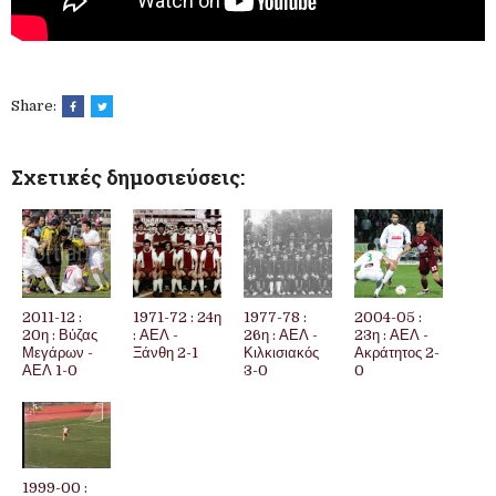
Share:
Σχετικές δημοσιεύσεις:
2011-12 :
1971-72 : 24η
1977-78 :
2004-05 :
20η : Βύζας
: ΑΕΛ -
26η : ΑΕΛ -
23η : ΑΕΛ -
Μεγάρων -
Ξάνθη 2-1
Κιλκισιακός
Ακράτητος 2-
ΑΕΛ 1-0
3-0
0
1999-00 :