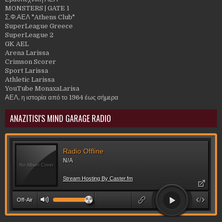
MONSTERS | GATE 1
Σ.Φ.ΑΕΛ "Athens Club"
SuperLeague Greece
SuperLeague 2
GK AEL
Arena Larissa
Crimson Scorer
Sport Larissa
Athletic Larissa
YouTube MonaxaLarisa
ΑΕΛ, η ιστορία από το 1964 έως σήμερα
ANAZITISI'S MIND GARAGE RADIO