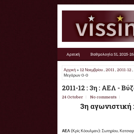
Αρχική
Βαθμολογία SL 2025-26
Αρχική
»
12 Νοεμβρίου
,
2011
,
2011-12
,
Μεγάρων 0-0
2011-12 : 3η : ΑΕΛ - Β
24 October
No comments
3η αγωνιστική 
ΑΕΛ
(Κρίς Κόουλμαν): Σωτηρίου, Κατσια