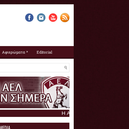
»
Αφιερώματα
Editorial
Η ΑΕΛ σαν σήμερα :
7 Αυγούστου
 MEDIA