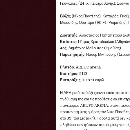
Γκονζάλες (24΄ λ.τ. Σιατραβάνης), Σεσίνια
Βύζας
(Νίκος Παντέλης)
:
Κοτταράς, Γκούμ
Μωυσίδης, Ουατάρα (90΄+1΄ Ρωμαίδης), Π
Διαιτητής
: Αναστάσιος Παπαπέτρου (Α
Επόπτες
:
Πέτρος Χριστοδούλου (Αθηνών
4ος
:
Δημήτριος Μαλούτας (Ημαθίας)
Παρατηρητής
: Ναούμ Μιντιούρης (Σερρώ
Γήπεδο
: AEL FC arena
Εισιτήρια
: 5113
Εισπράξεις
: 49.874 ευρώ.
Η ΑΕΛ μετά από έξι χρόνια επέστρεψε στη
τη δύναμή της και τις προθέσεις να επιστ
πανέμορφο AEL FC ARENA, ο αντίπαλος ο
προπονητή μιας ημέρας τον Νίκο Παντέλη,
στο 39΄ του Στατάκη). Παρόλα αυτά δεν κ
πληθώρα των φάσεων που δημιούργησε (είχ