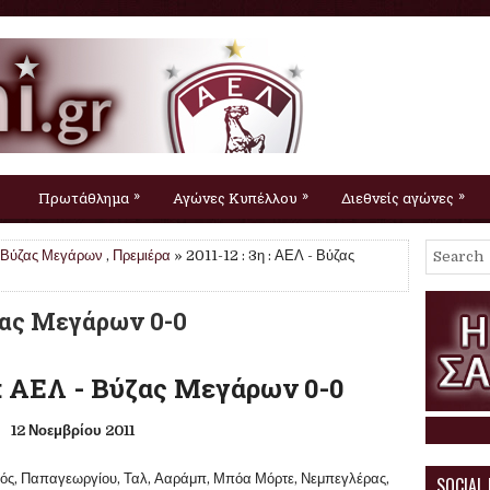
»
»
»
Πρωτάθλημα
Αγώνες Κυπέλλου
Διεθνείς αγώνες
Βύζας Μεγάρων
,
Πρεμιέρα
» 2011-12 : 3η : ΑΕΛ - Βύζας
ύζας Μεγάρων 0-0
: ΑΕΛ - Βύζας Μεγάρων 0-0
12 Νοεμβρίου 2011
ρός, Παπαγεωργίου, Ταλ, Ααράμπ, Μπόα Μόρτε, Νεμπεγλέρας,
SOCIAL