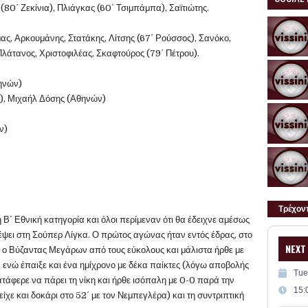
 (80΄ Ζεκίνια), Πλιάγκας (60΄ Τσιμπάμπα), Σαϊτιώτης.
ας, Αρκουμάνης, Στατάκης, Λίτσης (67΄ Ρούσσος), Σανόκο,
λάτανος, Χριστοφιλέας, Σκαφτούρος (79΄ Πέτρου).
θηνών)
), Μιχαήλ Δόσης (Αθηνών)
ν)
Τρέχον
 Β΄ Εθνική κατηγορία και όλοι περίμεναν ότι θα έδειχνε αμέσως
ρέψει στη Σούπερ Λίγκα. Ο πρώτος αγώνας ήταν εντός έδρας, στο
NEXT
 Βύζαντας Μεγάρων από τους εύκολους και μάλιστα ήρθε με
 ενώ έπαιξε και ένα ημίχρονο με δέκα παίκτες (λόγω αποβολής
Tue
ατάφερε να πάρει τη νίκη και ήρθε ισόπαλη με 0-0 παρά την
15:
ε και δοκάρι στο 52΄ με τον Νεμπεγλέρα) και τη συντριπτική