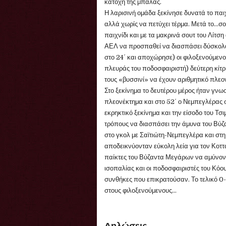
κατοχή της μπάλας.
Η λαρισινή ομάδα ξεκίνησε δυνατά το παιχ
αλλά χωρίς να πετύχει τέρμα. Μετά το…σ
παιχνίδι και με τα μακρινά σουτ του Λίτση
ΑΕΛ να προσπαθεί να διασπάσει δύσκολα 
στο 24΄ και αποχώρησε) οι φιλοξενούμενο
πλευράς του ποδοσφαιριστή) δεύτερη κίτρι
τους «βυσσινί» να έχουν αριθμητικό πλε
Στο ξεκίνημα το δευτέρου μέρος ήταν γνωσ
πλεονέκτημα και στο 52΄ ο Νεμπεγλέρας 
εκρηκτικό ξεκίνημα και την είσοδο του Τ
τρόπους να διασπάσει την άμυνα του Βύζ
στο γκολ με Σαϊτιώτη-Νεμπεγλέρα και στ
αποδεικνύονταν εύκολη λεία για τον Κοττα
παίκτες του Βύζαντα Μεγάρων να αμύνοντ
ισοπαλίας και οι ποδοσφαιριστές του Κόο
συνθήκες που επικρατούσαν. Το τελικό 0
στους φιλοξενούμενους...