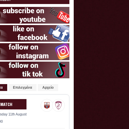
τα
Επιλεγμένα
Αρχείο
 MATCH
sday 11th August
00