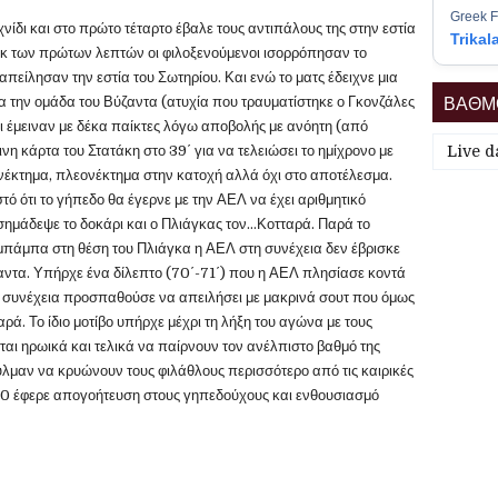
Greek F
νίδι και στο πρώτο τέταρτο έβαλε τους αντιπάλους της στην εστία
Trikal
οκ των πρώτων λεπτών οι φιλοξενούμενοι ισορρόπησαν το
 απείλησαν την εστία του Σωτηρίου. Και ενώ το ματς έδειχνε μια
ΒΑΘΜΟ
την ομάδα του Βύζαντα (ατυχία που τραυματίστηκε ο Γκονζάλες
ι έμειναν με δέκα παίκτες λόγω αποβολής με ανόητη (από
νη κάρτα του Στατάκη στο 39΄ για να τελειώσει το ημίχρονο με
Live d
ονέκτημα, πλεονέκτημα στην κατοχή αλλά όχι στο αποτέλεσμα.
τό ότι το γήπεδο θα έγερνε με την ΑΕΛ να έχει αριθμητικό
σημάδεψε το δοκάρι και ο Πλιάγκας τον…Κοτταρά. Παρά το
σιμπάμπα στη θέση του Πλιάγκα η ΑΕΛ στη συνέχεια δεν έβρισκε
αντα. Υπήρχε ένα δίλεπτο (70΄-71΄) που η ΑΕΛ πλησίασε κοντά
η συνέχεια προσπαθούσε να απειλήσει με μακρινά σουτ που όμως
ρά. Το ίδιο μοτίβο υπήρχε μέχρι τη λήξη του αγώνα με τους
αι ηρωικά και τελικά να παίρνουν τον ανέλπιστο βαθμό της
υλμαν να κρυώνουν τους φιλάθλους περισσότερο από τις καιρικές
-0 έφερε απογοήτευση στους γηπεδούχους και ενθουσιασμό