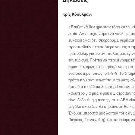
Δηλώσεις
Κρίς Κόουλμαν:
«Επιθετικά δεν ήμασταν τόσο καλοί, ε
εστία. Αν πετυχαίναμε ένα γκολ η επ
ευκαιρίες και δεν σκοράραμε, γεμίζαμ
προσπαθούν περισσότερο να μας σταμ
η αποβολή, γιατί ο αντίπαλός μας έγιν
εκνευρισμό. Πρέπει να περιμένουμε τέτ
αμυντικά, όμως εμείς πρέπει να είμαστ
ένα σύστημα, όπως το 4-3-3. Το ζήτημα
τρόπο που αντιμετωπίσαμε το ματς, αλ
ήταν ό,τι πιο δύσκολο μπορεί να αντιμ
καλύτερο για μας, αφού ο Σιατραβάνης
είναι δεδομένη η πίεση γιατί η ΑΕΛ εί
μεγάλο σκορ δεν θα σήμαινε ότι θα κε
Έχουμε μπροστά μας λοιπόν τρεις αγώ
Πιερικός, Παναχαϊκή) και μπορούμε να