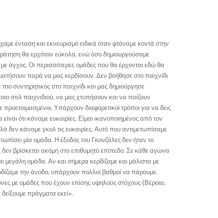
ίχαμε ένταση και εκνευρισμό ειδικά όταν φτάναμε κοντά στην
ικράτηση θα ερχόταν εύκολα, ενώ όσο δημιουργούσαμε
ε με άγχος. Οι περισσότερες ομάδες που θα έρχονται εδώ θα
ατήσουν παρά να μας κερδίσουν. Δεν βοήθησε στο παιχνίδι
ε πιο συντηρητικός στο παιχνίδι και μας δημιούργησε
οιο στιλ παιχνιδιού, να μας χτυπήσουν και να παίζουν
ε προετοιμασμένοι. Υπάρχουν διαφορετικοί τρόποι για να δεις
 είναι ότι κάναμε ευκαιρίες. Είμαι ικανοποιημένος από τον
λά δεν κάναμε γκολ τις ευκαιρίες. Αυτό που αντιμετωπίσαμε
ετωπίσει μία ομάδα. Η έξοδος του Γκονζάλες δεν ήταν το
 δεν βρίσκεται ακόμη στο επιθυμητό επίπεδο. Σε κάθε αγώνα
ναι μεγάλη ομάδα. Αν και σήμερα κερδίζαμε και μάλιστα με
ρδίζαμε την άνοδο, υπάρχουν πολλοί βαθμοί να πάρουμε.
νες με ομάδες που έχουν επίσης υψηλούς στόχους (Βέροια,
 δείξουμε πράγματα εκεί».