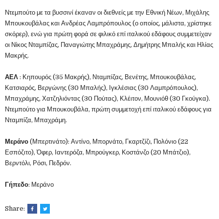
Ντεμπούτο με τα βυσσινί έκαναν οι διεθνείς με την Εθνική Νέων, Μιχάλης
Μπουκουβάλας και Ανδρέας Λαμπρόπουλος (ο οποίος, μάλιστα, χρίστηκε
σκόρερ), ενώ για πρώτη φορά σε φιλικό επί ιταλικού εδάφους συμμετείχαν
οι Νίκος Νταμπίζας, Παναγιώτης Μπαχράμης, Δημήτρης Μπαλής και Ηλίας
Μακρής.
ΑΕΛ
: Κηπουρός (35 Μακρής), Νταμπίζας, Βενέτης, Μπουκουβάλας,
Κατσιαρός, Βεργώνης (30 Μπαλής), Ιγκλέσιας (30 Λαμπρόπουλος),
Μπαχράμης, Χατζηλιόντας (30 Πούτας), Κλέιτον, Μουνιόθ (30 Γκούγκα).
Ντεμπούτο για Μπουκουβάλα, πρώτη συμμετοχή επί ιταλικού εδάφους για
Νταμπίζα, Μπαχράμη.
Μεράνο
(Μπερτινάτο): Αντίνο, Μπορνάτο, Γκαρτζίζι, Πολόνιο (22
Εσπόζιτο), Όφερ, Ιαντερόζα, Μπρούγκερ, Κοστάνζο (20 Μπάτζιο),
Βερντόλι, Ρόσι, Πεδρόν.
Γήπεδο
: Μεράνο
Share: