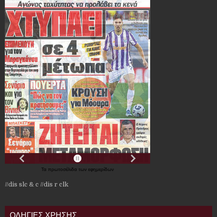
Τα
πρωτοσέλιδα
των
εφημερίδων
//dis slc & c
//dis r clk
ΟΔΗΓΙΕΣ ΧΡΗΣΗΣ