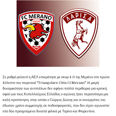
Σε ρυθμό ρελαντί η ΑΕΛ επικράτησε με σκορ 4-0 της Μεράνο στο πρώτο
45λεπτο του τουρνουά "Triangolare Citta Ci Merano". H μικρή
δυναμικότητα των αντιπάλων δεν αφήνει πολλά περιθώρια για κριτική,
αφού για τους Κυπελλούχους Ελλάδος ο αγώνας ήταν περισσότερο μια
καλή προπόνηση, στην οποία ο Γιώργος Δώνης και οι συνεργάτες του
έδωσαν χρόνο συμμετοχής σε ποδοσφαιριστές, που δεν είχαν αγωνιστεί
στα δύο προηγούμενα δυνατά φιλικά με Τορίνο και Φιορεντίνα.