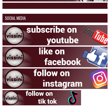
Η ΑΕΛ 
SOCIAL MEDIA