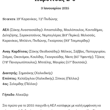
3 Ιανουαρίου 2015
Scorers
: 19' Καρανίκας, 72' Πινδώνης
ΑΕΛ
(Σάκης Αναστασιάδης): Αποστολίδης, Μουλόπουλος, Κοντοδήμος,
Δεληζήσης, Σαρακατσάνος, Νεμπεγλέρας (63' Περίκο), Μελισσάς,
Καρανίκας, Μπλέντι, Πινδώνης, Γκούρτσας (93' Τσεμπερίδης)
Αναγ
.
Καρδίτσας
(Σάκης Θεοδοσιάδης): Μέλκας, Σάββας, Παπαργυρίου,
Στάμος, Οικονόμου, Κουλίδης, Γκουγκούδης, Νίκιτς (45' Υφαντής), Τζέκος
(78' Παναγιωτόπουλος), Μπιτέλης, Μαυρίας (57' Βουτσιάς).
Διαιτητής
: Σημαιάκης (Χαλκιδικής)
Επόπτες
: Κελάζογλου (Χαλκιδικής), Σίπκας (Πέλλας)
4ος
: Σελεμίδης (Πέλλας)
Γήπεδο
: Αλκαζάρ
Στο πρώτο για το 2015 παιχνίδι η ΑΕΛ κατάφερε με καλή εμφάνιση να