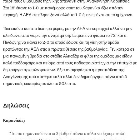
πάρει τους 3 βαθμούς της νίκης απέναντι στην Αναγέννηση Καρδίτσας.
Στο 19' έκανε το 1-0 με πανέμορφο σουτ του Καρανίκα έξω από την
περιοχή. Η ΑΕΛ απείλησε ξανά αλλά το 1-0 έμεινε μέχρι και το ημίχρονο.
Ίδια εικόνα και στο δεύτερο μέρος, με την ΑΕΛ να κυριαρχεί αλλά να μην
κλειδώνει από νωρίς την αναμέτρηση. Έπρεπε να φτάσει το 72' και ο
Πινδώνης να κάνει το 2-0 το οποίο έδωσε και τη νίκη στην ομάδα
κρατώντας την ΑΕΛ στις 3 πρώτες θέσεις της βαθμολογίας. Γενικότερα σε
μια παγωμένη βραδιά στο στάδιο Αλκαζάρ οι φίλοι της ομάδας μας είδαν
καλό ποδόσφαιρο και πείσμα από τους ποδοσφαιριστές για την επιτυχία με
δημιουργία αρκετών φάσεων. Άξια αναφοράς και η προσπάθεια της
Αναγέννησης που στάθηκε καλά αλλά δεν δημιούργησε πάνω από 2
σημαντικές ευκαιρίες σε όλο το 90λεπτο.
Δηλώσεις
Καρανίκας:
"Το πιο σημαντικό είναι οι 3 βαθμοί πάνω απόλα να έχουμε καλή