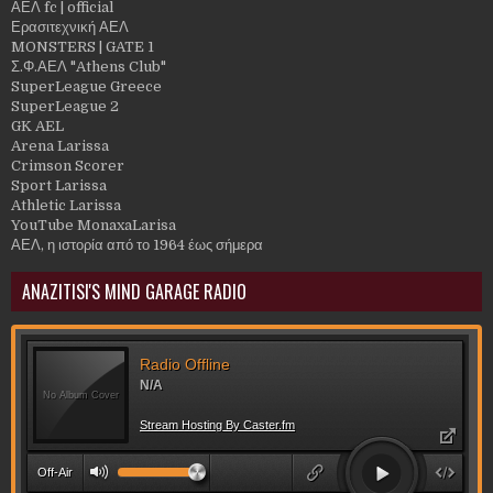
ΑΕΛ fc | official
Ερασιτεχνική ΑΕΛ
MONSTERS | GATE 1
Σ.Φ.ΑΕΛ "Athens Club"
SuperLeague Greece
SuperLeague 2
GK AEL
Arena Larissa
Crimson Scorer
Sport Larissa
Athletic Larissa
YouTube MonaxaLarisa
ΑΕΛ, η ιστορία από το 1964 έως σήμερα
ANAZITISI'S MIND GARAGE RADIO