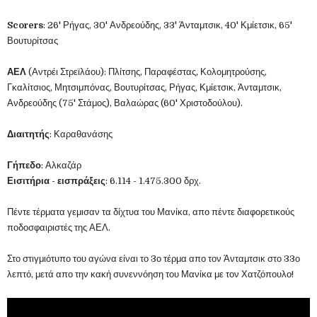
Scorers
: 26' Ρήγας, 30' Ανδρεούδης, 33' Άνταμτσικ, 40' Κμίετσικ, 65'
Βουτυρίτσας
ΑΕΛ
(Αντρέι Στρεϊλάου): Πλίτσης, Παραφέστας, Κολομητρούσης,
Γκαλίτσιος, Μητσιμπόνας, Βουτυρίτσας, Ρήγας, Κμίετσικ, Άνταμτσικ,
Ανδρεούδης (75' Στάμος), Βαλαώρας (60' Χριστοδούλου).
Διαιτητής
: Καραθανάσης
Γήπεδο
: Αλκαζάρ
Εισιτήρια - εισπράξεις
: 6.114 - 1.475.300 δρχ.
Πέντε τέρματα γεμισαν τα δίχτυα του Μανίκα, απο πέντε διαφορετικούς
ποδοσφαιριστές της ΑΕΛ.
Στο στιγμιότυπο του αγώνα είναι το 3ο τέρμα απο τον Άνταμτσικ στο 33ο
λεπτό, μετά απο την κακή συνεννόηση του Μανίκα με τον Χατζόπουλο!