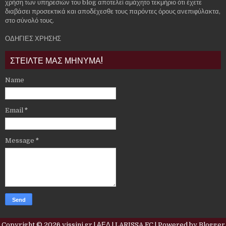
χρήση των υπηρεσιών του blog αποτελεί αμάχητο τεκμήριο ότι έχετε
διαβάσει προσεκτικά και αποδέχεσθε τους παρόντες όρους ανεπιφύλακτα,
στο σύνολό τους.
ΟΔΗΓΙΕΣ ΧΡΗΣΗΣ
ΣΤΕΙΛΤΕ ΜΑΣ ΜΗΝΥΜΑ!
Name
Email
*
Message
*
Copyright ©
2026
vissini.gr | ΑΕΛ | LARISSA FC
| Powered by
Blogger