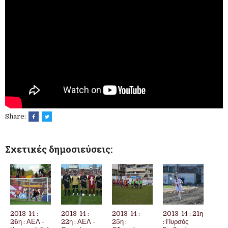
Share:
Σχετικές δημοσιεύσεις:
2013-14 :
2013-14 :
2013-14 :
2013-14 : 21η
26η : ΑΕΛ -
22η : ΑΕΛ -
25η :
: Πυρσός