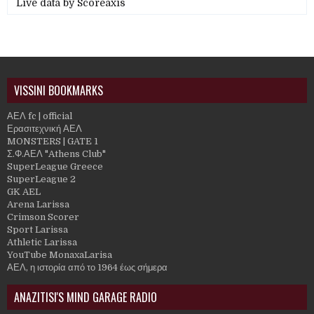
Live data by
Scoreaxis
VISSINI BOOKMARKS
ΑΕΛ fc | official
Ερασιτεχνική ΑΕΛ
MONSTERS | GATE 1
Σ.Φ.ΑΕΛ "Athens Club"
SuperLeague Greece
SuperLeague 2
GK AEL
Arena Larissa
Crimson Scorer
Sport Larissa
Athletic Larissa
YouTube MonaxaLarisa
ΑΕΛ, η ιστορία από το 1964 έως σήμερα
ANAZITISI'S MIND GARAGE RADIO