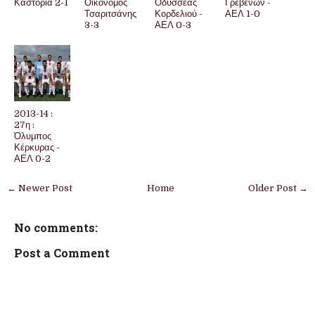
Καστοριά 2-1
Οικονόμος
Οδυσσέας
Γρεβενών -
Τσαριτσάνης
Κορδελιού -
ΑΕΛ 1-0
3-3
ΑΕΛ 0-3
2013-14 :
27η :
Όλυμπος
Κέρκυρας -
ΑΕΛ 0-2
← Newer Post
Home
Older Post →
No comments:
Post a Comment