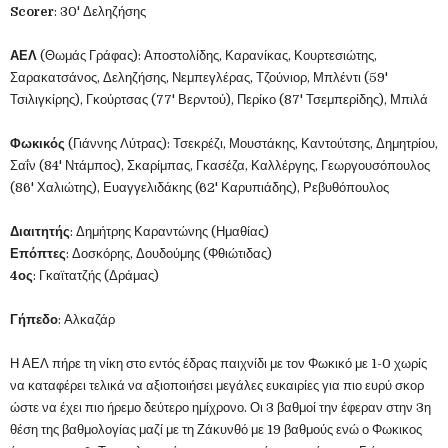
Scorer
: 30' Δεληζήσης
ΑΕΛ
(Θωμάς Γράφας): Αποστολίδης, Καρανίκας, Κουρτεσιώτης,
Σαρακατσάνος, Δεληζήσης, Νεμπεγλέρας, Τζούνιορ, Μπλέντι (59'
Τσιλιγκίρης), Γκούρτσας (77' Βερντού), Περίκο (87' Τσεμπερίδης), Μπιλά
Φωκικός
(Γιάννης Λύτρας): Τσεκρέζι, Μουστάκης, Καντούτσης, Δημητρίου,
Σαΐν (84' Ντάμπος), Σκαρίμπας, Γκασέζα, Καλλέργης, Γεωργουσόπουλος
(86' Χαλιώτης), Ευαγγελιδάκης (62' Καρυπιάδης), Ρεβυθόπουλος
Διαιτητής
: Δημήτρης Καραντώνης (Ημαθίας)
Επόπτες
: Δοσκόρης, Δουδούμης (Φθιώτιδας)
4ος
: Γκαϊτατζής (Δράμας)
Γήπεδο
: Αλκαζάρ
Η ΑΕΛ πήρε τη νίκη στο εντός έδρας παιχνίδι με τον Φωκικό με 1-0 χωρίς
να καταφέρει τελικά να αξιοποιήσει μεγάλες ευκαιρίες για πιο ευρύ σκορ
ώστε να έχει πιο ήρεμο δεύτερο ημίχρονο. Οι 3 βαθμοί την έφεραν στην 3η
θέση της βαθμολογίας μαζί με τη Ζάκυνθό με 19 βαθμούς ενώ ο Φωκικος