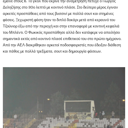
έμεινε στους 6. Το γκολ που έκρινε την αναμέτρηση πέτυχε ο Γιώργος
Δεληζήσης στο 30ο λεπτό με κοντινό πλάσε. Στο δεύτερο μέρος έγιναν
αρκετές προσπάθειες από τους βυσσινί με πολλά σουτ και στημένες
φάσεις. Ξεχωριστή φάση ήταν το διπλό δοκάρι μετά από κεραυνό του
Τζούνιορ έξω από την περιοχή και στην επαναφορά με κοντινή κεφαλιά
του Μπλέντι. Ο Φωκικός προσπάθησε αλλά δεν κατάφερε να απειλήσει
σημαντικά εκτός από κοντινό πλασέ επιθετικού του στο πρώτο ημίχρονο.
Από την ΑΕΛ διακρίθηκαν αρκετοί ποδοσφαιριστές που έδειξαν διάθεση
και πάθος με πολλά τρεξίματα, σουτ και δημιουργία φάσεων.