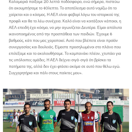
Καλαμαριά παίξαμε 20 λεπτά ποδόσφαιρο, ενώ σήμερα, πιστεύω
ότι ακουμπήσαμε το 40λεπτο. Το αποτέλεσμα αυτό νομίζω ότι το
χαίρεται και ο κόσμος. Η ΑΕΛ είναι φαβορί λόγω του ιστορικού της
προφίλ και θα το λέω συνέχεια. Καλό είναι να κοιτάξουν κάποιοι, η
ΑΕΛ επειδή έχει κόσμο, να μην αγωνίζεται Δευτέρα. Είμαι απόλυτα
ικανοποιημένος από την προσπάθεια των παιδιών. Έχουμε 6
βαθμούς, κάτι που μας χαροποιεί. Αυτό που βλέπετε είναι προϊόν
συνεργασίας και δουλειάς. Είμαστε προσηλωμένοι στο πλάνο που
επιλέξαμε και το ακολουθήσαμε. Το καμπανάκι πλέον, χτυπάει για
τις υπόλοιπες ομάδες. Η ΑΕΛ δείχνει σιγά-σιγά ότι βρίσκει τα
πατήματα της, αλλά δεν έχει φτάσει ακόμα σε αυτό που θέλω εγώ.
Συγχαρητήρια και πάλι στους παίκτες μου».