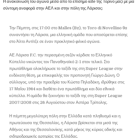
Η ανακοίνωση του αγώνα μέσα απο το επίσημο site της Τορίνο μαζί με μια
σύντομη αναφορά στην ΑΕΛ και στην πόλη της Λάρισας:
Την Πέμπτη, στις 17:00 στο Malles (Bz), το Toro di Novellino θα
συναντήσει τη Λάρισα, μια ελληνική ομάδα που αποσύρεται επίσης
στο Άλτο Αντίτζε σε έναν προκλητικό φιλικό αγώνα.
ΑΕ Λάρισα F.C. την περασμένη σεζόν κέρδισε το Ελληνικό
Κύπελλο νικώντας τον Παναθηναϊκό 2-1 στον τελικό. Στο
πρωτάθλημα ολοκλήρωσε το ταξίδι της στη Super League στην
ενδέκατη θέση, με επικεφαλής τον προπονητή Γιώργο Δώνη. Ο
σύλλογος, υπό την προεδρία του Κώστα Πηλαδάκη, ιδρύθηκε στις
17 Μαΐου 1964 και διαθέτει ένα πρωτάθλημα και δύο εθνικά
κύπελλα. Η ομάδα θα ξεκινήσει το ταξίδι της στη Super League
2007/2008 στις 26 Αυγούστου στον Αστέρα Τρίπολης.
Η πέμπτη μεγαλύτερη πόλη στην Ελλάδα κατά πληθυσμό και η
πρωτεύουσα της Θεσσαλίας, η Λάρισα βρίσκεται στα μισά της
Αθήνας και της Θεσσαλονίκης, κατά μήκος της κύριας οδικής και
σιδηροδρομικής αρτηρίας της Ελλάδας.