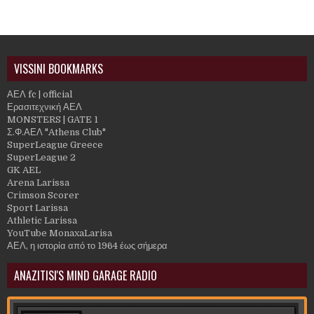
VISSINI BOOKMARKS
ΑΕΛ fc | official
Ερασιτεχνική ΑΕΛ
MONSTERS | GATE 1
Σ.Φ.ΑΕΛ "Athens Club"
SuperLeague Greece
SuperLeague 2
GK AEL
Arena Larissa
Crimson Scorer
Sport Larissa
Athletic Larissa
YouTube MonaxaLarisa
ΑΕΛ, η ιστορία από το 1964 έως σήμερα
ANAZITISI'S MIND GARAGE RADIO