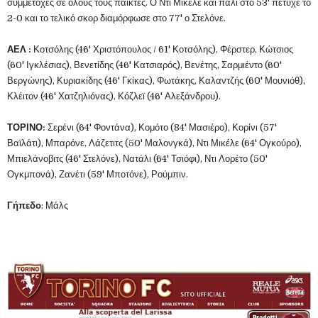
συμμετοχές σε όλους τους παίκτες. Ο Ντι Μικέλε και πάλι στο 53' πέτυχε το
2-0 και το τελικό σκορ διαμόρφωσε στο 77' ο Στελόνε.
ΑΕΛ
:
Κοτσόλης (46' Χριστόπουλος / 61' Κοτσόλης), Φέρστερ, Κώτσιος
(60' Ιγκλέσιας), Βενετίδης (46' Κατσιαρός), Βενέτης, Σαρμιέντο (60'
Βεργώνης), Κυριακίδης (46' Γκίκας), Φωτάκης, Καλαντζής (60' Μουνιόθ),
Κλέιτον (46' Χατζηλιόνας), Κόζλεϊ (46' Αλεξάνδρου).
ΤΟΡΙΝΟ:
Σερένι (64' Φοντάνα), Κομότο (84' Μασιέρο), Κορίνι (57'
Βαϊλάτι), Μπαρόνε, Λάζετιτς (50' Μαλονγκά), Ντι Μικέλε (64' Ογκούρο),
Μπιελάνοβιτς (46' Στελόνε), Νατάλι (64' Τσιόφι), Ντι Λορέτο (50'
Ογκμπονά), Ζανέτι (59' Μποτόνε), Ρούμπιν.
Γήπεδο
: Μάλς