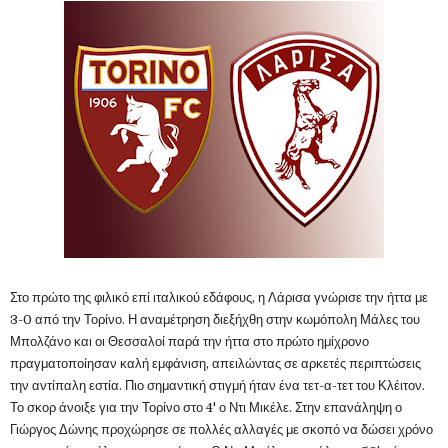
Στο πρώτο της φιλικό επί ιταλικού εδάφους, η Λάρισα γνώρισε την ήττα με
3-0 από την Τορίνο. Η αναμέτρηση διεξήχθη στην κωμόπολη Μάλες του
Μπολζάνο και οι Θεσσαλοί παρά την ήττα στο πρώτο ημίχρονο
πραγματοποίησαν καλή εμφάνιση, απειλώντας σε αρκετές περιπτώσεις
την αντίπαλη εστία. Πιο σημαντική στιγμή ήταν ένα τετ-α-τετ του Κλέιτον.
Το σκορ άνοιξε για την Τορίνο στο 4' ο Ντι Μικέλε. Στην επανάληψη ο
Γιώργος Δώνης προχώρησε σε πολλές αλλαγές με σκοπό να δώσει χρόνο