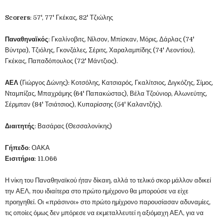
Scorers
: 57', 77' Γκέκας, 82' Τζιώλης
Παναθηναϊκός
: Γκαλίνοβιτς, Νίλσον, Μπίσκαν, Μόρις, Δάρλας (74'
Βύντρα), Τζιόλης, Γκονζάλες, Σέριτς, Χαραλαμπίδης (74' Λεοντίου),
Γκέκας, Παπαδόπουλος (72' Μάντζιος).
ΑΕΛ
(Γιώργος Δώνης): Κοτσόλης, Κατσιαρός, Γκαλίτσιος, Διγκόζης, Σίμος,
Νταμπίζας, Μπαχράμης (64' Παπακώστας), Βέλα Τζούνιορ, Αλωνεύτης,
Σέρμπαν (84' Τσιάτσιος), Κυπαρίσσης (54' Καλαντζής).
Διαιτητής
: Βασάρας (Θεσσαλονίκης)
Γήπεδο
: ΟΑΚΑ
Εισιτήρια
: 11.066
Η νίκη του Παναθηναϊκού ήταν δίκαιη, αλλά το τελικό σκορ μάλλον αδικεί
την ΑΕΛ, που ιδιαίτερα στο πρώτο ημίχρονο θα μπορούσε να είχε
προηγηθεί. Οι «πράσινοι» στο πρώτο ημίχρονο παρουσίασαν αδυναμίες,
τις οποίες όμως δεν μπόρεσε να εκμεταλλευτεί η αξιόμαχη ΑΕΛ, για να