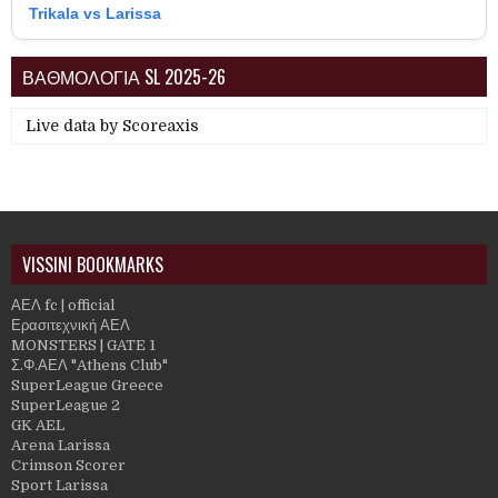
Trikala vs Larissa
ΒΑΘΜΟΛΟΓΙΑ SL 2025-26
Live data by
Scoreaxis
VISSINI BOOKMARKS
ΑΕΛ fc | official
Ερασιτεχνική ΑΕΛ
MONSTERS | GATE 1
Σ.Φ.ΑΕΛ "Athens Club"
SuperLeague Greece
SuperLeague 2
GK AEL
Arena Larissa
Crimson Scorer
Sport Larissa