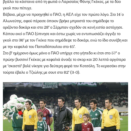
βγάλει τα κάστανα από τη φωτιά ο Λαρισαίος Φάνης Γκέκας, με τα δύο
γκολ που πέτυχε.
Βέβαια, μέχρι να προηγηθεί ο ΠΑΟ, η ΑΕΛ είχε τον πρώτο λόγο. Στο 14΄ο
Αλωνεύτης, αφού πέρασε όποιον βρήκε μπροστά του σημάδεψε το
οριζόντιο δοκάρι και στο 28' ο Σέρμπαν σχεδόν σε κενή εστία αστόχησε.
Κάπου εκεί ο ΠΑΟ ξύπνησε και έστω χωρίς να εντυπωσιάζει άγγιξε το
γκολ στο 36' με τον Γκέκα που σημάδεψε το δοκάρι, ενώ το ίδιο συνέβη και
με την κεφαλιά του Παπαδόπουλου στο 45'.
Στο β' ημίχρονο όμως μόνο ο ΠΑΟ υπήρχε στο γήπεδο κι έτσι στο 57' ο
πρώην βυσσινί Γκέκας με κεφαλιά άνοιξε το σκορ και 20 λεπτά αργότερα
με 'σκαστό' βολέ νίκησε για δεύτερη φορά τον Κοτσόλη. Το κερασάκι στην
τούρτα έβαλε ο Τζιώλης με σουτ στο 82' (3-0).