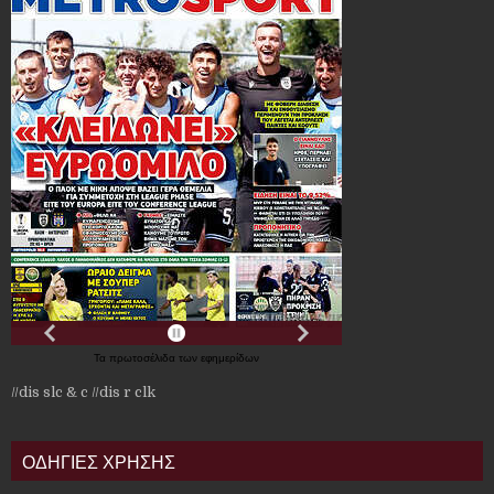
Τα
πρωτοσέλιδα
των
εφημερίδων
//dis slc & c
//dis r clk
ΟΔΗΓΙΕΣ ΧΡΗΣΗΣ