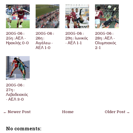
2005-06 :
2005-06 :
2005-06 :
2005-06 :
25η : ΑΕΛ -
26η :
29η : Ιωνικός
28η : ΑΕΛ -
Ηρακλής 0-0
Αιγάλεω -
- ΑΕΛ 1-1
Ολυμπιακός
ΑΕΛ 1-0
2-1
2005-06 :
27η :
Λεβαδειακός
- ΑΕΛ 3-0
← Newer Post
Home
Older Post →
No comments: