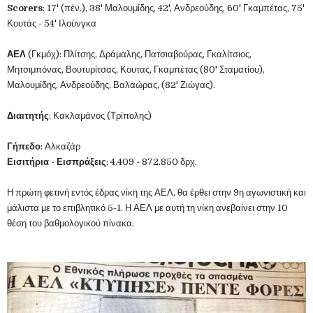
Scorers
: 17' (πέν.), 38' Μαλουμίδης, 42', Ανδρεούδης, 60' Γκαμπέτας, 75'
Κουτάς - 54' Ιλούνγκα
ΑΕΛ
(Γκμόχ): Πλίτσης, Δράμαλης, Πατσιαβούρας, Γκαλίτσιος,
Μητσιμπόνας, Βουτυρίτσας, Κουτας, Γκαμπέτας (80' Σταματίου),
Μαλουμίδης, Ανδρεούδης, Βαλαώρας, (82' Ζιώγας).
Διαιτητής
: Κακλαμάνος (Τρίπολης)
Γήπεδο
: Αλκαζάρ
Εισιτήρια
-
Εισπράξεις
: 4.409 - 872.850 δρχ.
Η πρώτη φετινή εντός έδρας νίκη της ΑΕΛ, θα έρθει στην 9η αγωνιστική και
μάλιστα με το επιβλητικό 5-1. Η ΑΕΛ με αυτή τη νίκη ανεβαίνει στην 10
θέση του βαθμολογικού πίνακα.