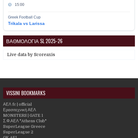
15:00
Greek Football Cup
Trikala vs Larissa
ΒΑΘΜΟΛΟΓΙΑ SL 2025-26
Live data by
Scoreaxis
VISSINI BOOKMARKS
ΑΕΛ fc | official
Ερασιτεχνική ΑΕΛ
MONSTERS | GATE 1
Σ.Φ.ΑΕΛ "Athens Club"
SuperLeague Greece
SuperLeague 2
GK AEL