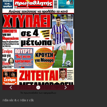
Τα
πρωτοσέλιδα
των
εφημερίδων
//dis slc & c
//dis r clk