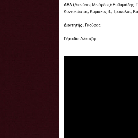
ΑΕΛ
(
Διονύσης Μινάρδος): Ευθυμιάδης, 
Κοντοκώστας, Κυριάκος Β., Τρακαλάς, Κ
Διαιτητής
: Γκούφας
Γήπεδο
: Αλκαζάρ