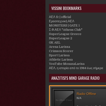
VISSINI BOOKMARKS
ΑΕΛ fc | official
Ερασιτεχνική ΑΕΛ
MONSTERS | GATE 1
Σ.Φ.ΑΕΛ "Athens Club"
SuperLeague Greece
SuperLeague 2
GK AEL
Arena Larissa
Crimson Scorer
Sport Larissa
Athletic Larissa
YouTube MonaxaLarisa
ΑΕΛ, η ιστορία από το 1964 έως σήμερα
ANAZITISI'S MIND GARAGE RADIO