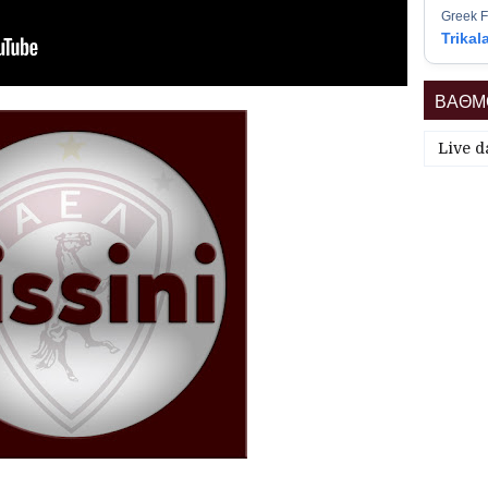
Greek F
Trikal
ΒΑΘΜΟ
Live d