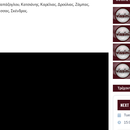
Παπάζογλου, Κατσιάνης, Καρέλιας, Δρούλιας, Ζάμπας,
άσσας, Σκένδρος.
Τρέχον
NEXT
Tue
15: