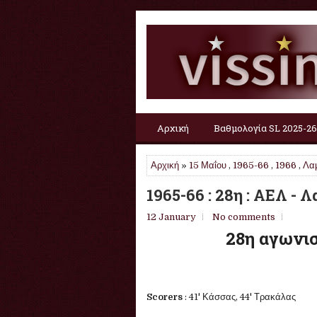
Αρχική
Βαθμολογία SL 2025-26
Αρχική
»
15 Μαΐου
,
1965-66
,
1966
,
Λα
1965-66 : 28η : ΑΕΛ - Λ
12 January
No comments
28η αγωνισ
Scorers
: 41' Κάσσας, 44' Τρακάλας