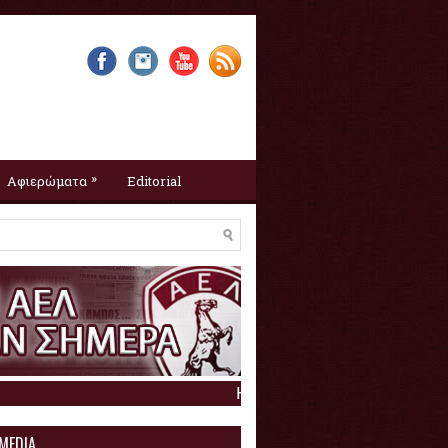
»
Αφιερώματα
Editorial
Η ΑΕΛ σαν σήμερα :
6 Αυγούστο
 MEDIA