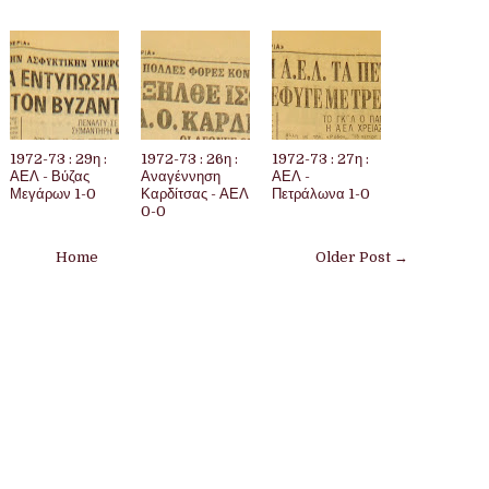
1972-73 : 29η :
1972-73 : 26η :
1972-73 : 27η :
ΑΕΛ - Βύζας
Αναγέννηση
ΑΕΛ -
Μεγάρων 1-0
Καρδίτσας - ΑΕΛ
Πετράλωνα 1-0
0-0
Home
Older Post →