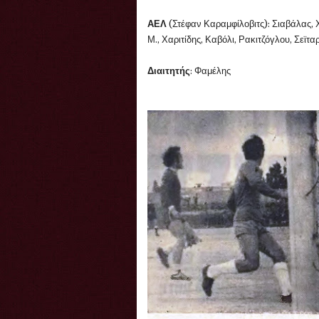
ΑΕΛ
(Στέφαν Καραμφίλοβιτς): Σιαβάλας, Χ
Μ., Χαριτίδης, Καβόλι, Ρακιτζόγλου, Σεϊτα
Διαιτητής
: Φαμέλης