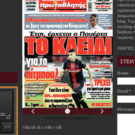
vissini.g
προσεκτικ
διαφωνίας
blog. Τυχ
του blog α
διαβάσει 
παρόντες 
ΟΔΗΓΙΕΣ
ΣΤΕΙΛ
Name
Email
*
Messag
Τα
πρωτοσέλιδα
των
εφημερίδων
//dis slc & c
//dis r clk