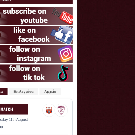
τα
Επιλεγμένα
Αρχείο
 MATCH
sday 11th August
00