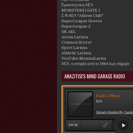
Ερασιτεχνική ΑΕΛ
MONSTERS | GATE 1
Σ.Φ.ΑΕΛ "Athens Club"
SuperLeague Greece
SuperLeague 2
GK AEL
Arena Larissa
Crimson Scorer
Sport Larissa
Athletic Larissa
YouTube MonaxaLarisa
ΑΕΛ, η ιστορία από το 1964 έως σήμερα
ANAZITISI'S MIND GARAGE RADIO