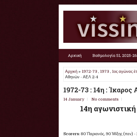
Αρχική
Βαθμολογία SL 2025-26
Αρχική
»
1972-73
,
1973
,
1ος αγώνας έ
Αθηνών - ΑΕΛ 2-4
1972-73 : 14η : Ίκαρος
14 January
No comments
14η αγωνιστική
Scorers
: 80΄Παριανός, 90΄Μίξης (πεν) - 