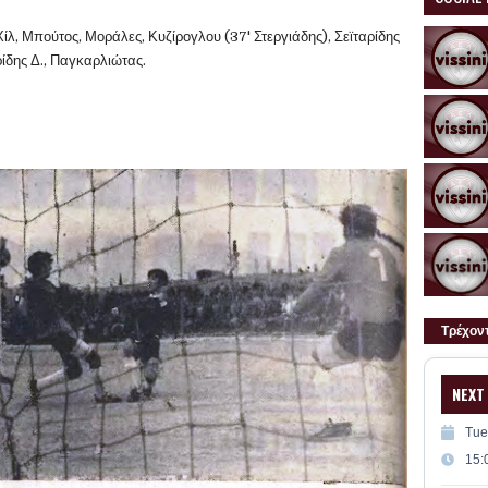
ίλ, Μπούτος, Μοράλες, Κυζίρογλου (37' Στεργιάδης), Σεϊταρίδης
ρίδης Δ., Παγκαρλιώτας.
Τρέχον
NEXT
Tue
15: