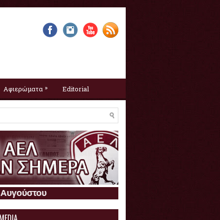
»
Αφιερώματα
Editorial
Η ΑΕΛ σαν σήμερα :
7 Αυγούστ
 MEDIA