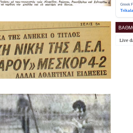
Greek F
Trikal
ΒΑΘΜΟ
Live d