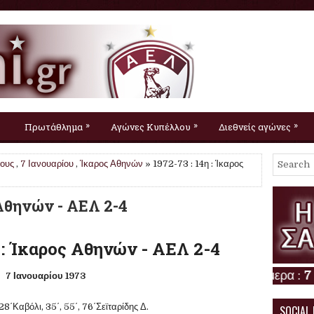
»
»
»
Πρωτάθλημα
Αγώνες Κυπέλλου
Διεθνείς αγώνες
τους
,
7 Ιανουαρίου
,
Ίκαρος Αθηνών
» 1972-73 : 14η : Ίκαρος
 Αθηνών - ΑΕΛ 2-4
 : Ίκαρος Αθηνών - ΑΕΛ 2-4
7 Ιανουαρίου 1973
28΄Καβόλι, 35΄, 55΄, 76΄Σεϊταρίδης Δ.
SOCIAL