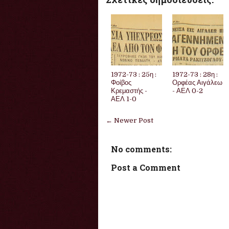
1972-73 : 25η :
1972-73 : 28η :
Φοίβος
Ορφέας Αιγάλεω
Κρεμαστής -
- ΑΕΛ 0-2
ΑΕΛ 1-0
← Newer Post
No comments:
Post a Comment