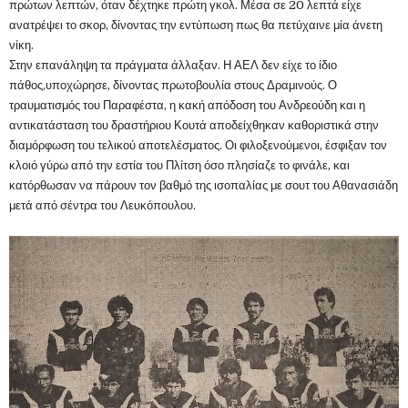
πρώτων λεπτών, όταν δέχτηκε πρώτη γκολ. Μέσα σε 20 λεπτά είχε
ανατρέψει το σκορ, δίνοντας την εντύπωση πως θα πετύχαινε μία άνετη
νίκη.
Στην επανάληψη τα πράγματα άλλαξαν. Η ΑΕΛ δεν είχε το ίδιο
πάθος,υποχώρησε, δίνοντας πρωτοβουλία στους Δραμινούς. Ο
τραυματισμός του Παραφέστα, η κακή απόδοση του Ανδρεούδη και η
αντικατάσταση του δραστήριου Κουτά αποδείχθηκαν καθοριστικά στην
διαμόρφωση του τελικού αποτελέσματος. Οι φιλοξενούμενοι, έσφιξαν τον
κλοιό γύρω από την εστία του Πλίτση όσο πλησίαζε το φινάλε, και
κατόρθωσαν να πάρουν τον βαθμό της ισοπαλίας με σουτ του Αθανασιάδη
μετά από σέντρα του Λευκόπουλου.