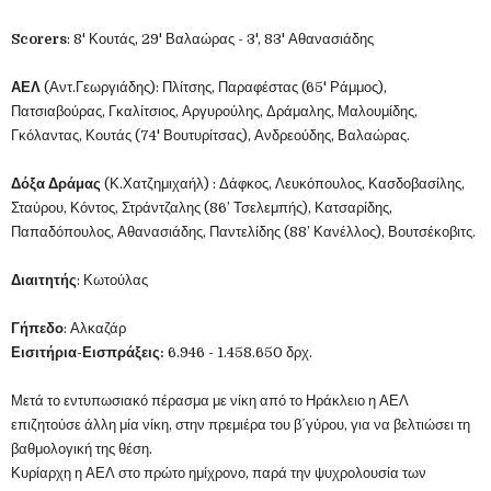
Scorers
: 8' Κουτάς, 29' Βαλαώρας - 3', 83' Αθανασιάδης
ΑΕΛ
(Αντ.Γεωργιάδης): Πλίτσης, Παραφέστας (65' Ράμμος),
Πατσιαβούρας, Γκαλίτσιος, Αργυρούλης, Δράμαλης, Μαλουμίδης,
Γκόλαντας, Κουτάς (74' Βουτυρίτσας), Ανδρεούδης, Βαλαώρας.
Δόξα Δράμας
(Κ.Χατζημιχαήλ) : Δάφκος, Λευκόπουλος, Κασδοβασίλης,
Σταύρου, Κόντος, Στράντζαλης (86’ Τσελεμπής), Κατσαρίδης,
Παπαδόπουλος, Αθανασιάδης, Παντελίδης (88’ Κανέλλος), Βουτσέκοβιτς.
Διαιτητής
: Κωτούλας
Γήπεδο
: Αλκαζάρ
Εισιτήρια-Εισπράξεις:
6.946 - 1.458.650 δρχ.
Μετά το εντυπωσιακό πέρασμα με νίκη από το Ηράκλειο η ΑΕΛ
επιζητούσε άλλη μία νίκη, στην πρεμιέρα του β΄γύρου, για να βελτιώσει τη
βαθμολογική της θέση.
Κυρίαρχη η ΑΕΛ στο πρώτο ημίχρονο, παρά την ψυχρολουσία των