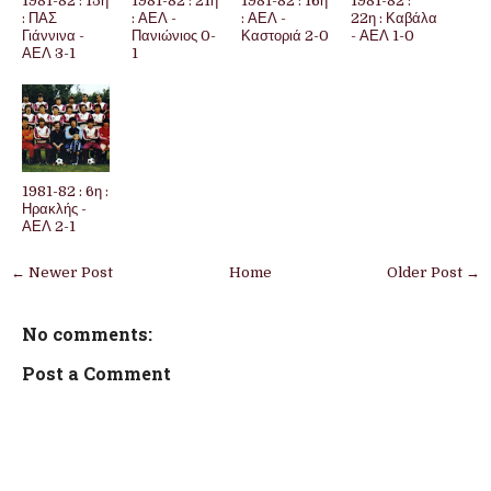
1981-82 : 15η
1981-82 : 21η
1981-82 : 16η
1981-82 :
: ΠΑΣ
: ΑΕΛ -
: ΑΕΛ -
22η : Καβάλα
Γιάννινα -
Πανιώνιος 0-
Καστοριά 2-0
- ΑΕΛ 1-0
ΑΕΛ 3-1
1
1981-82 : 6η :
Ηρακλής -
ΑΕΛ 2-1
← Newer Post
Home
Older Post →
No comments:
Post a Comment