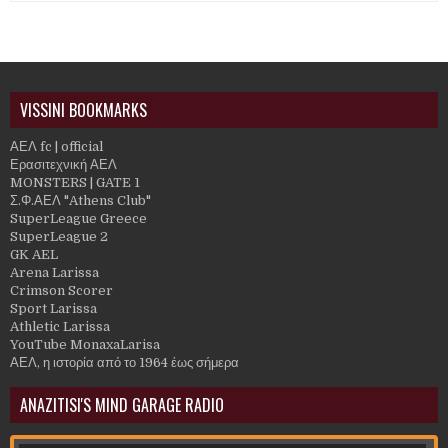
VISSINI BOOKMARKS
ΑΕΛ fc | official
Ερασιτεχνική ΑΕΛ
MONSTERS | GATE 1
Σ.Φ.ΑΕΛ "Athens Club"
SuperLeague Greece
SuperLeague 2
GK AEL
Arena Larissa
Crimson Scorer
Sport Larissa
Athletic Larissa
YouTube MonaxaLarisa
ΑΕΛ, η ιστορία από το 1964 έως σήμερα
ANAZITISI'S MIND GARAGE RADIO