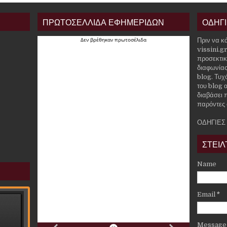
ΠΡΩΤΟΣΕΛΛΙΔΑ ΕΦΗΜΕΡΙΔΩΝ
ΟΔΗΓ
Πριν να κ
vissini.g
προσεκτικ
διαφωνίας
blog. Τυχ
του blog α
διαβάσει 
παρόντες 
ΟΔΗΓΙΕΣ
ΣΤΕΙΛ
Name
Email
*
Messag