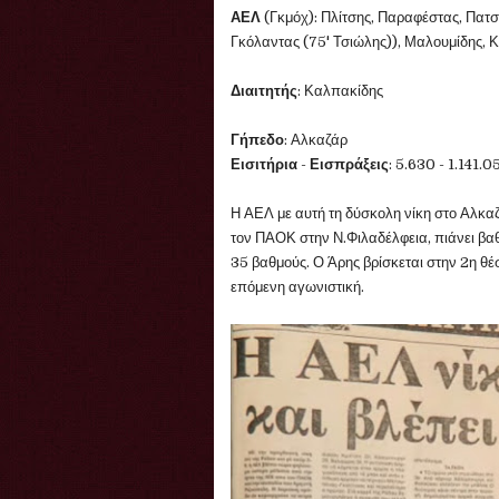
ΑΕΛ
(Γκμόχ): Πλίτσης, Παραφέστας, Πατ
Γκόλαντας (75' Τσιώλης)), Μαλουμίδης, 
Διαιτητής
: Καλπακίδης
Γήπεδο
: Αλκαζάρ
Εισιτήρια
-
Εισπράξεις
: 5.630 - 1.141.0
Η ΑΕΛ με αυτή τη δύσκολη νίκη στο Αλκα
τον ΠΑΟΚ στην Ν.Φιλαδέλφεια, πιάνει βαθ
35 βαθμούς. Ο Άρης βρίσκεται στην 2η θέ
επόμενη αγωνιστική.