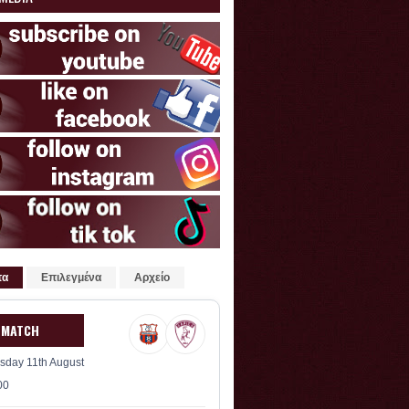
τα
Επιλεγμένα
Αρχείο
 MATCH
sday 11th August
00