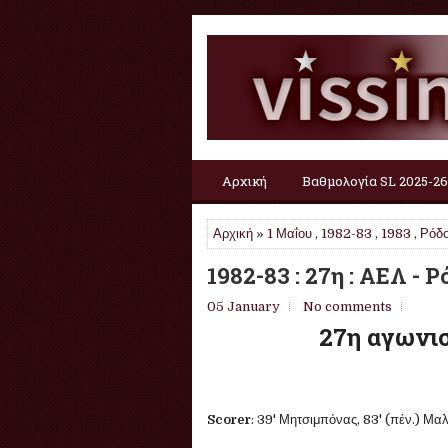
Αρχική
Βαθμολογία SL 2025-26
Αρχική
»
1 Μαΐου
,
1982-83
,
1983
,
Ρόδ
1982-83 : 27η : ΑΕΛ - Ρ
05 January
No comments
27η αγωνισ
Scorer
: 39' Μητσιμπόνας, 83' (πέν.) Μα