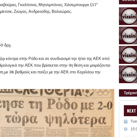
σιαβούρας, Γκαλίτσιος, Μητσιμπόνας, Χάσεμπουργκ (57'
Κμίετσικ, Ζιώγας, Ανδρεούδης, Βαλαώρας.
50 δρχ.
ζάρ κόντρα στην Ρόδο και σε συνδυασμό την ήττα της ΑΕΚ από
μολογικά την ΑΕΚ που βρίσκεται στην 3η θέση και μοιράζονται
ση με 36 βαθμούς και παίζει με την ΑΕΚ στο Χαριλάου την
Τρέχον
NEXT
Tue
15: