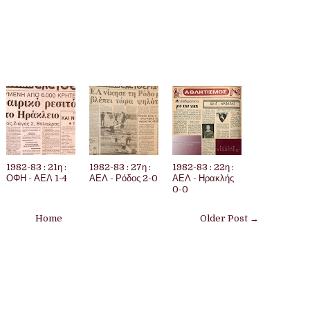
1982-83 : 21η :
1982-83 : 27η :
1982-83 : 22η :
ΟΦΗ - ΑΕΛ 1-4
ΑΕΛ - Ρόδος 2-0
ΑΕΛ - Ηρακλής
0-0
Home
Older Post →