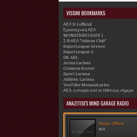
VISSINI BOOKMARKS
ΑΕΛ fc | official
Ερασιτεχνική ΑΕΛ
MONSTERS | GATE 1
Σ.Φ.ΑΕΛ "Athens Club"
SuperLeague Greece
SuperLeague 2
GK AEL
Arena Larissa
Crimson Scorer
Sport Larissa
Athletic Larissa
YouTube MonaxaLarisa
ΑΕΛ, η ιστορία από το 1964 έως σήμερα
ANAZITISI'S MIND GARAGE RADIO