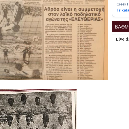
Greek F
Trikal
ΒΑΘΜΟ
Live d