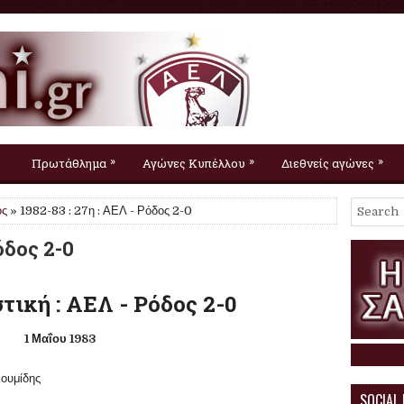
»
»
»
Πρωτάθλημα
Αγώνες Κυπέλλου
Διεθνείς αγώνες
ος
» 1982-83 : 27η : ΑΕΛ - Ρόδος 2-0
όδος 2-0
τική : ΑΕΛ - Ρόδος 2-0
1 Μαΐου 1983
Η ΑΕΛ 
λουμίδης
SOCIAL